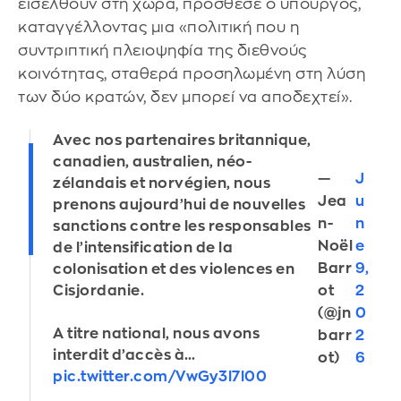
εισέλθουν στη χώρα, πρόσθεσε ο υπουργός,
καταγγέλλοντας μια «πολιτική που η
συντριπτική πλειοψηφία της διεθνούς
κοινότητας, σταθερά προσηλωμένη στη λύση
των δύο κρατών, δεν μπορεί να αποδεχτεί».
Avec nos partenaires britannique,
canadien, australien, néo-
—
J
zélandais et norvégien, nous
Jea
u
prenons aujourd’hui de nouvelles
n-
n
sanctions contre les responsables
Noël
e
de l’intensification de la
Barr
9,
colonisation et des violences en
ot
2
Cisjordanie.
(@jn
0
A titre national, nous avons
barr
2
interdit d’accès à…
ot)
6
pic.twitter.com/VwGy3l7l00