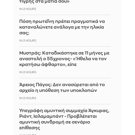
τίγρης στα μάτια σου»
IN 2 HOURS
Πόση πρωτεΐνη πρέπει πραγματικά να
καταναλώνετε ανάλογα με την ηλικία
σας;
IN 2 HOURS
Μυστράς: Καταδικάστηκε σε 11 μήνες με
αναστολή ο 55χρονος- «Ήθελα να τον
κρατήσω άφθαρτο», είπε
IN 2 HOURS
Άρειος Πάγος: Δεν ανασύρεται από το
αρχείο η υπόθεση των υποκλοπών
IN 2 HOURS
Υπεγράφη αμυντική συμμαχία Άγκυρας,
Ριάντ, Ισλαμαμπάντ - Προβλέπεται
αμυντική συνδρομή σε σενάριο
επίθεσης