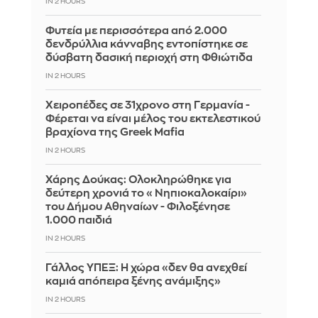
IN 2 HOURS
Φυτεία με περισσότερα από 2.000
δενδρύλλια κάνναβης εντοπίστηκε σε
δύσβατη δασική περιοχή στη Φθιώτιδα
IN 2 HOURS
Χειροπέδες σε 31χρονο στη Γερμανία -
Φέρεται να είναι μέλος του εκτελεστικού
βραχίονα της Greek Mafia
IN 2 HOURS
Χάρης Δούκας: Ολοκληρώθηκε για
δεύτερη χρονιά το «Νηπιοκαλοκαίρι»
του Δήμου Αθηναίων - Φιλοξένησε
1.000 παιδιά
IN 2 HOURS
Γάλλος ΥΠΕΞ: Η χώρα «δεν θα ανεχθεί
καμιά απόπειρα ξένης ανάμιξης»
IN 2 HOURS