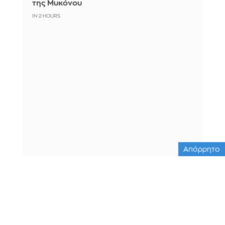
της Μυκόνου
IN 2 HOURS
Απόρρητο