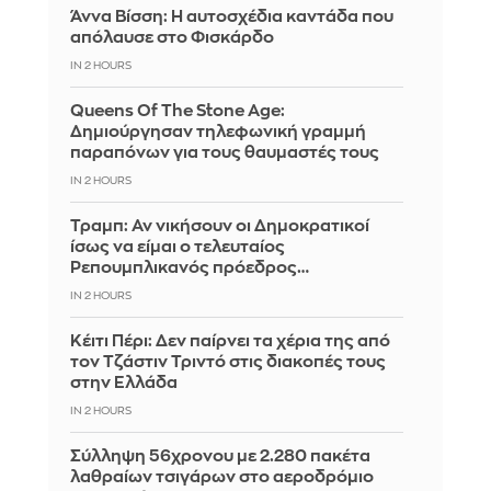
Άννα Βίσση: Η αυτοσχέδια καντάδα που
απόλαυσε στο Φισκάρδο
IN 2 HOURS
Queens Of The Stone Age:
Δημιούργησαν τηλεφωνική γραμμή
παραπόνων για τους θαυμαστές τους
IN 2 HOURS
Τραμπ: Αν νικήσουν οι Δημοκρατικοί
ίσως να είμαι ο τελευταίος
Ρεπουμπλικανός πρόεδρος…
IN 2 HOURS
Κέιτι Πέρι: Δεν παίρνει τα χέρια της από
τον Τζάστιν Τριντό στις διακοπές τους
στην Ελλάδα
IN 2 HOURS
Σύλληψη 56χρονου με 2.280 πακέτα
λαθραίων τσιγάρων στο αεροδρόμιο