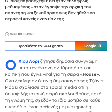
Ο ίδιος παραδέχτηκε ότι ήταν «ελαφρώς
μεθυσμένος» όταν έγραψε την αρχική του
απάντηση και ξεκαθάρισε πως δεν ήθελε να
στραφεί κανείς εναντίον της
15:41, 09.06.2026
Προσθέστε το SKAI.gr στο
Google
Ο
Χιου Λόρι
ζήτησε δημόσια συγγνώμη
μετά την έντονη αντίδρασή του σε
κριτική που έγινε viral για τη σειρά
«House»
.
Όλα ξεκίνησαν όταν η δημοσιογράφος Τζάνετ
Μάρεϊ σχολίασε στα social media ότι η
δημοφιλής ιατρική σειρά ακολουθούσε, κατά
τη γνώμη της, σχεδόν το ίδιο μοτίβο σε κάθε
επεισόδιο: ένας ασθενής με μυστηριώδη