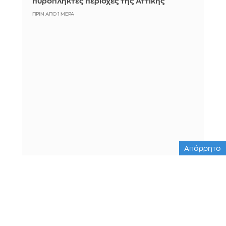
πυρόπληκτες περιοχές της Αττικής
ΠΡΙΝ ΑΠΌ 1 ΜΈΡΑ
Απόρρητο