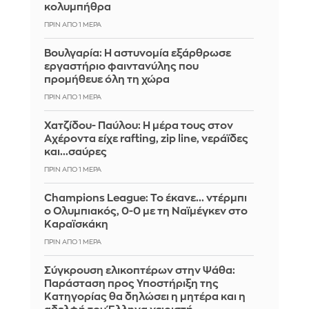
κολυμπήθρα
ΠΡΙΝ ΑΠΌ 1 ΜΈΡΑ
Βουλγαρία: Η αστυνομία εξάρθρωσε
εργαστήριο φαιντανύλης που
προμήθευε όλη τη χώρα
ΠΡΙΝ ΑΠΌ 1 ΜΈΡΑ
Χατζίδου- Παύλου: Η μέρα τους στον
Αχέροντα είχε rafting, zip line, νεράϊδες
και...σαύρες
ΠΡΙΝ ΑΠΌ 1 ΜΈΡΑ
Champions League: Το έκανε... ντέρμπι
ο Ολυμπιακός, 0-0 με τη Ναϊμέγκεν στο
Καραϊσκάκη
ΠΡΙΝ ΑΠΌ 1 ΜΈΡΑ
Σύγκρουση ελικοπτέρων στην Ψάθα:
Παράσταση προς Υποστήριξη της
Κατηγορίας θα δηλώσει η μητέρα και η