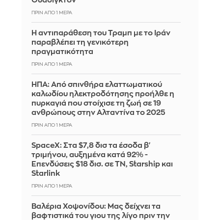
Ουάσιγκτον
ΠΡΙΝ ΑΠΌ 1 ΜΈΡΑ
Η αντιπαράθεση του Τραμπ με το Ιράν
παραβλέπει τη γενικότερη
πραγματικότητα
ΠΡΙΝ ΑΠΌ 1 ΜΈΡΑ
ΗΠΑ: Από σπινθήρα ελαττωματικού
καλωδίου ηλεκτροδότησης προήλθε η
πυρκαγιά που στοίχισε τη ζωή σε 19
ανθρώπους στην Αλταντίνα το 2025
ΠΡΙΝ ΑΠΌ 1 ΜΈΡΑ
SpaceX: Στα $7,8 δισ τα έσοδα β'
τριμήνου, αυξημένα κατά 92% -
Επενδύσεις $18 δισ. σε ΤΝ, Starship και
Starlink
ΠΡΙΝ ΑΠΌ 1 ΜΈΡΑ
Βαλέρια Χοψονίδου: Μας δείχνει τα
βαφτιστικά του γιου της λίγο πριν την