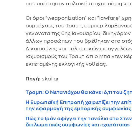
που υπέστησαν πολιτική στοχοποίηση και 
Οι όροι "weaponization" και "lawfare" χρ
συμμάχους του Τραμπ, συμπεριλαμβανομ
γεγονότα της 6ης Ιανουαρίου, δικηγόρων
άλλων προσώπων που βρέθηκαν στο στό
Δικαιοσύνης και πολιτειακών εισαγγελέων
ισχυρισμούς του Τραμπ ότι ο Μπάιντεν κέ
εκτεταμένης εκλογικής νοθείας.
Πηγή:
skai.gr
Τραμπ: Ο Νετανιάχου θα κάνει ό,τι του ζ
Η Ευρωπαϊκή Επιτροπή χαιρετίζει την επί
την εφαρμογή της εμπορικής συμφωνίας 
Πώς το Ιράν σφίγγει την τανάλια στο Στε
διπλωματικές συμφωνίες και «χαράτσια»