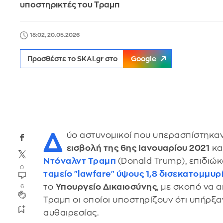
υποστηρικτές του Τραμπ
18:02, 20.05.2026
Προσθέστε το SKAI.gr στο
Google
Δ
ύο αστυνομικοί που υπερασπίστηκα
εισβολή της 6ης Ιανουαρίου 2021
κα
Ντόναλντ Τραμπ
(Donald Trump), επιδιώ
0
ταμείο "lawfare" ύψους 1,8 δισεκατομμυ
το
Υπουργείο Δικαιοσύνης
, με σκοπό να 
6
Τραμπ οι οποίοι υποστηρίζουν ότι υπήρξα
αυθαιρεσίας.