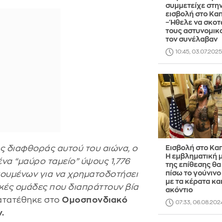
συμμετείχε στη
εισβολή στο Κα
– Ήθελε να σκοτ
τους αστυνομικ
τον συνέλαβαν
10:45, 03.07.2025
ς διαφθοράς αυτού του αιώνα, ο
Εισβολή στο Καπ
Η εμβληματική 
α “μαύρο ταμείο” ύψους 1,776
της επίθεσης θα
πίσω το γούνιν
ουμένων για να χρηματοδοτήσει
με τα κέρατα και
ικές ομάδες που διαπράττουν βία
ακόντιο
κατατέθηκε στο
Ομοσπονδιακό
07:33, 06.08.202
.