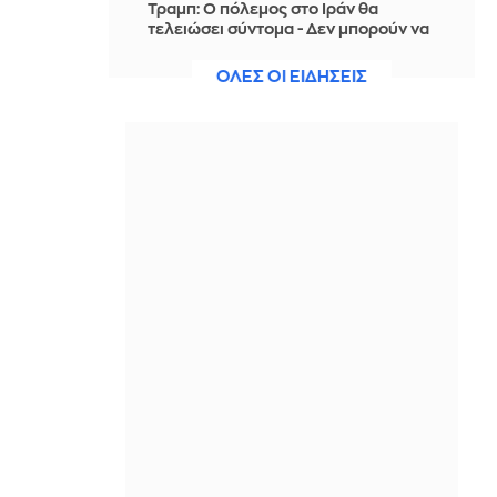
Τραμπ: Ο πόλεμος στο Ιράν θα
τελειώσει σύντομα - Δεν μπορούν να
συνεχίσουν για πολύ ακόμη
ΟΛΕΣ ΟΙ ΕΙΔΗΣΕΙΣ
ΠΡΙΝ ΑΠΌ 3 ΏΡΕΣ
Θαλάσσια ρύπανση στη Δραπετσώνα
– Συνελήφθη ο πλοίαρχος
δεξαμενόπλοιου
ΠΡΙΝ ΑΠΌ 3 ΏΡΕΣ
Διάσωση 30χρονης μετά από πτώση
από την υψηλή γέφυρα της Χαλκίδας
ΠΡΙΝ ΑΠΌ 3 ΏΡΕΣ
Οι τιμές της βενζίνης αυξήθηκαν
εξαιτίας του πολέμου του Τραμπ στο
Ιράν, και όχι λόγω της απληστίας των
πετρελαϊκών εταιρειών
ΠΡΙΝ ΑΠΌ 3 ΏΡΕΣ
Η SpaceX θα κατασκευάσει
σταθμούς παραγωγής ηλεκτρικής