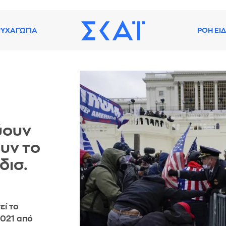
ΥΧΑΓΩΓΙΑ
ΡΟΗ ΕΙ
ύουν
υν το
δισ.
εί το
2021 από