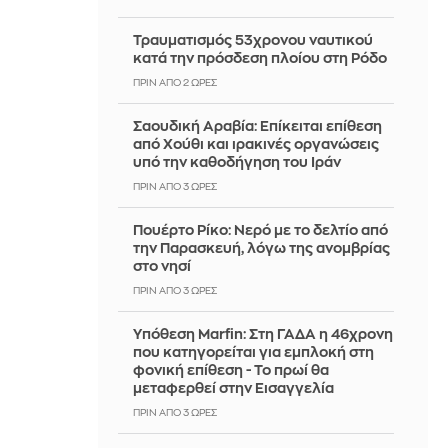
Τραυματισμός 53χρονου ναυτικού
κατά την πρόσδεση πλοίου στη Ρόδο
ΠΡΙΝ ΑΠΌ 2 ΏΡΕΣ
Σαουδική Αραβία: Επίκειται επίθεση
από Χούθι και ιρακινές οργανώσεις
υπό την καθοδήγηση του Ιράν
ΠΡΙΝ ΑΠΌ 3 ΏΡΕΣ
Πουέρτο Ρίκο: Νερό με το δελτίο από
την Παρασκευή, λόγω της ανομβρίας
στο νησί
ΠΡΙΝ ΑΠΌ 3 ΏΡΕΣ
Υπόθεση Marfin: Στη ΓΑΔΑ η 46χρονη
που κατηγορείται για εμπλοκή στη
φονική επίθεση - Το πρωί θα
μεταφερθεί στην Εισαγγελία
ΠΡΙΝ ΑΠΌ 3 ΏΡΕΣ