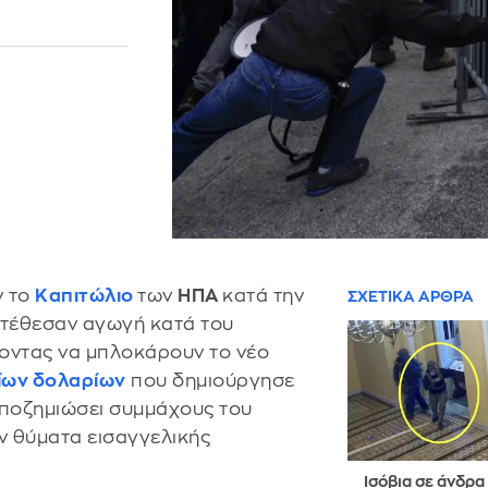
ν το
Καπιτώλιο
των
ΗΠΑ
κατά την
ΣΧΕΤΙΚΑ ΑΡΘΡΑ
τέθεσαν αγωγή κατά του
κοντας να μπλοκάρουν το νέο
ρίων δολαρίων
που δημιούργησε
αποζημιώσει συμμάχους του
ν θύματα εισαγγελικής
Ισόβια σε άνδρα