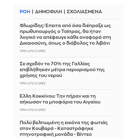
ΡΟΗ
ΔΗΜΟΦΙΛΗ
ΣΧΟΛΙΑΣΜΕΝΑ
Φλωρίδης: Έπειτα από όσα διέπραξε ως
πρωθυπουργός ο Τσίπρας, θα ήταν
λογικό να απέφευγε κάθε αναφορά στη
Δικαιοσύνη, όπως ο διάβολος το λιβάνι
ΠΡΙΝ ΑΠΌ 2 ΏΡΕΣ
Σε σχεδόν το 70% της Γαλλίας
επιβλήθηκαν μέτρα περιορισμού της
χρήσης του νερού
ΠΡΙΝ ΑΠΌ 2 ΏΡΕΣ
Έλλη Κοκκίνου: Την πήραν και τη
σήκωσαν τα μποφόρια του Αιγαίου
ΠΡΙΝ ΑΠΌ 2 ΏΡΕΣ
Πολύ βελτιωμένη η εικόνα της φωτιάς
στον Κουβαρά - Καταστράφηκε
πτηνοτροφική μονάδα - Βίντεο