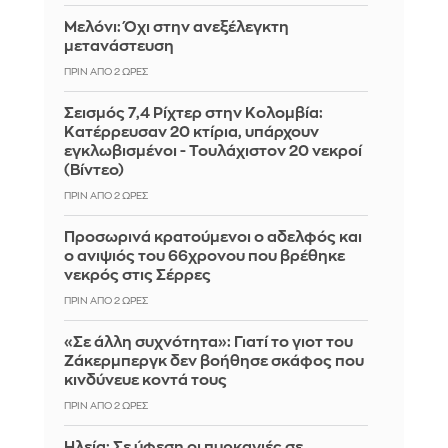
Μελόνι: Όχι στην ανεξέλεγκτη
μετανάστευση
ΠΡΙΝ ΑΠΌ 2 ΏΡΕΣ
Σεισμός 7,4 Ρίχτερ στην Κολομβία:
Κατέρρευσαν 20 κτίρια, υπάρχουν
εγκλωβισμένοι - Τουλάχιστον 20 νεκροί
(Βίντεο)
ΠΡΙΝ ΑΠΌ 2 ΏΡΕΣ
Προσωρινά κρατούμενοι ο αδελφός και
ο ανιψιός του 66χρονου που βρέθηκε
νεκρός στις Σέρρες
ΠΡΙΝ ΑΠΌ 2 ΏΡΕΣ
«Σε άλλη συχνότητα»: Γιατί το γιοτ του
Ζάκερμπεργκ δεν βοήθησε σκάφος που
κινδύνευε κοντά τους
ΠΡΙΝ ΑΠΌ 2 ΏΡΕΣ
Ηλεία: Σε ύφεση οι πυρκαγιές σε