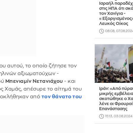
Ισραήλ παραδέ
στις ΗΠΑ ότι σκ
τον Χανίγια -
«Εξοργισμένος»
Λευκός Οίκος
08:08, 07.08.202
ου αυτού, το οποίο ζήτησε τον
ηλινών αξιωματούχων -
ού
Μπενιαμίν Νετανιάχου
- και
ος Χαμάς, απέσυρε το αίτημά του
Ιράν: «Από πύρ
μικρής εμβέλει
ροκλήθηκαν από
τον θάνατο του
σκοτώθηκε ο Χαν
λένε οι Φρουροί
Επανάστασης
15:13, 03.08.2024