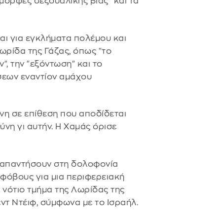
 μορφές σεξουαλικής βίας" και τα
ι για εγκλήματα πολέμου και
ρίδα της Γάζας, όπως "το
", την "εξόντωση" και το
σεων εναντίον αμάχου
νη σε επίθεση που αποδίδεται
ύνη γι αυτήν. Η Χαμάς όρισε
α απαντήσουν στη δολοφονία
 φόβους για μια περιφερειακή
ο νότιο τμήμα της Λωρίδας της
τ Ντέιφ, σύμφωνα με το Ισραήλ.