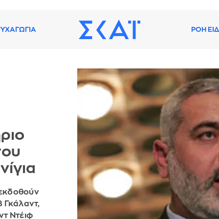
ΥΧΑΓΩΓΙΑ
ΡΟΗ ΕΙ
ήριο
του
νίγια
 εκδοθούν
 Γκάλαντ,
ντ Ντέιφ