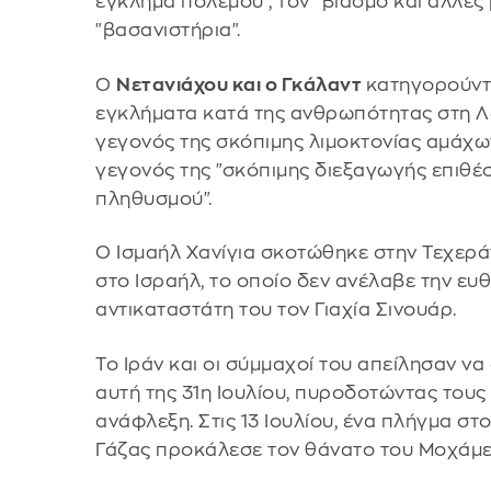
έγκλημα πολέμου", τον "βιασμό και άλλες
"βασανιστήρια".
Ο
Νετανιάχου και ο Γκάλαντ
κατηγορούντα
εγκλήματα κατά της ανθρωπότητας στη Λω
γεγονός της σκόπιμης λιμοκτονίας αμάχων
γεγονός της "σκόπιμης διεξαγωγής επιθέ
πληθυσμού".
Ο Ισμαήλ Χανίγια σκοτώθηκε στην Τεχερά
στο Ισραήλ, το οποίο δεν ανέλαβε την ευθ
αντικαταστάτη του τον Γιαχία Σινουάρ.
Το Ιράν και οι σύμμαχοί του απείλησαν ν
αυτή της 31η Ιουλίου, πυροδοτώντας τους
ανάφλεξη. Στις 13 Ιουλίου, ένα πλήγμα στ
Γάζας προκάλεσε τον θάνατο του Μοχάμεν