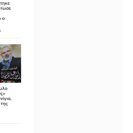
χτηκε
ότωσε
 ο
4
αυλο
ας»
ίγια,
 της