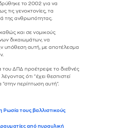
ιδρύθηκε το 2002 για να
ς τις γενοκτονίες, τα
τά της ανθρωπότητας.
καθώς και σε νομικούς
νων δικαιωμάτων, να
ην υπόθεση αυτή, με αποτέλεσμα
ν.
α του ΔΠΔ προέτρεψε το διεθνές
 λέγοντας ότι "έχει θεσπιστεί
α "στην περίπτωση αυτή".
τη Ρωσία τους βαλλιστικούς
τραυματίες από πυραυλική