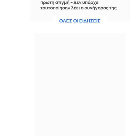
πρώτη στιγμή – Δεν υπάρχει
ταυτοποίηση» λέει ο συνήγορος της
46χρονης
ΟΛΕΣ ΟΙ ΕΙΔΗΣΕΙΣ
IN 2 HOURS
Ηράκλειο: Υπογράφηκε η σύμβαση
για τα συστήματα αεροναυτιλίας το
υπό κατασκευή νέο Διεθνές
Αεροδρόμιο
IN 2 HOURS
Μεζέδες για μπίρα και ούζο: 59
συνταγές για το καλοκαίρι στο
μπαλκόνι με φίλους
IN 2 HOURS
Ο «κανόνας των 5 αντικειμένων» που
κάνει κάθε χώρο να δείχνει αμέσως
πιο προσεγμένος
IN 2 HOURS
Το ισπανικό χωριό όπου θα..