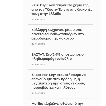
Κέιτι Πέρι: Δεν παίρνει τα χέρια της
από τον Τζάστιν Τριντό στις διακοπές
τους στην Ελλάδα
IN 2 HOURS
Σύλληψη 56χρονου με... 2.280
πακέτα λαθραίων τσιγάρων στο
αεροδρόμιο της Μυκόνου
IN 2 HOURS
ΕΛΣΤΑΤ: Στο 3,4% υποχώρησε ο
πληθωρισμός τον Ιούλιο
IN 2 HOURS
Σκέρτσος: Μην σταματήσουμε να
επενδύουμε στην πρόληψη, η
μεγαλύτερη τιμή στους νεκρούς
πυροσβέστες και πιλότους
IN 2 HOURS
Marfin: «Δηλώνει αθώα από την