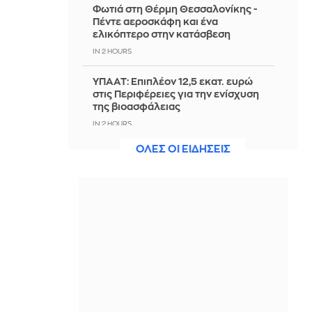
Φωτιά στη Θέρμη Θεσσαλονίκης -
Πέντε αεροσκάφη και ένα
ελικόπτερο στην κατάσβεση
IN 2 HOURS
ΥΠΑΑΤ: Επιπλέον 12,5 εκατ. ευρώ
στις Περιφέρειες για την ενίσχυση
της βιοασφάλειας
IN 2 HOURS
ΟΛΕΣ ΟΙ ΕΙΔΗΣΕΙΣ
Υεμένη: Νέα φονική επίθεση των
Χούθι μέσα σε δύο ημέρες - 5 νεκροί,
ανάμεσά τους και 2 άμαχοι
IN 2 HOURS
Ταϊλάνδη: Ο 14χρονος μακελάρης
έψαξε στο ίντερνετ παλαιότερες
υποθέσεις πριν επιτεθεί στο σχολείο
IN 2 HOURS
Τρομερή κίνηση της Σίτι: Έκλεισε τον
Μπουαντί με 130 εκατ. ευρώ