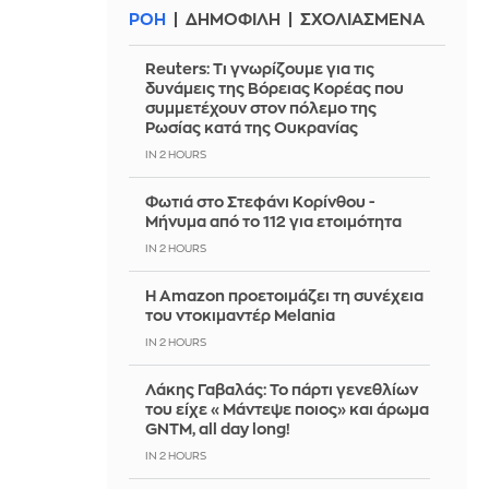
ΡΟΗ
ΔΗΜΟΦΙΛΗ
ΣΧΟΛΙΑΣΜΕΝΑ
Reuters: Τι γνωρίζουμε για τις
δυνάμεις της Βόρειας Κορέας που
συμμετέχουν στον πόλεμο της
Ρωσίας κατά της Ουκρανίας
IN 2 HOURS
Φωτιά στο Στεφάνι Κορίνθου -
Μήνυμα από το 112 για ετοιμότητα
IN 2 HOURS
Η Amazon προετοιμάζει τη συνέχεια
του ντοκιμαντέρ Melania
IN 2 HOURS
Λάκης Γαβαλάς: Το πάρτι γενεθλίων
του είχε «Μάντεψε ποιος» και άρωμα
GNTM, all day long!
IN 2 HOURS