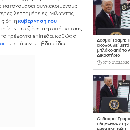
να κατονομάσει συγκεκριμένους
τερες λεπτομέρειες. Μιλώντας
ς ότι η
κυβέρνηση του
πεύει να αυξήσει περαιτέρω τους
 τα τρέχοντα επίπεδα, καθώς ο
Δασμοί Τραμπ: Τ
να
τις επόμενες εβδομάδες.
ακολουθεί μετά
μπλόκο από το 
Δικαστήριο
07:16, 21.02.2026
Οι δασμοί Τραμ
πληγώνουν την
εργατική τάξη