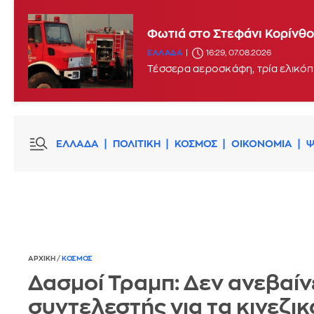
Φωτιά στη Θέρμη Θεσσαλον
Φωτιά στο Στεφάνι Κορίνθου
ΕΛΛΑΔΑ
16:22, 07.08.2026
ΕΛΛΑΔΑ
16:29, 07.08.2026
Τέσσερα αεροσκάφη, τρία ελικόπ
ΕΛΛΑΔΑ
ΠΟΛΙΤΙΚΗ
ΚΟΣΜΟΣ
ΟΙΚΟΝΟΜΙΑ
Ψ
ΑΡΧΙΚΗ
/
ΚΟΣΜΟΣ
Δασμοί Τραμπ: Δεν ανεβαίνε
συντελεστής για τα κινεζικ