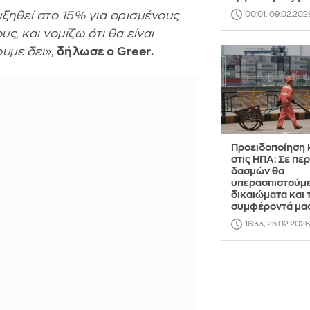
ξηθεί στο 15% για ορισμένους
00:01, 09.02.202
ς, και νομίζω ότι θα είναι
υμε δει»
,
δήλωσε ο Greer.
Προειδοποίηση 
στις ΗΠΑ: Σε πε
δασμών θα
υπερασπιστούμε
δικαιώματα και 
συμφέροντά μα
16:33, 25.02.2026