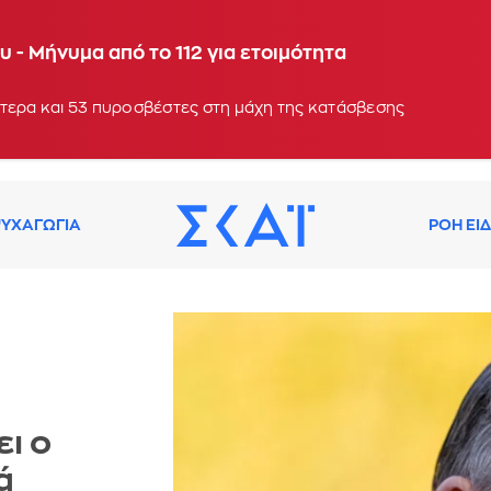
ίκης - Πέντε αεροσκάφη και ένα ελικόπτερο στην 
 - Μήνυμα από το 112 για ετοιμότητα
τερα και 53 πυροσβέστες στη μάχη της κατάσβεσης
ΥΧΑΓΩΓΙΑ
ΡΟΗ ΕΙ
ι ο
ά