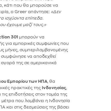
α, κάτι που θα μπορούσε να
ιρία, ο Greer απάντησε:
«Δεν
α ισχύοντα επίπεδα.
υ έχουμε μαζί τους.»
ction 301
μπορούν να
ής για εμπορικές συμφωνίες που
ους μήνες, συμπεριλαμβανομένης
ία συμφώνησε να αποδεχθεί
ν αγορά της σε αμερικανικά
ου Εμπορίου των ΗΠΑ
, θα
ορικές πρακτικές της
Ινδονησίας
,
 τις επιδοτήσεις στον τομέα της
α μέτρα που λαμβάνει η Ινδονησία
ΠΑ και στις δεσμεύσεις της βάσει