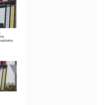
ι
 το
Ανώτατο
π