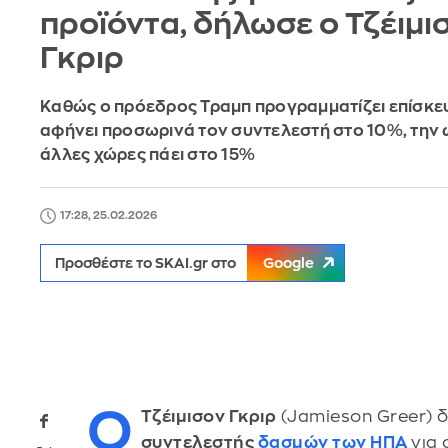
προϊόντα, δήλωσε ο Τζέιμι
Γκριρ
Καθώς ο πρόεδρος Τραμπ προγραμματίζει επίσκεψ
αφήνει προσωρινά τον συντελεστή στο 10%, την 
άλλες χώρες πάει στο 15%
17:28, 25.02.2026
Προσθέστε το SKAI.gr στο
Google
Ο
Τζέιμισον Γκριρ
(Jamieson Greer) δ
συντελεστής
δασμών των ΗΠΑ
για