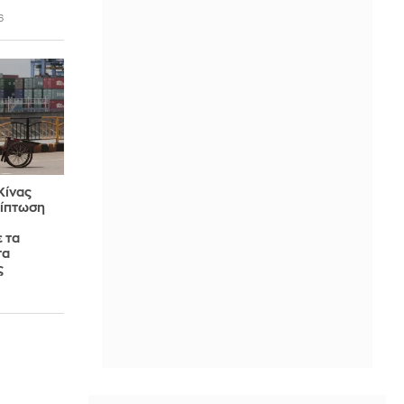
6
Κίνας
ρίπτωση
 τα
τα
ς