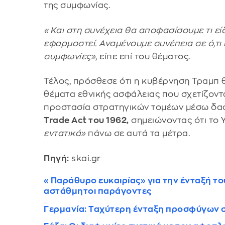
της συμφωνίας.
«Και στη συνέχεια θα αποφασίσουμε τι εί
εφαρμοστεί. Αναμένουμε συνέπεια σε ό,τι 
συμφωνίες»
, είπε επί του θέματος.
Τέλος, πρόσθεσε ότι η κυβέρνηση Τραμπ θα
θέματα εθνικής ασφάλειας που σχετίζοντα
προστασία στρατηγικών τομέων μέσω δα
Trade Act του 1962,
σημειώνοντας ότι το 
εντατικά»
πάνω σε αυτά τα μέτρα.
Πηγή:
skai.gr
«Παράθυρο ευκαιρίας» για την ένταξή του 
αστάθμητοι παράγοντες
Γερμανία: Ταχύτερη ένταξη προσφύγων 