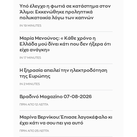
Yπό έλεγχο η φωτιά σε κατάστημα στον
Άλιμο: Εκκενώθηκε προληπτικά
πολυκατοικία λόγω των καπνών
IN 19 MINUTES
Μαρία Μενούνος: «Κάθε χρόνο η
Ελλάδα μού δίνει κάτι που δεν ήξερα ότι
είχα ανάγκη»
IN 17 MINUTES
Η ξηρασία απειλεί την ηλεκτροδότηση
της Ευρώπης
IN 2 MINUTES
Βραδινό Magazino 07-08-2026
ΠΡΙΝ ΑΠΌ 12 ΛΕΠΤΆ
Μαρίνα Βερνίκου: Έπιασε λαγοκέφαλο κι
έχει κάτι να σου πει για αυτό
ΠΡΙΝ ΑΠΌ 25 ΛΕΠΤΆ