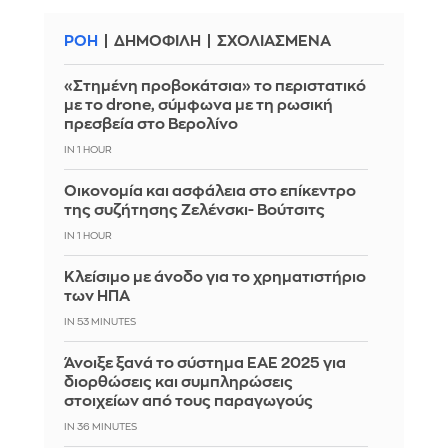
ΡΟΗ
ΔΗΜΟΦΙΛΗ
ΣΧΟΛΙΑΣΜΕΝΑ
«Στημένη προβοκάτσια» το περιστατικό
με το drone, σύμφωνα με τη ρωσική
πρεσβεία στο Βερολίνο
IN 1 HOUR
Οικονομία και ασφάλεια στο επίκεντρο
της συζήτησης Ζελένσκι- Βούτσιτς
IN 1 HOUR
Κλείσιμο με άνοδο για το χρηματιστήριο
των ΗΠΑ
IN 53 MINUTES
Άνοιξε ξανά το σύστημα ΕΑΕ 2025 για
διορθώσεις και συμπληρώσεις
στοιχείων από τους παραγωγούς
IN 36 MINUTES