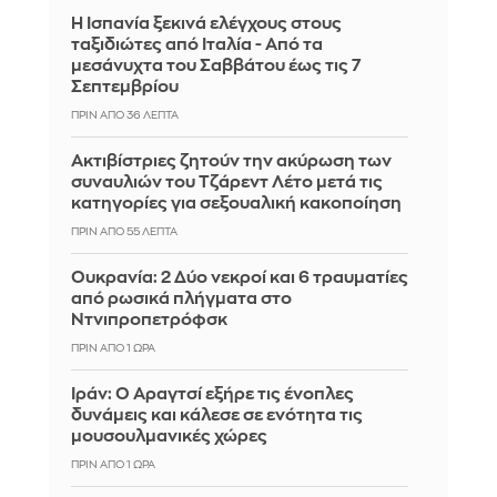
Η Ισπανία ξεκινά ελέγχους στους
ταξιδιώτες από Ιταλία - Από τα
μεσάνυχτα του Σαββάτου έως τις 7
Σεπτεμβρίου
ΠΡΙΝ ΑΠΌ 36 ΛΕΠΤΆ
Ακτιβίστριες ζητούν την ακύρωση των
συναυλιών του Τζάρεντ Λέτο μετά τις
κατηγορίες για σεξουαλική κακοποίηση
ΠΡΙΝ ΑΠΌ 55 ΛΕΠΤΆ
Ουκρανία: 2 Δύο νεκροί και 6 τραυματίες
από ρωσικά πλήγματα στο
Ντνιπροπετρόφσκ
ΠΡΙΝ ΑΠΌ 1 ΏΡΑ
Ιράν: Ο Αραγτσί εξήρε τις ένοπλες
δυνάμεις και κάλεσε σε ενότητα τις
μουσουλμανικές χώρες
ΠΡΙΝ ΑΠΌ 1 ΏΡΑ