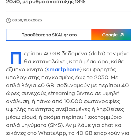
2030, με ρυθμό ανάπτυξης 18%
08:38, 19.07.2025
Προσθέστε το SKAI.gr στο
Google
Π
ερίπου 40 GB δεδομένα (data) τον μήνα
θα καταναλώνει, κατά μέσο όρο, κάθε
έξυπνο κινητό (
smartphone
) και φορητός
υπολογιστής παγκοσμίως έως το 2030. Με
απλά λόγια 40 GB ισοδυναμούν με περίπου 40
ώρες συνεχούς streaming βίντεο σε υψηλή
ανάλυση, ή πάνω από 10.000 φωτογραφίες
υψηλής ποιότητας ανεβασμένες ή ληφθείσες
μέσω cloud, ή ακόμα περίπου 1 εκατομμύριο
απλά μηνύματα (SMS). Αν μιλάμε για chat και
εικόνες στο WhatsApp, τα 40 GB επαρκούν για