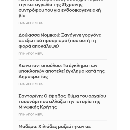
την καταγγελία της 31χρονης
συντρόφου του για ενδοοικογενειακή
βία
ΠΡΙΝ ΑΠΌ 1 ΜΈΡΑ
Δούκισσα Νομικού: Ξανάγινε γοργόνα
σε εξωτικό προορισμό (που αυτή τη
φορά αποκάλυψε)
ΠΡΙΝ ΑΠΌ 1 ΜΈΡΑ
Κωνσταντοπούλου: Το έγκλημα των
υποκλοπών αποτελεί έγκλημα κατά της
Δημοκρατίας
ΠΡΙΝ ΑΠΌ 1 ΜΈΡΑ
Σαντορίνη: Ο έφηβος-θύμα του αρχαίου
τσουνάμι που αλλάζει την ιστορία της
Μινωικής Κρήτης
ΠΡΙΝ ΑΠΌ 1 ΜΈΡΑ
Μαδέρα: Χιλιάδες μαζεύτηκαν σε