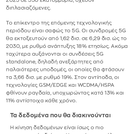
2023 σε 530 εκατομμύρια, σχεδόν
διπλασιαζόμενες.
Το επίκεντρο της επόμενης τεχνολογικής
περιόδου είναι σαφώς το 5G. Οι συνδρομές 5G
θα εκτοξευτούν από 1,62 δισ. σε 6,29 δισ. ώς το
2030, με ρυθμό ανάπτυξης 18% ετησίως. Ακόμα
ταχύτερα αυξάνονται οι συνδέσεις 5G
standalone, δηλαδή ανεξάρτητες από
παλαιότερες υποδομές, οι οποίες θα φτάσουν
τα 3,66 δισ. με ρυθμό 19%. Στον αντίποδα, οι
τεχνολογίες GSM/EDGE και WCDMA/HSPA
φθίνουν ραγδαία, υποχωρώντας κατά 13% και
11% αντίστοιχα κάθε χρόνο.
Τα δεδομένα που θα διακινούνται
Η κίνηση δεδομένων είναι ίσως ο πιο