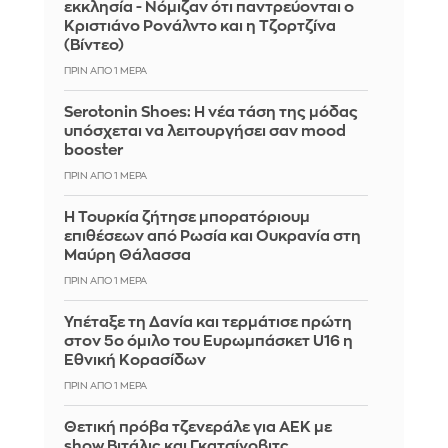
εκκλησία - Νόμιζαν ότι παντρεύονται ο
Κριστιάνο Ρονάλντο και η Τζορτζίνα
(Βίντεο)
ΠΡΙΝ ΑΠΌ 1 ΜΈΡΑ
Serotonin Shoes: Η νέα τάση της μόδας
υπόσχεται να λειτουργήσει σαν mood
booster
ΠΡΙΝ ΑΠΌ 1 ΜΈΡΑ
Η Τουρκία ζήτησε μπορατόριουμ
επιθέσεων από Ρωσία και Ουκρανία στη
Μαύρη Θάλασσα
ΠΡΙΝ ΑΠΌ 1 ΜΈΡΑ
Υπέταξε τη Δανία και τερμάτισε πρώτη
στον 5ο όμιλο του Ευρωμπάσκετ U16 η
Εθνική Κορασίδων
ΠΡΙΝ ΑΠΌ 1 ΜΈΡΑ
Θετική πρόβα τζενεράλε για ΑΕΚ με
show Βιτάλις και Γκατσίνοβιτς