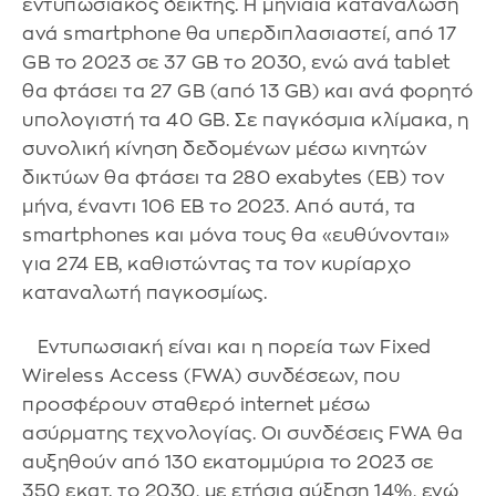
εντυπωσιακός δείκτης. Η μηνιαία κατανάλωση
ανά smartphone θα υπερδιπλασιαστεί, από 17
GB το 2023 σε 37 GB το 2030, ενώ ανά tablet
θα φτάσει τα 27 GB (από 13 GB) και ανά φορητό
υπολογιστή τα 40 GB. Σε παγκόσμια κλίμακα, η
συνολική κίνηση δεδομένων μέσω κινητών
δικτύων θα φτάσει τα 280 exabytes (EB) τον
μήνα, έναντι 106 EB το 2023. Από αυτά, τα
smartphones και μόνα τους θα «ευθύνονται»
για 274 EB, καθιστώντας τα τον κυρίαρχο
καταναλωτή παγκοσμίως.
Εντυπωσιακή είναι και η πορεία των Fixed
Wireless Access (FWA) συνδέσεων, που
προσφέρουν σταθερό internet μέσω
ασύρματης τεχνολογίας. Οι συνδέσεις FWA θα
αυξηθούν από 130 εκατομμύρια το 2023 σε
350 εκατ. το 2030, με ετήσια αύξηση 14%, ενώ