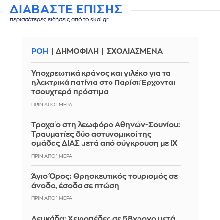
ΔΙΑΒΑΣΤΕ ΕΠΙΣΗΣ
περισσότερες ειδήσεις από το skai.gr
ΡΟΗ
ΔΗΜΟΦΙΛΗ
ΣΧΟΛΙΑΣΜΕΝΑ
Υποχρεωτικά κράνος και γιλέκο για τα
ηλεκτρικά πατίνια στο Παρίσι: Έρχονται
τσουχτερά πρόστιμα
ΠΡΙΝ ΑΠΌ 1 ΜΈΡΑ
Τροχαίο στη λεωφόρο Αθηνών-Σουνίου:
Τραυματίες δύο αστυνομικοί της
ομάδας ΔΙΑΣ μετά από σύγκρουση με ΙΧ
ΠΡΙΝ ΑΠΌ 1 ΜΈΡΑ
Άγιο Όρος: Θρησκευτικός τουρισμός σε
άνοδο, έσοδα σε πτώση
ΠΡΙΝ ΑΠΌ 1 ΜΈΡΑ
Λευκάδα: Χειροπέδες σε 58χρονο μετά