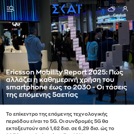
Ericsson Mobility Report 2025: Πώς
αλλάζει η καθημερινή χρήση του
smartphone έως το 2030 - Οι τάσεις
της επόμενης 5αετίας
Το επίκεντρο της επόμενης τεχνολογικής
περιόδου είναι το 5G. Οι συνδρομές 5G θα
εκτοξευτούν από 1,62 δισ. σε 6,29 δισ. ώς το