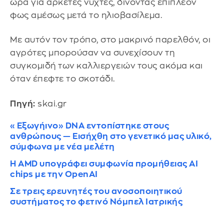
ώρα για αρκετές νύχτες, δίνοντας επιπλέον
φως αμέσως μετά το ηλιοβασίλεμα.
Με αυτόν τον τρόπο, στο μακρινό παρελθόν, οι
αγρότες μπορούσαν να συνεχίσουν τη
συγκομιδή των καλλιεργειών τους ακόμα και
όταν έπεφτε το σκοτάδι.
Πηγή:
skai.gr
«Εξωγήινο» DNA εντοπίστηκε στους
ανθρώπους — Εισήχθη στο γενετικό μας υλικό,
σύμφωνα με νέα μελέτη
Η AMD υπογράφει συμφωνία προμήθειας AI
chips με την OpenAI
Σε τρεις ερευνητές του ανοσοποιητικού
συστήματος το φετινό Νόμπελ Ιατρικής