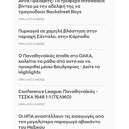
Άννα Πρέλεβιτς: Το τρυφερό throwback
βίντεο με την αδελφή της να
τραγουδούν Backstreet Boys
ΠΡΙΝ ΑΠΌ 2 ΜΈΡΕΣ
Πυρκαγιά σε χαμηλή βλάστηση στην
περιοχή Σάνταλο, στην Κάρπαθο
ΠΡΙΝ ΑΠΌ 2 ΜΈΡΕΣ
Ο Παναθηναϊκός έπαθε στο ΟΑΚΑ,
καλείται να μάθει από αυτό και να
προκριθεί μέσω Βουλγαρίας - Δείτε τα
Highlights
ΠΡΙΝ ΑΠΌ 2 ΜΈΡΕΣ
Conference League: Παναθηναϊκός -
ΤΣΣΚΑ 1948 1-1 (ΤΕΛΙΚΟ)
ΠΡΙΝ ΑΠΌ 2 ΜΈΡΕΣ
Οι ΗΠΑ αναστέλλουν τις εισαγωγές από
τον μεγαλύτερο παραγωγό αβοκάντο
του Μεξικού