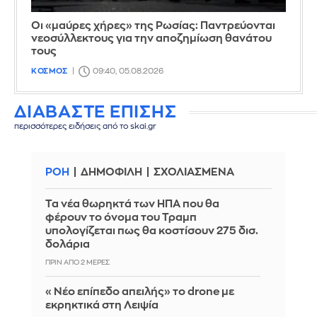
Οι «μαύρες χήρες» της Ρωσίας: Παντρεύονται
νεοσύλλεκτους για την αποζημίωση θανάτου
τους
ΚΟΣΜΟΣ
09:40, 05.08.2026
ΔΙΑΒΑΣΤΕ ΕΠΙΣΗΣ
περισσότερες ειδήσεις από το skai.gr
ΡΟΗ
ΔΗΜΟΦΙΛΗ
ΣΧΟΛΙΑΣΜΕΝΑ
Τα νέα θωρηκτά των ΗΠΑ που θα
φέρουν το όνομα του Τραμπ
υπολογίζεται πως θα κοστίσουν 275 δισ.
δολάρια
ΠΡΙΝ ΑΠΌ 2 ΜΈΡΕΣ
«Νέο επίπεδο απειλής» το drone με
εκρηκτικά στη Λειψία