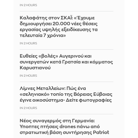
IN 2 HOURS
Καλαφάτης στον ΣΚΑΪ: «Έχουμε
δημιουργήσει 20.000 νέες θέσεις
εργασίας υψηλής εξειδίκευσης τα
τελευταία 7 χρόνια»
IN 2 HOURS
Ευθείες «βολές» Αυγερινού και
συνεργατών κατά Γρατσία και κόμματος
Καρυστιανού
IN 2 HOURS
Λίμνες Μεταλλείων: Πώς ένα
«σεληνιακό» τοπίο της Βόρειας Εύβοιας
έγινε οικοσύστημα- Δείτε φωτογραφίες
IN 2 HOURS
Νέος συναγερμός στη Γερμανία:
Ύποπτες πτήσεις drones πάνω από
στρατιωτική βάση συντήρησης Patriot