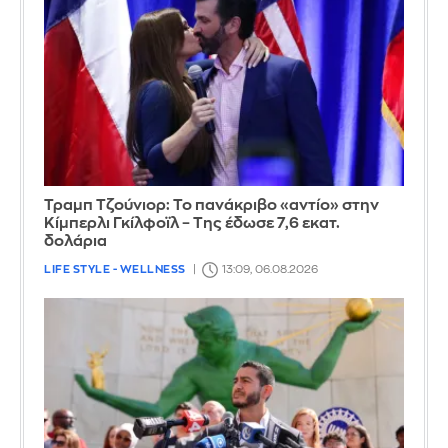
Τραμπ Τζούνιορ: Το πανάκριβο «αντίο» στην
Κίμπερλι Γκίλφοϊλ – Της έδωσε 7,6 εκατ.
δολάρια
LIFE STYLE - WELLNESS
13:09, 06.08.2026