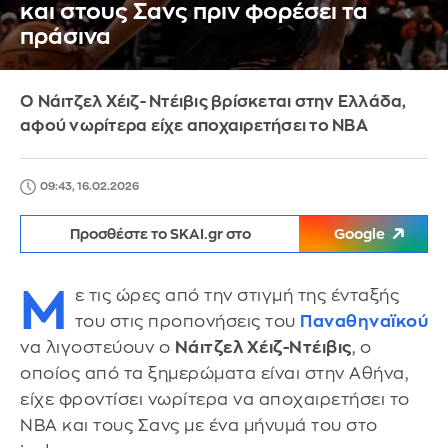
και στους Σανς πριν φορέσει τα
πράσινα
Ο Νάιτζελ Χέιζ- Ντέιβις βρίσκεται στην Ελλάδα,
αφού νωρίτερα είχε αποχαιρετήσει το ΝΒΑ
09:43, 16.02.2026
Προσθέστε το SKAI.gr στο
Google
Μ
ε τις ώρες από την στιγμή της ένταξής
του στις προπονήσεις του
Παναθηναϊκού
να λιγοστεύουν ο
Νάιτζελ Χέιζ-Ντέιβις
, ο
οποίος από τα ξημερώματα είναι στην Αθήνα,
είχε φροντίσει νωρίτερα να αποχαιρετήσει το
ΝΒΑ και τους Σανς με ένα μήνυμά του στο