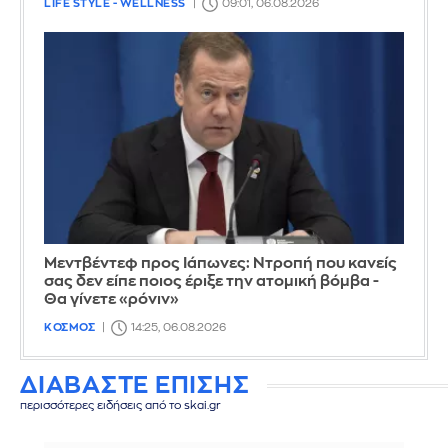
LIFE STYLE - WELLNESS
09:01, 06.08.2026
Μεντβέντεφ προς Ιάπωνες: Ντροπή που κανείς
σας δεν είπε ποιος έριξε την ατομική βόμβα -
Θα γίνετε «ρόνιν»
ΚΟΣΜΟΣ
14:25, 06.08.2026
ΔΙΑΒΑΣΤΕ ΕΠΙΣΗΣ
περισσότερες ειδήσεις από το skai.gr