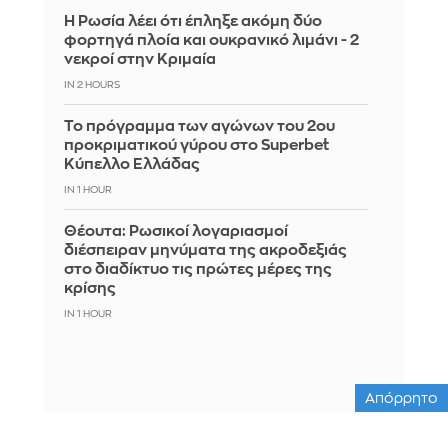
Η Ρωσία λέει ότι έπληξε ακόμη δύο
φορτηγά πλοία και ουκρανικό λιμάνι - 2
νεκροί στην Κριμαία
IN 2 HOURS
Το πρόγραμμα των αγώνων του 2ου
προκριματικού γύρου στο Superbet
Κύπελλο Ελλάδας
IN 1 HOUR
Θέουτα: Ρωσικοί λογαριασμοί
διέσπειραν μηνύματα της ακροδεξιάς
στο διαδίκτυο τις πρώτες μέρες της
κρίσης
IN 1 HOUR
Απόρρητο