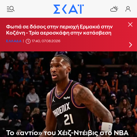
Φωτιά στο Στεφάνι Κορίνθου: Μήνυμα από το
Φωτιά σε δάσος στην περιοχή Ερμακιά στην
112 για ετοιμότητα - Αντιδήμαρχος: Ξεκίνησε
Κοζάνη - Τρία αεροσκάφη στην κατάσβεση
από φωτοβολταϊκά
ΕΛΛΑΔΑ
17:40, 07.08.2026
ΕΛΛΑΔΑ
16:29, 07.08.2026
UPDATE: 19:38
Το «αντίο» του Χέιζ-Ντέιβις στο ΝΒΑ