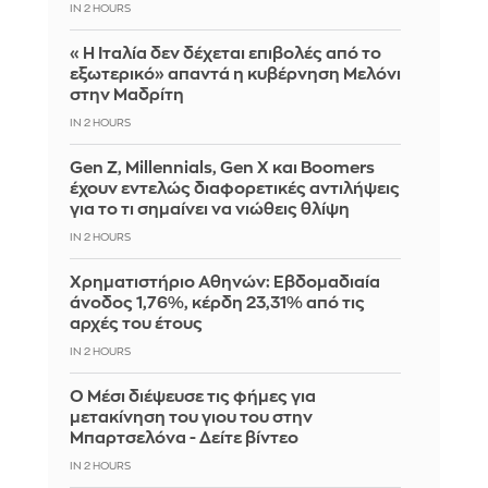
IN 2 HOURS
«Η Ιταλία δεν δέχεται επιβολές από το
εξωτερικό» απαντά η κυβέρνηση Μελόνι
στην Μαδρίτη
IN 2 HOURS
Gen Z, Millennials, Gen X και Boomers
έχουν εντελώς διαφορετικές αντιλήψεις
για το τι σημαίνει να νιώθεις θλίψη
IN 2 HOURS
Χρηματιστήριο Αθηνών: Εβδομαδιαία
άνοδος 1,76%, κέρδη 23,31% από τις
αρχές του έτους
IN 2 HOURS
Ο Μέσι διέψευσε τις φήμες για
μετακίνηση του γιου του στην
Μπαρτσελόνα - Δείτε βίντεο
IN 2 HOURS