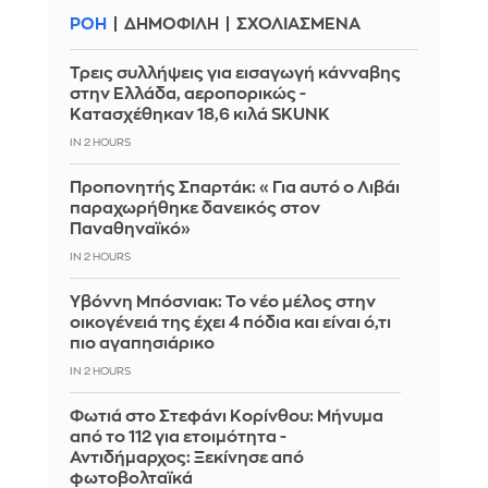
ΡΟΗ
ΔΗΜΟΦΙΛΗ
ΣΧΟΛΙΑΣΜΕΝΑ
Τρεις συλλήψεις για εισαγωγή κάνναβης
στην Ελλάδα, αεροπορικώς -
Κατασχέθηκαν 18,6 κιλά SKUNK
IN 2 HOURS
Προπονητής Σπαρτάκ: «Για αυτό ο Λιβάι
παραχωρήθηκε δανεικός στον
Παναθηναϊκό»
IN 2 HOURS
Υβόννη Μπόσνιακ: Το νέο μέλος στην
οικογένειά της έχει 4 πόδια και είναι ό,τι
πιο αγαπησιάρικο
IN 2 HOURS
Φωτιά στο Στεφάνι Κορίνθου: Μήνυμα
από το 112 για ετοιμότητα -
Αντιδήμαρχος: Ξεκίνησε από
φωτοβολταϊκά