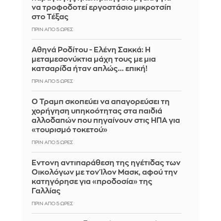
να τροφοδοτεί εργοστάσιο μικροτσίπ
στο Τέξας
ΠΡΙΝ ΑΠΌ 5 ΏΡΕΣ
Αθηνά Ροδίτου - Ελένη Σακκά: Η
μεταμεσονύκτια μάχη τους με μια
κατσαρίδα ήταν απλώς... επική!
ΠΡΙΝ ΑΠΌ 5 ΏΡΕΣ
Ο Τραμπ σκοπεύει να απαγορεύσει τη
χορήγηση υπηκοότητας στα παιδιά
αλλοδαπών που πηγαίνουν στις ΗΠΑ για
«τουρισμό τοκετού»
ΠΡΙΝ ΑΠΌ 5 ΏΡΕΣ
Έντονη αντιπαράθεση της ηγέτιδας των
Οικολόγων με τον Ίλον Μασκ, αφού την
κατηγόρησε για «προδοσία» της
Γαλλίας
ΠΡΙΝ ΑΠΌ 5 ΏΡΕΣ