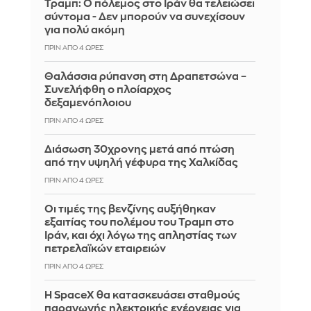
Τραμπ: Ο πόλεμος στο Ιράν θα τελειώσει
σύντομα - Δεν μπορούν να συνεχίσουν
για πολύ ακόμη
ΠΡΙΝ ΑΠΌ 4 ΏΡΕΣ
Θαλάσσια ρύπανση στη Δραπετσώνα –
Συνελήφθη ο πλοίαρχος
δεξαμενόπλοιου
ΠΡΙΝ ΑΠΌ 4 ΏΡΕΣ
Διάσωση 30χρονης μετά από πτώση
από την υψηλή γέφυρα της Χαλκίδας
ΠΡΙΝ ΑΠΌ 4 ΏΡΕΣ
Οι τιμές της βενζίνης αυξήθηκαν
εξαιτίας του πολέμου του Τραμπ στο
Ιράν, και όχι λόγω της απληστίας των
πετρελαϊκών εταιρειών
ΠΡΙΝ ΑΠΌ 4 ΏΡΕΣ
Η SpaceX θα κατασκευάσει σταθμούς
παραγωγής ηλεκτρικής ενέργειας για