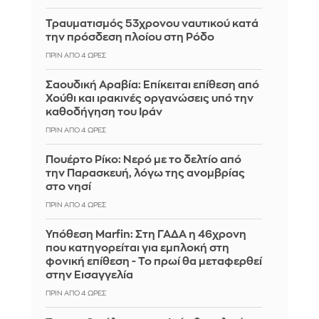
Τραυματισμός 53χρονου ναυτικού κατά
την πρόσδεση πλοίου στη Ρόδο
ΠΡΙΝ ΑΠΌ 4 ΏΡΕΣ
Σαουδική Αραβία: Επίκειται επίθεση από
Χούθι και ιρακινές οργανώσεις υπό την
καθοδήγηση του Ιράν
ΠΡΙΝ ΑΠΌ 4 ΏΡΕΣ
Πουέρτο Ρίκο: Νερό με το δελτίο από
την Παρασκευή, λόγω της ανομβρίας
στο νησί
ΠΡΙΝ ΑΠΌ 4 ΏΡΕΣ
Υπόθεση Marfin: Στη ΓΑΔΑ η 46χρονη
που κατηγορείται για εμπλοκή στη
φονική επίθεση - Το πρωί θα μεταφερθεί
στην Εισαγγελία
ΠΡΙΝ ΑΠΌ 4 ΏΡΕΣ