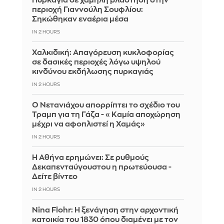
Πυρκαγιά σε χαμηλή βλάστηση στην
περιοχή Γιαννούλη Σουφλίου:
Σηκώθηκαν εναέρια μέσα
IN 2 HOURS
Χαλκιδική: Απαγόρευση κυκλοφορίας
σε δασικές περιοχές λόγω υψηλού
κινδύνου εκδήλωσης πυρκαγιάς
IN 2 HOURS
Ο Νετανιάχου απορρίπτει το σχέδιο του
Τραμπ για τη Γάζα - «Καμία αποχώρηση
μέχρι να αφοπλιστεί η Χαμάς»
IN 2 HOURS
Η Αθήνα ερημώνει: Σε ρυθμούς
Δεκαπενταύγουστου η πρωτεύουσα -
Δείτε βίντεο
IN 2 HOURS
Nina Flohr: Η ξενάγηση στην αρχοντική
κατοικία του 1830 όπου διαμένει με τον