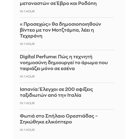
μεταναστών σε Έβρο και Ροδόπη
IN 1 HOUR
«Προσεχώς» θα δημοσιοποιηθούν
βίντεο με τον Μοτζτάμπα, λέει η
Τεχεράνη
IN 1 HOUR
Digital Perfume: Πώς η τεχνητή
νοημοσύνη δημιουργεί το άρωμα που
ταιριάζει μόνο σε εσένα
IN 1 HOUR
Ισπανία: Έλεγχοι σε 200 αφίξεις
ταξιδιωτών από την Ιταλία
IN 1 HOUR
Φωτιά στο Σπήλαιο Ορεστιάδας –
Σηκώθηκε ελικόπτερο
IN 1 HOUR