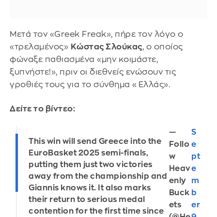
Μετά τον «Greek Freak», πήρε τον λόγο ο
«τρελαμένος»
Κώστας Σλούκας
, ο οποίος
φώναξε παθιασμένα «μην κοιμάστε,
ξυπνήστε!», πριν οι διεθνείς ενώσουν τις
γροθιές τους για το σύνθημα «Ελλάς».
Δείτε το βίντεο:
—
S
This win will send Greece into the
Follo
e
EuroBasket 2025 semi-finals,
w
pt
putting them just two victories
Heav
e
away from the championship and
enly
m
Giannis knows it. It also marks
Buck
b
their return to serious medal
ets
er
contention for the first time since