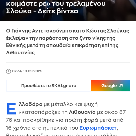
κοιμάστε ρε» του τρελαμένου
Σλούκα - Δείτε βίντεο
Ο Γιάννης Αντετοκούνμπο και ο Κώστας Σλούκας
έκλεψαν την παράσταση στο ζντο νίκης της
Εθνικής μετά τη σπουδαία επικράτηση επί της
Λιθουανίας
07:34, 10.09.2025
Προσθέστε το SKAI.gr στο
Google
Ε
λλαδάρα
με μέταλλο και ψυχή
«κατασπάραξε» τη
Λιθουανία
με σκορ 87-
76 και προκρίθηκε για πρώτη φορά μετά από
16 χρόνια στα ημιτελικά του
Ευρωμπάσκετ
,
βροντοφωνάζοντας πως πάει για μετάλλιο.