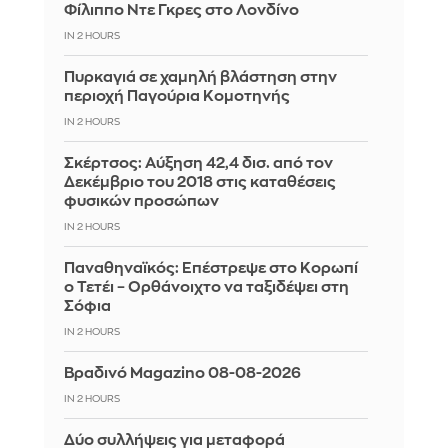
Φίλιππο Ντε Γκρες στο Λονδίνο
IN 2 HOURS
Πυρκαγιά σε χαμηλή βλάστηση στην
περιοχή Παγούρια Κομοτηνής
IN 2 HOURS
Σκέρτσος: Αύξηση 42,4 δισ. από τον
Δεκέμβριο του 2018 στις καταθέσεις
φυσικών προσώπων
IN 2 HOURS
Παναθηναϊκός: Επέστρεψε στο Κορωπί
ο Τετέι – Ορθάνοιχτο να ταξιδέψει στη
Σόφια
IN 2 HOURS
Βραδινό Magazino 08-08-2026
IN 2 HOURS
Δύο συλλήψεις για μεταφορά