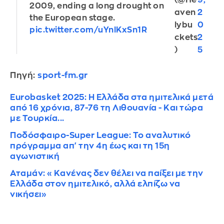
(@He
9,
2009, ending a long drought on
aven
2
the European stage.
lybu
0
pic.twitter.com/uYnlKxSn1R
ckets
2
)
5
Πηγή:
sport-fm.gr
Eurobasket 2025: Η Ελλάδα στα ημιτελικά μετά
από 16 χρόνια, 87-76 τη Λιθουανία - Και τώρα
με Τουρκία...
Ποδόσφαιρο-Super League: Το αναλυτικό
πρόγραμμα απ' την 4η έως και τη 15η
αγωνιστική
Αταμάν: «Κανένας δεν θέλει να παίξει με την
Ελλάδα στον ημιτελικό, αλλά ελπίζω να
νικήσει»