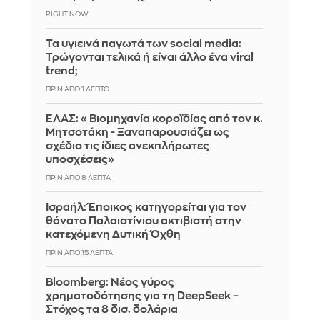
RIGHT NOW
Τα υγιεινά παγωτά των social media:
Τρώγονται τελικά ή είναι άλλο ένα viral
trend;
ΠΡΙΝ ΑΠΌ 1 ΛΕΠΤΌ
ΕΛΑΣ: «Βιομηχανία κοροϊδίας από τον κ.
Μητσοτάκη - Ξαναπαρουσιάζει ως
σχέδιο τις ίδιες ανεκπλήρωτες
υποσχέσεις»
ΠΡΙΝ ΑΠΌ 8 ΛΕΠΤΆ
Ισραήλ: Έποικος κατηγορείται για τον
θάνατο Παλαιστίνιου ακτιβιστή στην
κατεχόμενη Δυτική Όχθη
ΠΡΙΝ ΑΠΌ 15 ΛΕΠΤΆ
Bloomberg: Νέος γύρος
χρηματοδότησης για τη DeepSeek –
Στόχος τα 8 δισ. δολάρια