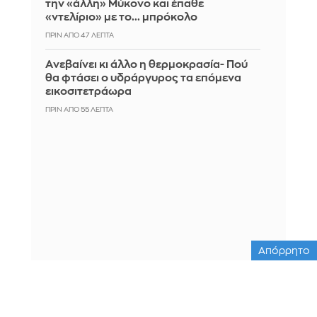
την «άλλη» Μύκονο και έπαθε
«ντελίριο» με το... μπρόκολο
ΠΡΙΝ ΑΠΌ 47 ΛΕΠΤΆ
Aνεβαίνει κι άλλο η θερμοκρασία- Πού
θα φτάσει ο υδράργυρος τα επόμενα
εικοσιτετράωρα
ΠΡΙΝ ΑΠΌ 55 ΛΕΠΤΆ
Απόρρητο