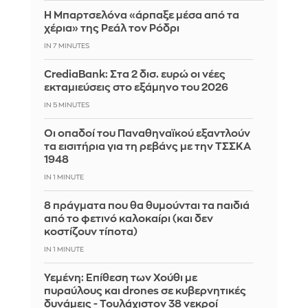
Η Μπαρτσελόνα «άρπαξε μέσα από τα
χέρια» της Ρεάλ τον Ρόδρι
IN 7 MINUTES
CrediaBank: Στα 2 δισ. ευρώ οι νέες
εκταμιεύσεις στο εξάμηνο του 2026
IN 5 MINUTES
Οι οπαδοί του Παναθηναϊκού εξαντλούν
τα εισιτήρια για τη ρεβάνς με την ΤΣΣΚΑ
1948
IN 1 MINUTE
8 πράγματα που θα θυμούνται τα παιδιά
από το φετινό καλοκαίρι (και δεν
κοστίζουν τίποτα)
IN 1 MINUTE
Υεμένη: Επίθεση των Χούθι με
πυραύλους και drones σε κυβερνητικές
δυνάμεις - Τουλάχιστον 38 νεκροί