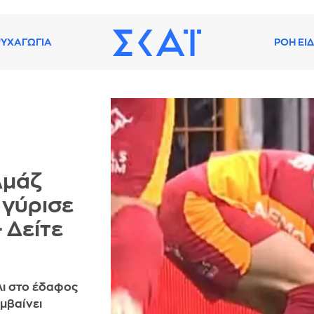
ΥΧΑΓΩΓΙΑ
ΡΟΗ ΕΙ
λμάζ
 γύρισε
 Δείτε
ι στο έδαφος
εμβαίνει