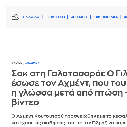
ΕΛΛΑΔΑ
ΠΟΛΙΤΙΚΗ
ΚΟΣΜΟΣ
ΟΙΚΟΝΟΜΙΑ
Ψ
ΑΡΧΙΚΗ
/
ΑΘΛΗΤΙΚΑ
Σοκ στη Γαλατασαράι: Ο Γι
έσωσε τον Αχμέντ, που του
η γλώσσα μετά από πτώση -
βίντεο
Ο Αχμέντ Κουτουτσού προσγειώθηκε με το κεφάλ
και έχασε τις αισθήσεις του, με τον Γιλμάζ να παρ