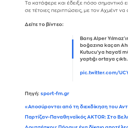
Τα κατάφερε και έδειξε πόσο σημαντικό ε
σε τέτοιες περιπτώσεις, με τον Αχμέντ να
Δείτε το βίντεο:
Barış Alper Yılmaz'ın,
boğazına kaçan A
Kutucu’ya hayati 
yaptığı ortaya çıktı.
pic.twitter.com/U
Πηγή:
sport-fm.gr
«Αποσύρονται από τη διεκδίκηση του Αν
Παρτίζαν-Παναθηναϊκός AKTOR: Στο Βελιγ
Λουτσέσκου: Πήραμε ένα δίκαιο αποτέλεσ