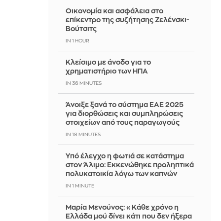
Οικονομία και ασφάλεια στο
επίκεντρο της συζήτησης Ζελένσκι-
Βούτσιτς
IN 1 HOUR
Κλείσιμο με άνοδο για το
χρηματιστήριο των ΗΠΑ
IN 36 MINUTES
Άνοιξε ξανά το σύστημα ΕΑΕ 2025
για διορθώσεις και συμπληρώσεις
στοιχείων από τους παραγωγούς
IN 18 MINUTES
Yπό έλεγχο η φωτιά σε κατάστημα
στον Άλιμο: Εκκενώθηκε προληπτικά
πολυκατοικία λόγω των καπνών
IN 1 MINUTE
Μαρία Μενούνος: «Κάθε χρόνο η
Ελλάδα μού δίνει κάτι που δεν ήξερα