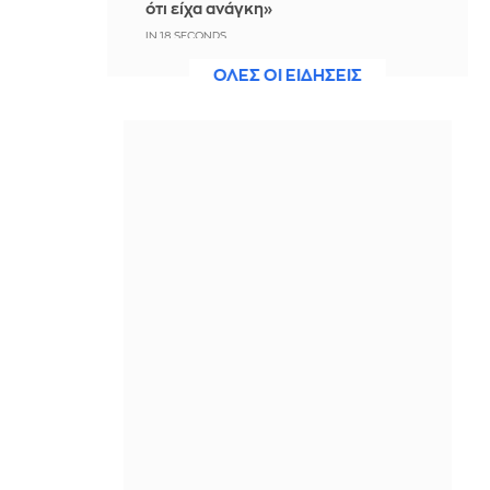
ότι είχα ανάγκη»
IN 17 SECONDS
ΟΛΕΣ ΟΙ ΕΙΔΗΣΕΙΣ
Η ξηρασία απειλεί την
ηλεκτροδότηση της Ευρώπης
ΠΡΙΝ ΑΠΌ 14 ΛΕΠΤΆ
Βραδινό Magazino 07-08-2026
ΠΡΙΝ ΑΠΌ 29 ΛΕΠΤΆ
Μαρίνα Βερνίκου: Έπιασε
λαγοκέφαλο κι έχει κάτι να σου πει
για αυτό
ΠΡΙΝ ΑΠΌ 42 ΛΕΠΤΆ
Η Ισπανία ξεκινά ελέγχους στους
ταξιδιώτες από Ιταλία - Από τα
μεσάνυχτα του Σαββάτου έως τις 7
Σεπτεμβρίου
ΠΡΙΝ ΑΠΌ 54 ΛΕΠΤΆ