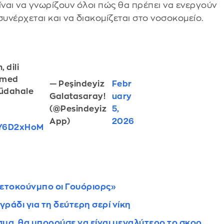
ίναι να γνωρίζουν όλοι πώς θα πρέπει να ενεργούν
 συνέρχεται και να διακομίζεται στο νοσοκομείο.
 dili
hmed
— Peşindeyiz
Febr
müdahale
Galatasaray!
uary
(@Pesindeyiz
5,
App)
2026
CY6D2xHoM
τετοκούνμπο οι Γουόριορς»
ράδι για τη δεύτερη σερί νίκη
μα, θα μπορούσε να είναι μεγαλύτερο το σκορ