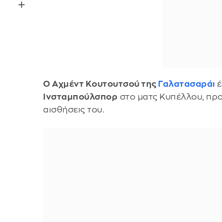
Ο Αχμέντ Κουτουτσού της
Γαλατασαράι
έ
Ινσταμπούλσπορ
στο ματς Κυπέλλου, προ
αισθήσεις του.