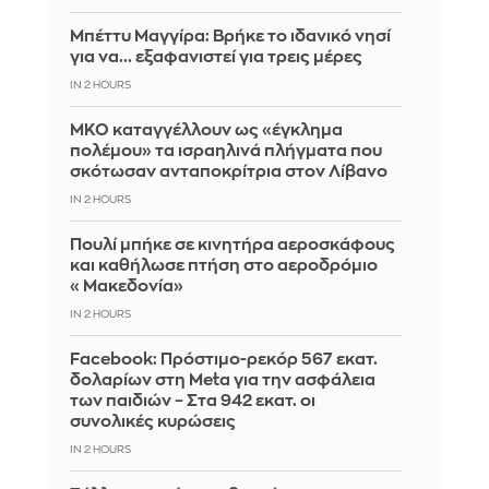
Μπέττυ Μαγγίρα: Βρήκε το ιδανικό νησί
για να... εξαφανιστεί για τρεις μέρες
IN 2 HOURS
ΜΚΟ καταγγέλλουν ως «έγκλημα
πολέμου» τα ισραηλινά πλήγματα που
σκότωσαν ανταποκρίτρια στον Λίβανο
IN 2 HOURS
Πουλί μπήκε σε κινητήρα αεροσκάφους
και καθήλωσε πτήση στο αεροδρόμιο
«Μακεδονία»
IN 2 HOURS
Facebook: Πρόστιμο-ρεκόρ 567 εκατ.
δολαρίων στη Meta για την ασφάλεια
των παιδιών – Στα 942 εκατ. οι
συνολικές κυρώσεις
IN 2 HOURS