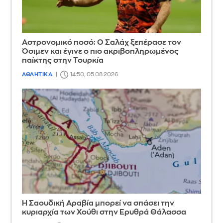
Αστρονομικό ποσό: Ο Σαλάχ ξεπέρασε τον
Όσιμεν και έγινε ο πιο ακριβοπληρωμένος
παίκτης στην Τουρκία
ΑΘΛΗΤΙΚΑ
14:50, 05.08.2026
Η Σαουδική Αραβία μπορεί να σπάσει την
κυριαρχία των Χούθι στην Ερυθρά Θάλασσα