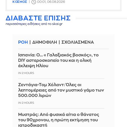
ΚΟΣΜΟΣ
00:01, 06.08.2026
ΔΙΑΒΑΣΤΕ ΕΠΙΣΗΣ
περισσότερες ειδήσεις από το skai.gr
ΡΟΗ
ΔΗΜΟΦΙΛΗ
ΣΧΟΛΙΑΣΜΕΝΑ
Ισπανία: Ο… «Γαλαξιακός βοσκός», το
DIY αστεροσκοπείο του και η ολική
έκλειψη Ηλίου
IN 2 HOURS
Ζεντάγια-Τομ Χόλαντ: Όλες οι
λεπτομέρειες από τον μυστικό γάμο των
500.000 λιρών
IN 2 HOURS
Μυστράς: Από φυσικά αίτια ο θάνατος
του 90χρονου, η πρώτη εκτίμηση του
ιατροδικαστή