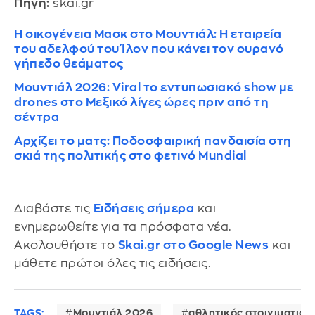
Πηγή:
skai.gr
Η οικογένεια Μασκ στο Μουντιάλ: Η εταιρεία
του αδελφού του Ίλον που κάνει τον ουρανό
γήπεδο θεάματος
Μουντιάλ 2026: Viral το εντυπωσιακό show με
drones στο Μεξικό λίγες ώρες πριν από τη
σέντρα
Αρχίζει το ματς: Ποδοσφαιρική πανδαισία στη
σκιά της πολιτικής στο φετινό Mundial
Διαβάστε τις
Ειδήσεις σήμερα
και
ενημερωθείτε για τα πρόσφατα νέα.
Ακολουθήστε το
Skai.gr στο Google News
και
μάθετε πρώτοι όλες τις ειδήσεις.
TAGS:
Μουντιάλ 2026
αθλητικός στοιχιματισμ