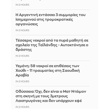
IN 2 HOURS
Η Αργεντινή εντάσσει 3 συμμορίες του
Ισημερινού στις τρομοκρατικές
οργανώσεις
IN 2 HOURS
Τέσσερις νεκροί από τα πυρά μαθητή σε
σχολείο της Ταϊλάνδης - Αυτοκτόνησε ο
δράστης
IN 2 HOURS
Υεμένη: 58 νεκροί σε επιθέσεις των
Χούθι – 11 τραυματίες στη Σαουδική
Αραβία
IN 2 HOURS
Οδύσσεια: Όχι, δεν είναι ο Ματ Ντέιμον
στη σκηνή με τους 3μετρους
Λαιστρυγόνες και δεν υπάρχουν εφέ
IN 2 HOURS