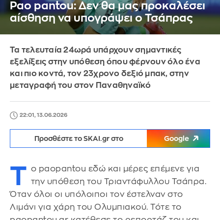
Pao pantou: Δεν θα μας προκαλέσει
αίσθηση να υπογράψει ο Τσάπρας
Τα τελευταία 24ωρά υπάρχουν σημαντικές
εξελίξεις στην υπόθεση όπου φέρνουν όλο ένα
και πιο κοντά, τον 23χρονο δεξιό μπακ, στην
μεταγραφή του στον Παναθηναϊκό
22:01, 13.06.2026
Προσθέστε το SKAI.gr στο
Google
Τ
ο paopantou εδώ και μέρες επέμενε για
την υπόθεση του Τριαντάφυλλου Τσάπρα.
Όταν όλοι οι υπόλοιποι τον έστελναν στο
Λιμάνι για χάρη του Ολυμπιακού. Τότε το
paopantou.gr κατέθεσε το ρεπορτάζ του και