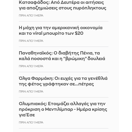
Κατσαφάδος: Από Δευτέρα οι αιτήσεις
για αποζημιώσεις στους πυρόπληκτους
ΠΡΙΝ ΑΠΌ 1 ΜΈΡΑ
Η μάχη για την αμερικανική οικονομία
και το viral μπουρίτο των $20
ΠΡΙΝ ΑΠΌ 1 ΜΈΡΑ
Παναθηναϊκός: Ο διαβήτης Πένια, τα
καλά ποσοστά και η “βρώμικη” δουλειά
ΠΡΙΝ ΑΠΌ 1 ΜΈΡΑ
Όλγα Φαρμάκη: Οι ευχές για τα γενέθλιά
της φέτος γράφτηκαν σε...πέτρες
ΠΡΙΝ ΑΠΌ 1 ΜΈΡΑ
Ολυμπιακός: Ετοιμάζει αλλαγές για την
πρόκριση ο Μεντιλίμπαρ - Ημέρα κρίσης
για Έσε
ΠΡΙΝ ΑΠΌ 1 ΜΈΡΑ