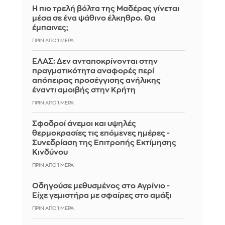
Η πιο τρελή βόλτα της Μαδέρας γίνεται
μέσα σε ένα ψάθινο έλκηθρο. Θα
έμπαινες;
ΠΡΙΝ ΑΠΌ 1 ΜΈΡΑ
ΕΛΑΣ: Δεν ανταποκρίνονται στην
πραγματικότητα αναφορές περί
απόπειρας προσέγγισης ανήλικης
έναντι αμοιβής στην Κρήτη
ΠΡΙΝ ΑΠΌ 1 ΜΈΡΑ
Σφοδροί άνεμοι και υψηλές
θερμοκρασίες τις επόμενες ημέρες -
Συνεδρίαση της Επιτροπής Εκτίμησης
Κινδύνου
ΠΡΙΝ ΑΠΌ 1 ΜΈΡΑ
Οδηγούσε μεθυσμένος στο Αγρίνιο -
Είχε γεμιστήρα με σφαίρες στο αμάξι
ΠΡΙΝ ΑΠΌ 1 ΜΈΡΑ