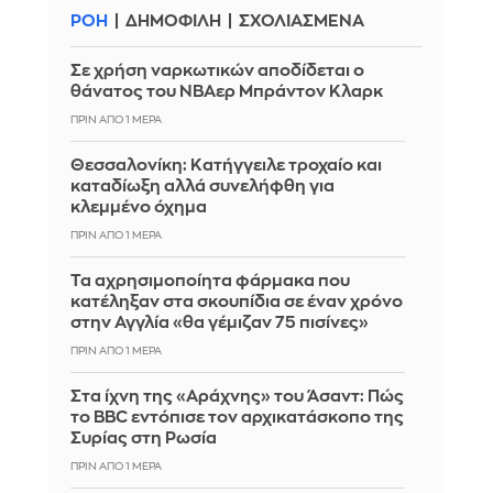
ΡΟΗ
ΔΗΜΟΦΙΛΗ
ΣΧΟΛΙΑΣΜΕΝΑ
Σε χρήση ναρκωτικών αποδίδεται ο
θάνατος του ΝΒΑερ Μπράντον Κλαρκ
ΠΡΙΝ ΑΠΌ 1 ΜΈΡΑ
Θεσσαλονίκη: Κατήγγειλε τροχαίο και
καταδίωξη αλλά συνελήφθη για
κλεμμένο όχημα
ΠΡΙΝ ΑΠΌ 1 ΜΈΡΑ
Τα αχρησιμοποίητα φάρμακα που
κατέληξαν στα σκουπίδια σε έναν χρόνο
στην Αγγλία «θα γέμιζαν 75 πισίνες»
ΠΡΙΝ ΑΠΌ 1 ΜΈΡΑ
Στα ίχνη της «Αράχνης» του Άσαντ: Πώς
το BBC εντόπισε τον αρχικατάσκοπο της
Συρίας στη Ρωσία
ΠΡΙΝ ΑΠΌ 1 ΜΈΡΑ