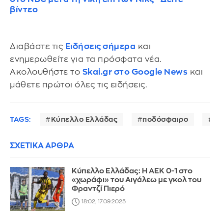
βίντεο
Διαβάστε τις
Ειδήσεις σήμερα
και
ενημερωθείτε για τα πρόσφατα νέα.
Ακολουθήστε το
Skai.gr στο Google News
και
μάθετε πρώτοι όλες τις ειδήσεις.
TAGS:
Κύπελλο Ελλάδας
ποδόσφαιρο
Α
ΣΧΕΤΙΚΑ ΑΡΘΡΑ
Κύπελλο Ελλάδας: Η ΑΕΚ 0-1 στο
«χωράφι» του Αιγάλεω με γκολ του
Φραντζί Πιερό
18:02, 17.09.2025