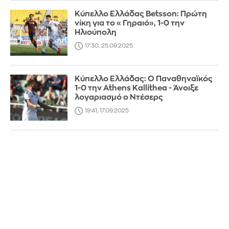
Κύπελλο Ελλάδας Betsson: Πρώτη
νίκη για το «Γηραιό», 1-0 την
Ηλιούπολη
17:30, 25.09.2025
Κύπελλο Ελλάδας: Ο Παναθηναϊκός
1-0 την Athens Kallithea - Άνοιξε
λογαριασμό ο Ντέσερς
19:41, 17.09.2025