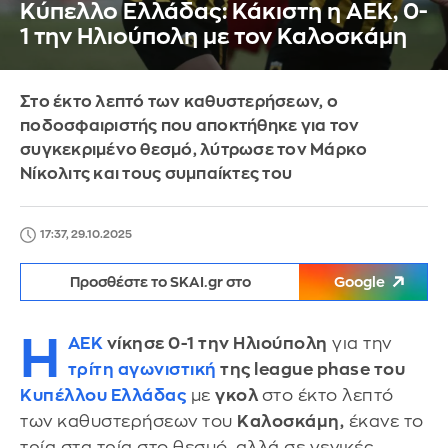
Κύπελλο Ελλάδας: Κάκιστη η ΑΕΚ, 0-
1 την Ηλιούπολη με τον Καλοσκάμη
Στο έκτο λεπτό των καθυστερήσεων, ο
ποδοσφαιριστής που αποκτήθηκε για τον
συγκεκριμένο θεσμό, λύτρωσε τον Μάρκο
Νίκολιτς και τους συμπαίκτες του
17:37, 29.10.2025
Προσθέστε το SKAI.gr στο
Google
Η
ΑΕΚ
νίκησε 0-1 την Ηλιούπολη
για την
τρίτη αγωνιστική
της league phase του
Κυπέλλου Ελλάδας
με
γκολ
στο έκτο λεπτό
των καθυστερήσεων του
Καλοσκάμη,
έκανε το
τρία στα τρία στο θεσμό, αλλά σε γενικές