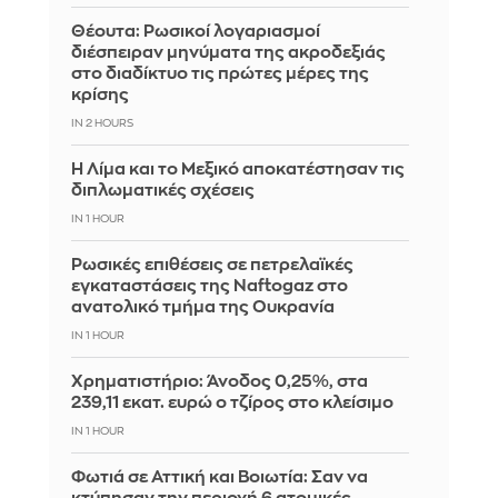
Θέουτα: Ρωσικοί λογαριασμοί
διέσπειραν μηνύματα της ακροδεξιάς
στο διαδίκτυο τις πρώτες μέρες της
κρίσης
IN 2 HOURS
Η Λίμα και το Μεξικό αποκατέστησαν τις
διπλωματικές σχέσεις
IN 1 HOUR
Ρωσικές επιθέσεις σε πετρελαϊκές
εγκαταστάσεις της Naftogaz στο
ανατολικό τμήμα της Ουκρανία
IN 1 HOUR
Χρηματιστήριο: Άνοδος 0,25%, στα
239,11 εκατ. ευρώ ο τζίρος στο κλείσιμο
IN 1 HOUR
Φωτιά σε Αττική και Βοιωτία: Σαν να