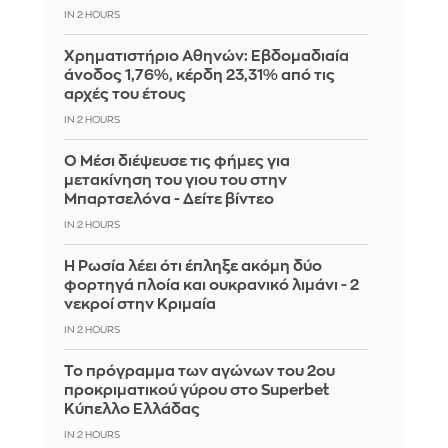
IN 2 HOURS
Χρηματιστήριο Αθηνών: Εβδομαδιαία
άνοδος 1,76%, κέρδη 23,31% από τις
αρχές του έτους
IN 2 HOURS
Ο Μέσι διέψευσε τις φήμες για
μετακίνηση του γιου του στην
Μπαρτσελόνα - Δείτε βίντεο
IN 2 HOURS
Η Ρωσία λέει ότι έπληξε ακόμη δύο
φορτηγά πλοία και ουκρανικό λιμάνι - 2
νεκροί στην Κριμαία
IN 2 HOURS
Το πρόγραμμα των αγώνων του 2ου
προκριματικού γύρου στο Superbet
Κύπελλο Ελλάδας
IN 2 HOURS