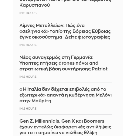
Καρυστιανού
IN 2 HOURS
Λίμνες Μεταλλείων: Πώς ένα
«σεληνιακό» τοπίο της Βόρειας Εύβοιας
έγινε οικοσύστημα- Δείτε φωτογραφίες
IN 2 HOURS
Νέος συναγερμός στη Γερμανία:
Ύποπτες πτήσεις drones πάνω από
στρατιωτική βάση συντήρησης Patriot
IN 2 HOURS
«Η Ιταλία δεν δέχεται επιβολές από το
εξωτερικό» απαντά η κυβέρνηση Μελόνι
στην Μαδρίτη
IN 2 HOURS
Gen Z, Millennials, Gen X και Boomers
έχουν εντελώς διαφορετικές αντιλήψεις
για το τι σημαίνει να νιώθεις θλίψη