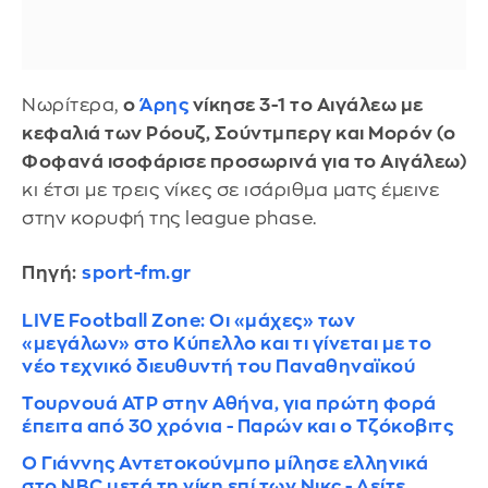
Νωρίτερα,
ο
Άρης
νίκησε 3-1 το Αιγάλεω με
κεφαλιά των Ρόουζ, Σούντμπεργ και Μορόν (ο
Φοφανά ισοφάρισε προσωρινά για το Αιγάλεω)
κι έτσι με τρεις νίκες σε ισάριθμα ματς έμεινε
στην κορυφή της league phase.
Πηγή:
sport-fm.gr
LIVE Football Zone: Οι «μάχες» των
«μεγάλων» στο Κύπελλο και τι γίνεται με το
νέο τεχνικό διευθυντή του Παναθηναϊκού
Τουρνουά ATP στην Αθήνα, για πρώτη φορά
έπειτα από 30 χρόνια - Παρών και ο Τζόκοβιτς
Ο Γιάννης Αντετοκούνμπο μίλησε ελληνικά
στο NBC μετά τη νίκη επί των Νικς - Δείτε