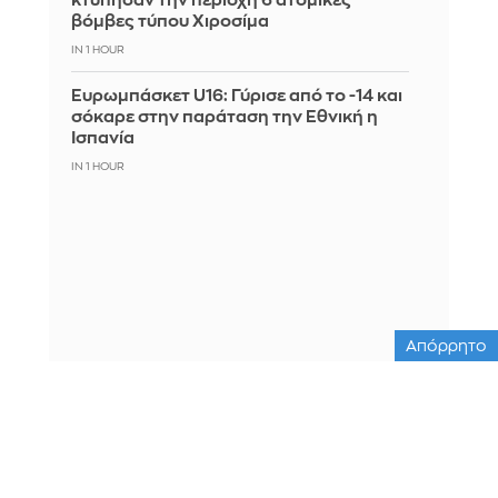
κτύπησαν την περιοχή 6 ατομικές
βόμβες τύπου Χιροσίμα
IN 1 HOUR
Ευρωμπάσκετ U16: Γύρισε από το -14 και
σόκαρε στην παράταση την Εθνική η
Ισπανία
IN 1 HOUR
Απόρρητο