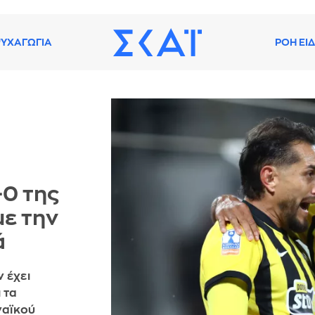
ΥΧΑΓΩΓΙΑ
ΡΟΗ ΕΙ
-0 της
με την
ά
 έχει
 τα
ναϊκού