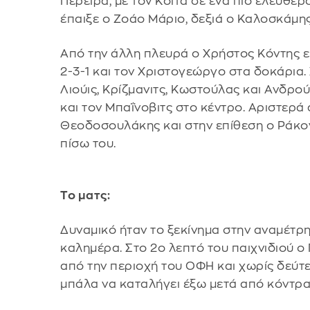
Περέιρα, με τον Κοϊτά σε ένα πιο ελεύθε
έπαιξε ο Ζοάο Μάριο, δεξιά ο Καλοσκάμης 
Από την άλλη πλευρά ο Χρήστος Κόντης επ
2-3-1 και τον Χριστογεώργο στα δοκάρια.
Λιούις, Κρίζμανιτς, Κωστούλας και Ανδρο
και τον Μπαΐνοβιτς στο κέντρο. Αριστερά 
Θεοδοσουλάκης και στην επίθεση ο Ράκονι
πίσω του.
Το ματς:
Δυναμικό ήταν το ξεκίνημα στην αναμέτρησ
καλημέρα. Στο 2ο λεπτό του παιχνιδιού ο
από την περιοχή του ΟΦΗ και χωρίς δεύτε
μπάλα να καταλήγει έξω μετά από κόντρα