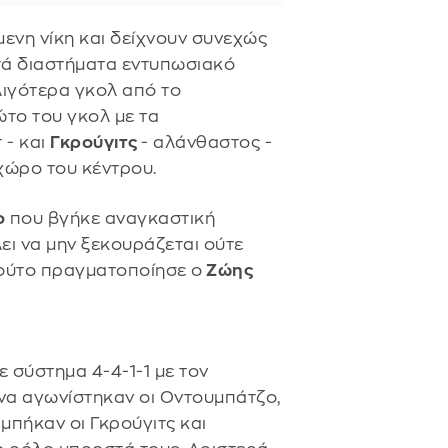
ενη νίκη και δείχνουν συνεχώς
ατά διαστήματα εντυπωσιακό
ιγότερα γκολ από το
ώτο του γκολ με τα
 - και
Γκρούγιτς
- αλάνθαστος -
χώρο του κέντρου.
ο
που βγήκε αναγκαστική
λει να μην ξεκουράζεται ούτε
πούτο πραγματοποίησε ο
Ζώης
ε σύστημα 4-4-1-1 με τον
υνα αγωνίστηκαν οι Οντουμπάτζο,
μπήκαν οι Γκρούγιτς και