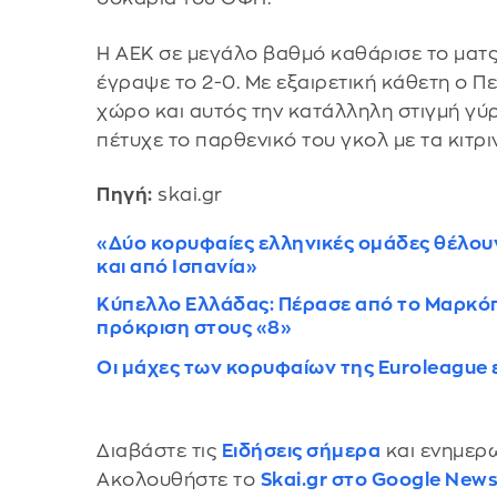
Η ΑΕΚ σε μεγάλο βαθμό καθάρισε το ματς
έγραψε το 2-0. Με εξαιρετική κάθετη ο Π
χώρο και αυτός την κατάλληλη στιγμή γύ
πέτυχε το παρθενικό του γκολ με τα κιτρ
Πηγή:
skai.gr
«Δύο κορυφαίες ελληνικές ομάδες θέλου
και από Ισπανία»
Κύπελλο Ελλάδας: Πέρασε από το Μαρκόπο
πρόκριση στους «8»
Οι μάχες των κορυφαίων της Euroleague 
Διαβάστε τις
Ειδήσεις σήμερα
και ενημερω
Ακολουθήστε το
Skai.gr στο Google New