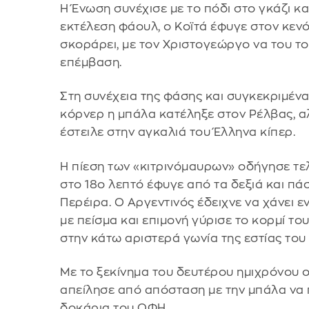
Η Ένωση συνέχισε με το πόδι στο γκάζι κα
εκτέλεση φάουλ, ο Κοϊτά έφυγε στον κενό
σκοράρει, με τον Χριστογεώργο να του το
επέμβαση.
Στη συνέχεια της φάσης και συγκεκριμένα
κόρνερ η μπάλα κατέληξε στον Ρέλβας, α
έστειλε στην αγκαλιά του Έλληνα κίπερ.
Η πίεση των «κιτρινόμαυρων» οδήγησε τε
στο 18ο λεπτό έφυγε από τα δεξιά και πά
Περέιρα. Ο Αργεντινός έδειχνε να χάνει ε
με πείσμα και επιμονή γύρισε το κορμί του
στην κάτω αριστερά γωνία της εστίας του
Με το ξεκίνημα του δευτέρου ημιχρόνου ο
απείλησε από απόσταση με την μπάλα να 
δοκάρια του ΟΦΗ.