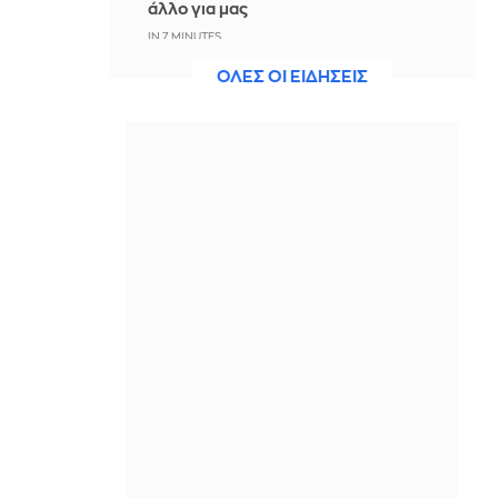
άλλο για μας
IN 7 MINUTES
ΟΛΕΣ ΟΙ ΕΙΔΗΣΕΙΣ
Άννα Πρέλεβιτς: Το τρυφερό
throwback βίντεο με την αδελφή της
να τραγουδούν Backstreet Boys
ΠΡΙΝ ΑΠΌ 10 ΛΕΠΤΆ
Πυρκαγιά σε χαμηλή βλάστηση στην
περιοχή Σάνταλο, στην Κάρπαθο
ΠΡΙΝ ΑΠΌ 12 ΛΕΠΤΆ
Ο Παναθηναϊκός έπαθε στο ΟΑΚΑ,
καλείται να μάθει από αυτό και να
προκριθεί μέσω Βουλγαρίας - Δείτε
τα Highlights
ΠΡΙΝ ΑΠΌ 19 ΛΕΠΤΆ
Conference League: Παναθηναϊκός -
ΤΣΣΚΑ 1948 1-1 (ΤΕΛΙΚΟ)
ΠΡΙΝ ΑΠΌ 29 ΛΕΠΤΆ