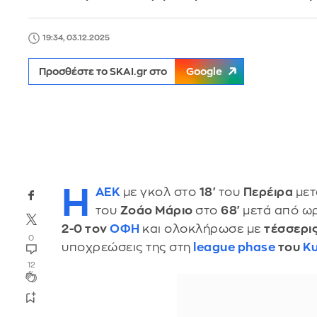
19:34, 03.12.2025
Προσθέστε το SKAI.gr στο
Google
Η
ΑΕΚ
με γκολ στο
18'
του
Περέιρα
μετ
του
Ζοάο Μάριο
στο
68'
μετά από ω
2-0 τον
ΟΦΗ
και ολοκλήρωσε με
τέσσερις
0
υποχρεώσεις της στη
league phase
του
Κυ
12