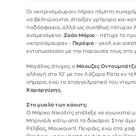
Οι «κιτρινόμαυροι» πήραν πέμπτη συνεχόμ
να βελτιώνονται, έπαιξαν γρήγορο και κ
ποδόσφαιρο, αλλά ως συνήθως πέτυχαν λ
αναμενόμενο.
Ζοάο Μάριο
- πέτυχε το πρ
«κιτρινόμαυρα» -
Περέιρα
- γκολ και ασίστ
εντυπωσίασαν με την παρουσία τους στο 
Μεγάλος άτυχος ο
Μόουζες Οντουμπάτζ
αλλαγή στο 10' με τον Λάζαρο Ρότα εν τέ
σήμερα, ενώ το επαγγελματικό του ντεμ
Καραργύρης.
Στο μυαλό των κόουτς:
Ο Μάρκο Νίκολιτς επέλεξε να αγωνιστεί μ
Μπρινιόλι κάτω από τα δοκάρια. Στην άμ
Ρέλβας, Μουκουντί, Πενράις, ενώ στα χαφ 