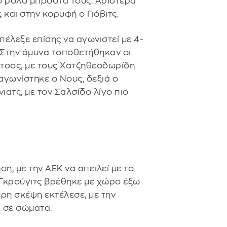
ρο ρόλο μπροστά τους. Αριστερά
και στην κορυφή ο Γιόβιτς.
έλεξε επίσης να αγωνιστεί με 4-
 Στην άμυνα τοποθετήθηκαν οι
ύτσος, με τους Χατζηθεοδωρίδη
αγωνίστηκε ο Νους, δεξιά ο
ατς, με τον Σαλσίδο λίγο πιο
η, με την ΑΕΚ να απειλεί με το
 Γκρούγιτς βρέθηκε με χώρο έξω
ρη σκέψη εκτέλεσε, με την
 σε σώματα.