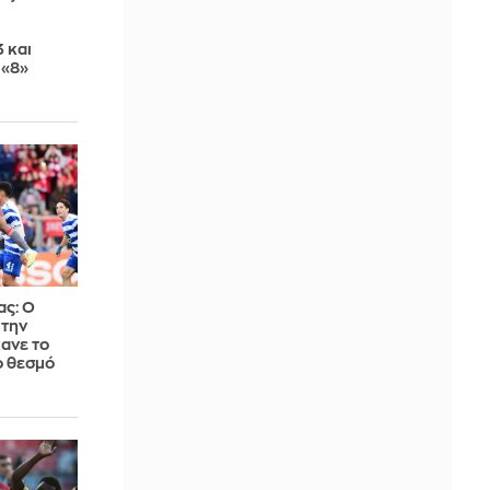
3 και
 «8»
ς: Ο
 την
ανε το
ο θεσμό