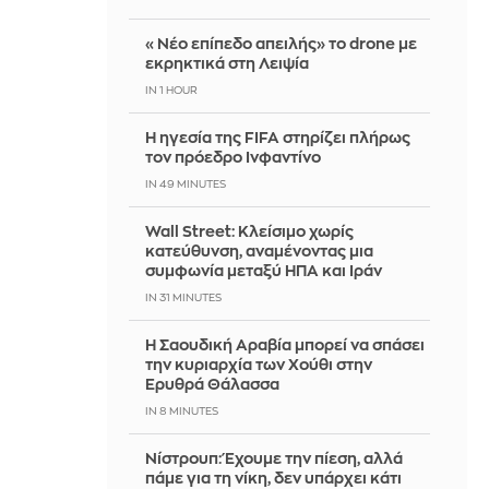
«Νέο επίπεδο απειλής» το drone με
εκρηκτικά στη Λειψία
IN 1 HOUR
Η ηγεσία της FIFA στηρίζει πλήρως
τον πρόεδρο Ινφαντίνο
IN 49 MINUTES
Wall Street: Κλείσιμο χωρίς
κατεύθυνση, αναμένοντας μια
συμφωνία μεταξύ ΗΠΑ και Ιράν
IN 31 MINUTES
Η Σαουδική Αραβία μπορεί να σπάσει
την κυριαρχία των Χούθι στην
Ερυθρά Θάλασσα
IN 8 MINUTES
Νίστρουπ: Έχουμε την πίεση, αλλά
πάμε για τη νίκη, δεν υπάρχει κάτι