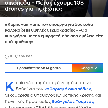
οικόπεδα – Φέτος έχουμε 108
drones για τις φωτιές
«Καμπανάκι» από τον υπουργό για δύσκολο
καλοκαίρι με υψηλές θερμοκρασίες – «Θα
κυνηγήσουμε τον εμπρηστή, είτε από αμέλεια είτε
από πρόθεση»
11:42, 18.06.2026
Προσθέστε το SKAI.gr στο
Google
Κ
αμία νέα παράταση δεν πρόκειται να
δοθεί για τον
καθαρισμό οικοπέδων
,
ξεκαθάρισε ο υπουργός Κλιματικής Κρίσης και
Πολιτικής Προστασίας
Ευάγγελος Τουρνάς
,
μιλώντας στον
ΣΚΑΪ
, δίνοντας παράλληλα