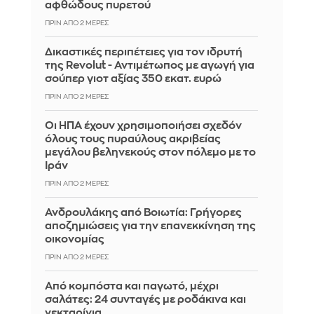
αφθώδους πυρετού
ΠΡΙΝ ΑΠΌ 2 ΜΈΡΕΣ
Δικαστικές περιπέτειες για τον ιδρυτή
της Revolut - Αντιμέτωπος με αγωγή για
σούπερ γιοτ αξίας 350 εκατ. ευρώ
ΠΡΙΝ ΑΠΌ 2 ΜΈΡΕΣ
Οι ΗΠΑ έχουν χρησιμοποιήσει σχεδόν
όλους τους πυραύλους ακριβείας
μεγάλου βεληνεκούς στον πόλεμο με το
Ιράν
ΠΡΙΝ ΑΠΌ 2 ΜΈΡΕΣ
Ανδρουλάκης από Βοιωτία: Γρήγορες
αποζημιώσεις για την επανεκκίνηση της
οικονομίας
ΠΡΙΝ ΑΠΌ 2 ΜΈΡΕΣ
Από κομπόστα και παγωτό, μέχρι
σαλάτες: 24 συνταγές με ροδάκινα και
νεκταρίνια