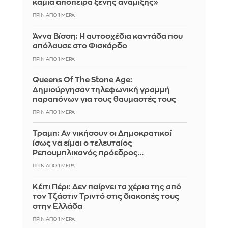
καμιά απόπειρα ξένης ανάμιξης»
ΠΡΙΝ ΑΠΌ 1 ΜΈΡΑ
Άννα Βίσση: Η αυτοσχέδια καντάδα που
απόλαυσε στο Φισκάρδο
ΠΡΙΝ ΑΠΌ 1 ΜΈΡΑ
Queens Of The Stone Age:
Δημιούργησαν τηλεφωνική γραμμή
παραπόνων για τους θαυμαστές τους
ΠΡΙΝ ΑΠΌ 1 ΜΈΡΑ
Τραμπ: Αν νικήσουν οι Δημοκρατικοί
ίσως να είμαι ο τελευταίος
Ρεπουμπλικανός πρόεδρος…
ΠΡΙΝ ΑΠΌ 1 ΜΈΡΑ
Κέιτι Πέρι: Δεν παίρνει τα χέρια της από
τον Τζάστιν Τριντό στις διακοπές τους
στην Ελλάδα
ΠΡΙΝ ΑΠΌ 1 ΜΈΡΑ