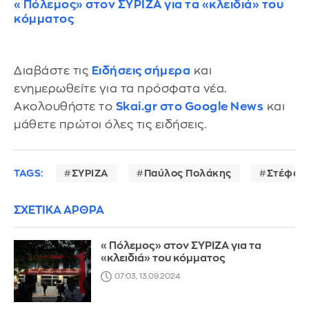
«Πόλεμος» στον ΣΥΡΙΖΑ για τα «κλειδιά» του
κόμματος
Διαβάστε τις
Ειδήσεις σήμερα
και
ενημερωθείτε για τα πρόσφατα νέα.
Ακολουθήστε το
Skai.gr στο Google News
και
μάθετε πρώτοι όλες τις ειδήσεις.
TAGS:
ΣΥΡΙΖΑ
Παύλος Πολάκης
Στέφαν
ΣΧΕΤΙΚΑ ΑΡΘΡΑ
«Πόλεμος» στον ΣΥΡΙΖΑ για τα
«κλειδιά» του κόμματος
07:03, 13.09.2024