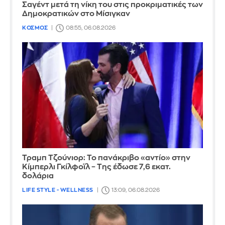
Σαγέντ μετά τη νίκη του στις προκριματικές των
Δημοκρατικών στο Μίσιγκαν
ΚΟΣΜΟΣ
08:55, 06.08.2026
Τραμπ Τζούνιορ: Το πανάκριβο «αντίο» στην
Κίμπερλι Γκίλφοϊλ – Της έδωσε 7,6 εκατ.
δολάρια
LIFE STYLE - WELLNESS
13:09, 06.08.2026