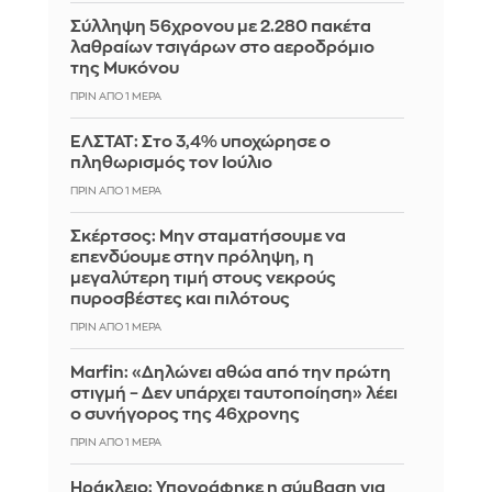
Σύλληψη 56χρονου με 2.280 πακέτα
λαθραίων τσιγάρων στο αεροδρόμιο
της Μυκόνου
ΠΡΙΝ ΑΠΌ 1 ΜΈΡΑ
ΕΛΣΤΑΤ: Στο 3,4% υποχώρησε ο
πληθωρισμός τον Ιούλιο
ΠΡΙΝ ΑΠΌ 1 ΜΈΡΑ
Σκέρτσος: Μην σταματήσουμε να
επενδύουμε στην πρόληψη, η
μεγαλύτερη τιμή στους νεκρούς
πυροσβέστες και πιλότους
ΠΡΙΝ ΑΠΌ 1 ΜΈΡΑ
Marfin: «Δηλώνει αθώα από την πρώτη
στιγμή – Δεν υπάρχει ταυτοποίηση» λέει
ο συνήγορος της 46χρονης
ΠΡΙΝ ΑΠΌ 1 ΜΈΡΑ
Ηράκλειο: Υπογράφηκε η σύμβαση για