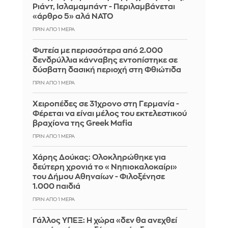
Ριάντ, Ισλαμαμπάντ - Περιλαμβάνεται
«άρθρο 5» αλά ΝΑΤΟ
ΠΡΙΝ ΑΠΌ 1 ΜΈΡΑ
Φυτεία με περισσότερα από 2.000
δενδρύλλια κάνναβης εντοπίστηκε σε
δύσβατη δασική περιοχή στη Φθιώτιδα
ΠΡΙΝ ΑΠΌ 1 ΜΈΡΑ
Χειροπέδες σε 31χρονο στη Γερμανία -
Φέρεται να είναι μέλος του εκτελεστικού
βραχίονα της Greek Mafia
ΠΡΙΝ ΑΠΌ 1 ΜΈΡΑ
Χάρης Δούκας: Ολοκληρώθηκε για
δεύτερη χρονιά το «Νηπιοκαλοκαίρι»
του Δήμου Αθηναίων - Φιλοξένησε
1.000 παιδιά
ΠΡΙΝ ΑΠΌ 1 ΜΈΡΑ
Γάλλος ΥΠΕΞ: Η χώρα «δεν θα ανεχθεί