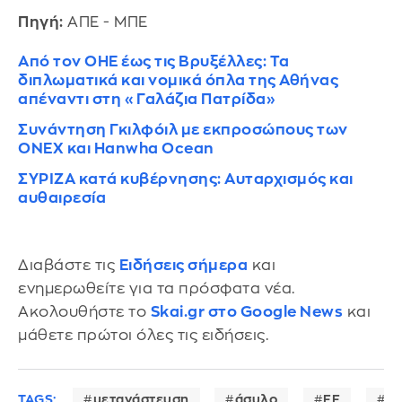
Πηγή:
ΑΠΕ - ΜΠΕ
Από τον ΟΗΕ έως τις Βρυξέλλες: Τα
διπλωματικά και νομικά όπλα της Αθήνας
απέναντι στη «Γαλάζια Πατρίδα»
Συνάντηση Γκιλφόιλ με εκπροσώπους των
ONEX και Hanwha Ocean
ΣΥΡΙΖΑ κατά κυβέρνησης: Αυταρχισμός και
αυθαιρεσία
Διαβάστε τις
Ειδήσεις σήμερα
και
ενημερωθείτε για τα πρόσφατα νέα.
Ακολουθήστε το
Skai.gr στο Google News
και
μάθετε πρώτοι όλες τις ειδήσεις.
TAGS:
μετανάστευση
άσυλο
ΕΕ
Ε