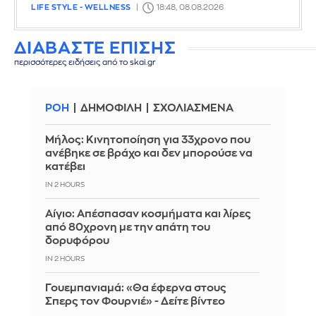
LIFE STYLE - WELLNESS
18:48, 08.08.2026
ΔΙΑΒΑΣΤΕ ΕΠΙΣΗΣ
περισσότερες ειδήσεις από το skai.gr
ΡΟΗ
ΔΗΜΟΦΙΛΗ
ΣΧΟΛΙΑΣΜΕΝΑ
Μήλος: Κινητοποίηση για 33χρονο που
ανέβηκε σε βράχο και δεν μπορούσε να
κατέβει
IN 2 HOURS
Αίγιο: Απέσπασαν κοσμήματα και λίρες
από 80χρονη με την απάτη του
δορυφόρου
IN 2 HOURS
Γουεμπανιαμά: «Θα έφερνα στους
Σπερς τον Φουρνιέ» - Δείτε βίντεο