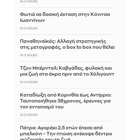
IN 2 HOURS
Φωτιά σε δασική έκταση στην Κόνιτσα
Ιωαννίνων
IN 2 HOURS
Παναθηναϊκός: Αλλαγή στρατηγικής
στις μεταγραφές, ο box to box που θέλει
IN 2 HOURS
Τζον Μπέρνταλ: Καβγάδες, φυλακή και
μια ζωή στα άκρα πριν από το Χόλιγουντ
IN 2 HOURS
Καταδίωξη από Κορινθία έως Αντίρριο:
Ταυτοποιήθηκε 38χρονος, έρευνες για
τον εντοπισμό του
IN 2 HOURS
Πάτρα: Αγοράκι 2,5 ετών έπεσε από
μπαλκόνι – Την πτώση ανέκοψε δέντρο
σώζοντάς του τη ζωή