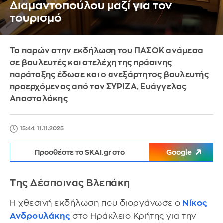
Διαμαντοπούλου μαζί για τον
τουρισμό
Το παρών στην εκδήλωση του ΠΑΣΟΚ ανάμεσα
σε βουλευτές και στελέχη της πράσινης
παράταξης έδωσε και ο ανεξάρτητος βουλευτής
προερχόμενος από τον ΣΥΡΙΖΑ, Ευάγγελος
Αποστολάκης
15:44, 11.11.2025
Προσθέστε το SKAI.gr στο
Google
Της Δέσποινας Βλεπάκη
Η χθεσινή εκδήλωση που διοργάνωσε ο
Νίκος
Ανδρουλάκης
στο Ηράκλειο Κρήτης για την