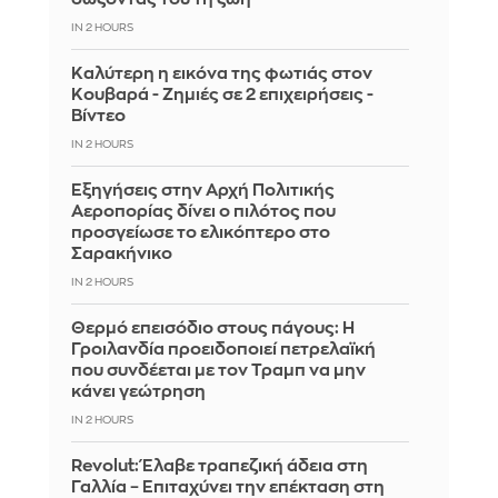
IN 2 HOURS
Καλύτερη η εικόνα της φωτιάς στον
Κουβαρά - Ζημιές σε 2 επιχειρήσεις -
Βίντεο
IN 2 HOURS
Εξηγήσεις στην Αρχή Πολιτικής
Αεροπορίας δίνει ο πιλότος που
προσγείωσε το ελικόπτερο στο
Σαρακήνικο
IN 2 HOURS
Θερμό επεισόδιο στους πάγους: Η
Γροιλανδία προειδοποιεί πετρελαϊκή
που συνδέεται με τον Τραμπ να μην
κάνει γεώτρηση
IN 2 HOURS
Revolut: Έλαβε τραπεζική άδεια στη
Γαλλία – Επιταχύνει την επέκταση στη