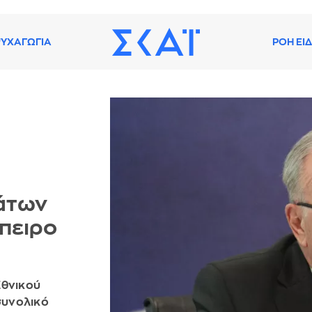
ΥΧΑΓΩΓΙΑ
ΡΟΗ ΕΙ
άτων
Ήπειρο
Εθνικού
συνολικό