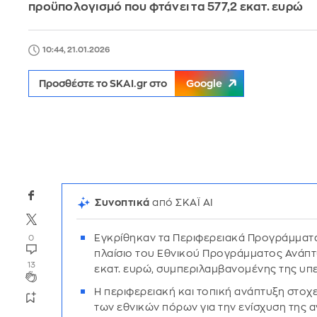
προϋπολογισμό που φτάνει τα 577,2 εκατ. ευρώ
10:44, 21.01.2026
Προσθέστε το SKAI.gr στο
Google
Συνοπτικά
από ΣΚΑΪ AI
Εγκρίθηκαν τα Περιφερειακά Προγράμματα
0
πλαίσιο του Εθνικού Προγράμματος Ανάπτ
13
εκατ. ευρώ, συμπεριλαμβανομένης της υπ
Η περιφερειακή και τοπική ανάπτυξη στοχε
των εθνικών πόρων για την ενίσχυση της α