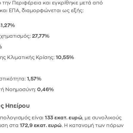
την Περιφέρεια και εγκρίθηκε μετά από
και ΕΠΑ, διαμορφώνεται ως εξής:
41,27%
σχηματισμός:
27,77%
%
ης Κλιματικής Κρίσης:
10,55%
στικότητα:
1,57%
τή Νοημοσύνη:
0,46%
ς Ηπείρου
ϋπολογισμός είναι
133 εκατ. ευρώ
, με συνολικούς
υση στα
172,9 εκατ. ευρώ
. Η κατανομή των πόρων