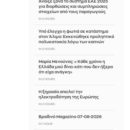
Άνοιξε ξανά το σύστημα ΕΑΕ 2025
για διορθώσεις και συμπληρώσεις
στοιχείων από τους παραγωγούς
IN 2 HOURS
Yπό έλεγχο η φωτιά σε κατάστημα
στον Άλιμο: Εκκενώθηκε προληπτικά
πολυκατοικία λόγω των καπνών
IN 2 HOURS
Μαρία Μενούνος: «Κάθε χρόνο η
Ελλάδα μού δίνει κάτι που δεν ήξερα
ότι είχα ανάγκη»
IN 2 HOURS
Η ξηρασία απειλεί την
ηλεκτροδότηση της Ευρώπης
IN 2 HOURS
Βραδινό Magazino 07-08-2026
IN 1 HOUR