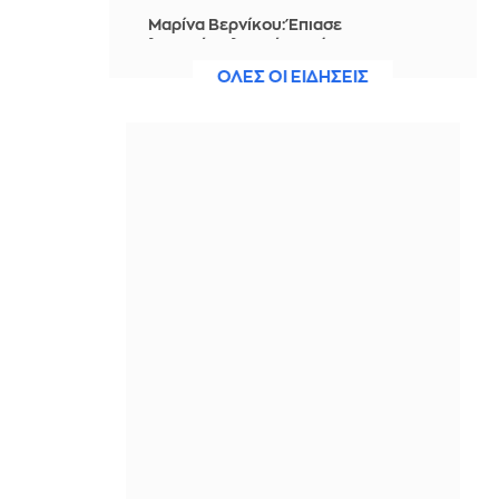
Μαρίνα Βερνίκου: Έπιασε
λαγοκέφαλο κι έχει κάτι να σου πει
για αυτό
ΟΛΕΣ ΟΙ ΕΙΔΗΣΕΙΣ
IN 1 HOUR
Η Ισπανία ξεκινά ελέγχους στους
ταξιδιώτες από Ιταλία - Από τα
μεσάνυχτα του Σαββάτου έως τις 7
Σεπτεμβρίου
IN 1 HOUR
Ακτιβίστριες ζητούν την ακύρωση
των συναυλιών του Τζάρεντ Λέτο
μετά τις κατηγορίες για σεξουαλική
κακοποίηση
IN 1 HOUR
Ουκρανία: 2 Δύο νεκροί και 6
τραυματίες από ρωσικά πλήγματα
στο Ντνιπροπετρόφσκ
IN 54 MINUTES