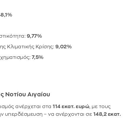
48,1%
στικότητα:
9,77%
ης Κλιματικής Κρίσης:
9,02%
σχηματισμός:
7,5%
ς Νοτίου Αιγαίου
γισμός ανέρχεται στα
114 εκατ. ευρώ
, με τους
ην υπερδέσμευση – να ανέρχονται σε
148,2 εκατ.