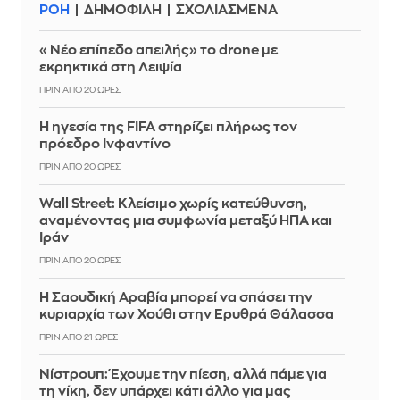
ΡΟΗ
ΔΗΜΟΦΙΛΗ
ΣΧΟΛΙΑΣΜΕΝΑ
«Νέο επίπεδο απειλής» το drone με
εκρηκτικά στη Λειψία
ΠΡΙΝ ΑΠΌ 20 ΏΡΕΣ
Η ηγεσία της FIFA στηρίζει πλήρως τον
πρόεδρο Ινφαντίνο
ΠΡΙΝ ΑΠΌ 20 ΏΡΕΣ
Wall Street: Κλείσιμο χωρίς κατεύθυνση,
αναμένοντας μια συμφωνία μεταξύ ΗΠΑ και
Ιράν
ΠΡΙΝ ΑΠΌ 20 ΏΡΕΣ
Η Σαουδική Αραβία μπορεί να σπάσει την
κυριαρχία των Χούθι στην Ερυθρά Θάλασσα
ΠΡΙΝ ΑΠΌ 21 ΏΡΕΣ
Νίστρουπ: Έχουμε την πίεση, αλλά πάμε για
τη νίκη, δεν υπάρχει κάτι άλλο για μας