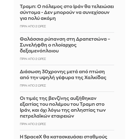
Τραμπ: Ο πόλεμος στο Ιράν θα τελειώσει
σύντομα - Δεν μπορούν να συνεχίσουν
για πολύ ακόμη
ΠΡΙΝ ΑΠΌ 2 ΏΡΕΣ
Θαλάσσια ρύπανση στη Δραπετσώνα –
Συνελήφθη ο πλοίαρχος
δεξαμενόπλοιου
ΠΡΙΝ ΑΠΌ 2 ΏΡΕΣ
Διάσωση 30χρονης μετά από πτώση
από την υψηλή γέφυρα της Χαλκίδας
ΠΡΙΝ ΑΠΌ 2 ΏΡΕΣ
Οι τιμές της βενζίνης αυξήθηκαν
εξαιτίας του πολέμου του Τραμπ στο
Ιράν, και όχι λόγω της απληστίας των
πετρελαϊκών εταιρειών
ΠΡΙΝ ΑΠΌ 2 ΏΡΕΣ
Η SpaceX θα κατασκευάσει σταθμούς