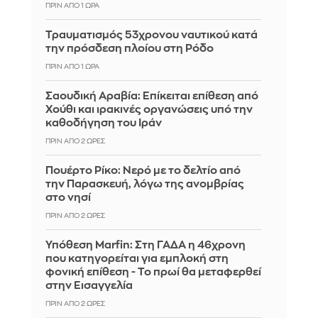
ΠΡΙΝ ΑΠΌ 1 ΏΡΑ
Τραυματισμός 53χρονου ναυτικού κατά
την πρόσδεση πλοίου στη Ρόδο
ΠΡΙΝ ΑΠΌ 1 ΏΡΑ
Σαουδική Αραβία: Επίκειται επίθεση από
Χούθι και ιρακινές οργανώσεις υπό την
καθοδήγηση του Ιράν
ΠΡΙΝ ΑΠΌ 2 ΏΡΕΣ
Πουέρτο Ρίκο: Νερό με το δελτίο από
την Παρασκευή, λόγω της ανομβρίας
στο νησί
ΠΡΙΝ ΑΠΌ 2 ΏΡΕΣ
Υπόθεση Marfin: Στη ΓΑΔΑ η 46χρονη
που κατηγορείται για εμπλοκή στη
φονική επίθεση - Το πρωί θα μεταφερθεί
στην Εισαγγελία
ΠΡΙΝ ΑΠΌ 2 ΏΡΕΣ