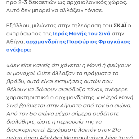
προ 2-3 δεκαετιών ως αρχαιολογικός χώρος.
Αυτό δεν μπορεί να αλλάξει» τόνισε.
Εξάλλου, μιλώντας στην τηλεόραση του
ΣΚΑΪ
ο
εκπρόσωπος της
Ιεράς Μονής του Σινά
στην
Αθήνα,
αρχιμανδρίτης Πορφύριος Φραγκάκος
ανέφερε
:
«Δεν είπε κανείς ότι χάνεται η Μονή ή φεύγουν
οι μοναχοί. Ούτε άλλαξαν τα πράγματα το
βράδυ, αυτά είναι εκτιμήσεις αυτών που
θέλουν να δώσουν αισιόδοξο τόνο»,
ανέφερε
χαρακτηριστικά ο αρχιμανδρίτης.
«Η Ιερά Μονή
Σινά βρίσκεται στην Αίγυπτο από τον 5ο αιώνα.
Από τον 5ο αιώνα μέχρι σήμερα ουδέποτε
διαλύθηκε, ώστε η περιουσία της να
διασκορπιστεί. Ερχόμαστε λοιπόν στον 21ο
αιώνα όπου Αδελφοί Μουσουλμάνοι λένε "αυτά