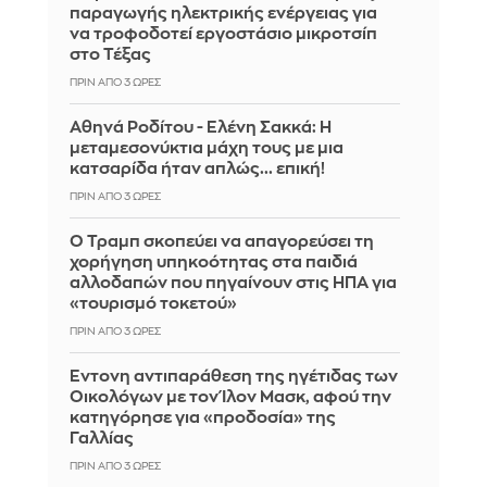
παραγωγής ηλεκτρικής ενέργειας για
να τροφοδοτεί εργοστάσιο μικροτσίπ
στο Τέξας
ΠΡΙΝ ΑΠΌ 3 ΏΡΕΣ
Αθηνά Ροδίτου - Ελένη Σακκά: Η
μεταμεσονύκτια μάχη τους με μια
κατσαρίδα ήταν απλώς... επική!
ΠΡΙΝ ΑΠΌ 3 ΏΡΕΣ
Ο Τραμπ σκοπεύει να απαγορεύσει τη
χορήγηση υπηκοότητας στα παιδιά
αλλοδαπών που πηγαίνουν στις ΗΠΑ για
«τουρισμό τοκετού»
ΠΡΙΝ ΑΠΌ 3 ΏΡΕΣ
Έντονη αντιπαράθεση της ηγέτιδας των
Οικολόγων με τον Ίλον Μασκ, αφού την
κατηγόρησε για «προδοσία» της
Γαλλίας
ΠΡΙΝ ΑΠΌ 3 ΏΡΕΣ