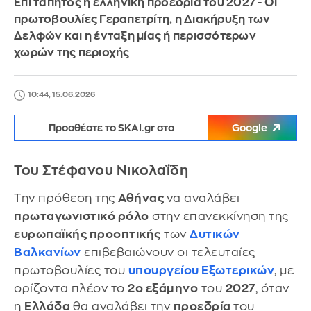
Επί τάπητος η ελληνική προεδρία του 2027 - Οι
πρωτοβουλίες Γεραπετρίτη, η Διακήρυξη των
Δελφών και η ένταξη μίας ή περισσότερων
χωρών της περιοχής
10:44, 15.06.2026
Προσθέστε το SKAI.gr στο
Google
Του Στέφανου Νικολαΐδη
Την πρόθεση της
Αθήνας
να αναλάβει
πρωταγωνιστικό ρόλο
στην επανεκκίνηση της
ευρωπαϊκής προοπτικής
των
Δυτικών
Βαλκανίων
επιβεβαιώνουν οι τελευταίες
πρωτοβουλίες του
υπουργείου Εξωτερικών
, με
ορίζοντα πλέον το
2ο εξάμηνο
του
2027
, όταν
η
Ελλάδα
θα αναλάβει την
προεδρία
του