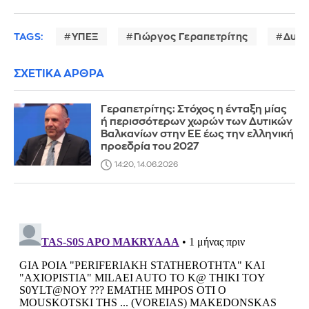
TAGS:
ΥΠΕΞ
Γιώργος Γεραπετρίτης
Δυτι
ΣΧΕΤΙΚΑ ΑΡΘΡΑ
Γεραπετρίτης: Στόχος η ένταξη μίας
ή περισσότερων χωρών των Δυτικών
Βαλκανίων στην ΕΕ έως την ελληνική
προεδρία του 2027
14:20, 14.06.2026