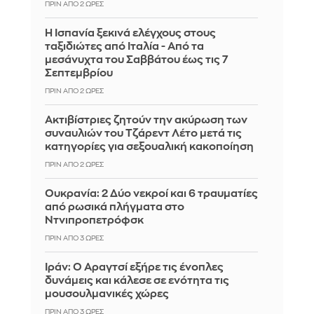
ΠΡΙΝ ΑΠΌ 2 ΏΡΕΣ
Η Ισπανία ξεκινά ελέγχους στους
ταξιδιώτες από Ιταλία - Από τα
μεσάνυχτα του Σαββάτου έως τις 7
Σεπτεμβρίου
ΠΡΙΝ ΑΠΌ 2 ΏΡΕΣ
Ακτιβίστριες ζητούν την ακύρωση των
συναυλιών του Τζάρεντ Λέτο μετά τις
κατηγορίες για σεξουαλική κακοποίηση
ΠΡΙΝ ΑΠΌ 2 ΏΡΕΣ
Ουκρανία: 2 Δύο νεκροί και 6 τραυματίες
από ρωσικά πλήγματα στο
Ντνιπροπετρόφσκ
ΠΡΙΝ ΑΠΌ 3 ΏΡΕΣ
Ιράν: Ο Αραγτσί εξήρε τις ένοπλες
δυνάμεις και κάλεσε σε ενότητα τις
μουσουλμανικές χώρες
ΠΡΙΝ ΑΠΌ 3 ΏΡΕΣ