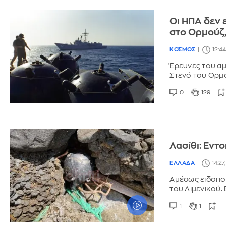
Οι ΗΠΑ δεν 
στο Ορμούζ,
ΚΟΣΜΟΣ
12:4
Έρευνες του αμ
Στενό του Ορμο
0
129
Λασίθι: Εντ
ΕΛΛΑΔΑ
14:27
Αμέσως ειδοποι
του Λιμενικού.
1
1