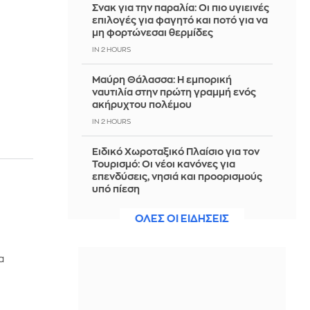
Σνακ για την παραλία: Οι πιο υγιεινές
επιλογές για φαγητό και ποτό για να
μη φορτώνεσαι θερμίδες
IN 2 HOURS
Μαύρη Θάλασσα: Η εμπορική
ναυτιλία στην πρώτη γραμμή ενός
ακήρυχτου πολέμου
IN 2 HOURS
Ειδικό Χωροταξικό Πλαίσιο για τον
Τουρισμό: Οι νέοι κανόνες για
επενδύσεις, νησιά και προορισμούς
υπό πίεση
IN 2 HOURS
ΟΛΕΣ ΟΙ ΕΙΔΗΣΕΙΣ
Αθηνά Οικονομάκου: Η χειροποίητη
«Chanel» φτιαγμένη από τον Coco
α
στα Bora Bora
IN 2 HOURS
Η Άγκυρα επαναφέρει τις «γκρίζες