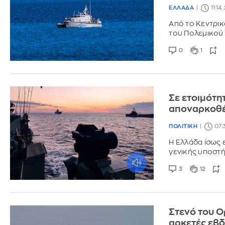
ΕΛΛΑΔΑ
11:14
Από το Κεντρι
του Πολεμικού
0
1
Σε ετοιμότη
αποναρκοθέ
ΠΟΛΙΤΙΚΗ
07:
Η Ελλάδα ίσως 
γενικής υποστή
3
12
Στενό του Ο
αρκετές εβ