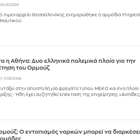
, 23.06.2026
κό Λιμεναρχείο Θεσσαλονίκης ενημερώθηκε η αρμόδια Υπηρεσ
 Ναυτικού
τα η Αθήνα: Δυο ελληνικά πολεμικά πλοία για την
τηση του Ορμούζ
31, 17.06.2026
εντάξει στην αποστολή μία φρεγάτα τύπου ΜΕΚΟ και ένα πλοίο
ριξης - Ήδη έχει συζητηθεί επέκταση της επιχείρησης «Ασπίδες
ρμούζ: Ο εντοπισμός ναρκών μπορεί να διαρκέσε
δομάδες