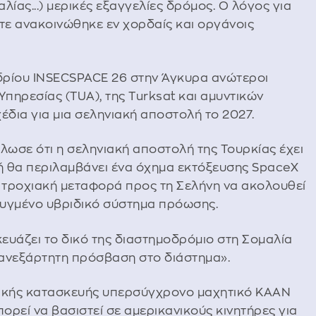
ίας...) μερικές εξαγγελίες δρόμος. Ο λόγος για
τε ανακοινώθηκε εν χορδαίς και οργάνοις
εδρίου INSECSPACE 26 στην Άγκυρα ανώτεροι
Υπηρεσίας (TUA), της Turksat και αμυντικών
δια για μια σεληνιακή αποστολή το 2027.
λωσε ότι η σεληνιακή αποστολή της Τουρκίας έχει
λή θα περιλαμβάνει ένα όχημα εκτόξευσης SpaceX
ην τροχιακή μεταφορά προς τη Σελήνη να ακολουθεί
τυγμένο υβριδικό σύστημα πρόωσης.
κευάζει το δικό της διαστημοδρόμιο στη Σομαλία
 ανεξάρτητη πρόσβαση στο διάστημα».
κικής κατασκευής υπερσύγχρονο μαχητικό KAAN
πορεί να βασιστεί σε αμερικανικούς κινητήρες για