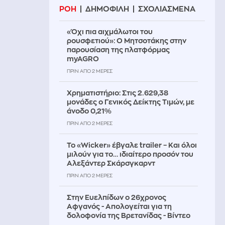
ΡΟΗ
ΔΗΜΟΦΙΛΗ
ΣΧΟΛΙΑΣΜΕΝΑ
«Όχι πια αιχμάλωτοι του
ρουσφετιού»: Ο Μητσοτάκης στην
παρουσίαση της πλατφόρμας
myAGRO
ΠΡΙΝ ΑΠΌ 2 ΜΈΡΕΣ
Χρηματιστήριο: Στις 2.629,38
μονάδες ο Γενικός Δείκτης Τιμών, με
άνοδο 0,21%
ΠΡΙΝ ΑΠΌ 2 ΜΈΡΕΣ
Το «Wicker» έβγαλε trailer – Και όλοι
μιλούν για το… ιδιαίτερο προσόν του
Αλεξάντερ Σκάρσγκαρντ
ΠΡΙΝ ΑΠΌ 2 ΜΈΡΕΣ
Στην Ευελπίδων ο 26χρονος
Αφγανός - Απολογείται για τη
δολοφονία της Βρετανίδας - Βίντεο