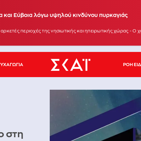
ία και Εύβοια λόγω υψηλού κινδύνου πυρκαγιάς
 αρκετές περιοχές της νησιωτικής και ηπειρωτικής χώρας - Ο
ΥΧΑΓΩΓΙΑ
ΡΟΗ ΕΙ
ο στη