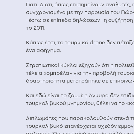
Γιατί; Διότι, όπως επισημαίνουν αναλυτές
συγχρονισμένα με την παρουσία του Γιώρ
-έστω σε επίπεδο δηλώσεων- η συζήτηση 
το 2011.
Κάπως έτσι, το τουρκικό drone δεν πέτα
ένα αφήγημα.
Στρατιωτικοί κύκλοι εξηγούν ότι η πολυ
τέλεια «ομπρέλα» για την προβολή τουρκι
δραστηριότητα μετατράπηκε σε επικοινων
Και εδώ είναι το ζουμί: η Άγκυρα δεν επι
τουρκολιβυκού μνημονίου, θέλει να το «κ
Διπλωμάτες που παρακολουθούν στενά την
τουρκολιβυκό επανέρχεται σχεδόν εμμονι
πολιτικής. Όχι ως παλιά ιστορία, αλλά ως