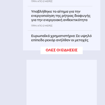
ΠΡΙΝ ΑΠΌ 2 ΜΈΡΕΣ
Υποβλήθηκε το αίτημα για την
ενεργοποίηση της ρήτρας διαφυγής
για την ενεργειακή ανθεκτικότητα
ΠΡΙΝ ΑΠΌ 2 ΜΈΡΕΣ
Ευρωπαϊκά χρηματιστήρια: Σε υψηλό
επίπεδο ρεκόρ ανήλθαν οι μετοχές
στο ξεκίνημα των συναλλαγών
ΟΛΕΣ ΟΙ ΕΙΔΗΣΕΙΣ
ΠΡΙΝ ΑΠΌ 2 ΜΈΡΕΣ
«Νόμοι της καρδιάς»: Η συνάντηση
Γιλντιρίμ και Μπορά αποκαλύπτει την
αλήθεια - Δείτε trailer
ΠΡΙΝ ΑΠΌ 2 ΜΈΡΕΣ
ΚΚΕ για την επέτειο της Χιροσίμα: Η
ανθρωπότητα βρίσκεται πιο κοντά σε
έναν νέο παγκόσμιο πόλεμο
ΠΡΙΝ ΑΠΌ 2 ΜΈΡΕΣ