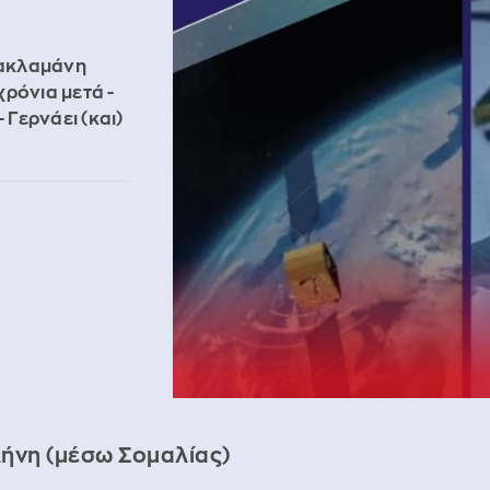
Κακλαμάνη
ρόνια μετά -
 Γερνάει (και)
λήνη (μέσω Σομαλίας)