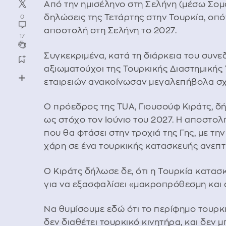
Από την ημισέληνο στη Σελήνη (μέσω Σομαλ
δηλώσεις της Τετάρτης στην Τουρκία, οπό
0
αποστολή στη Σελήνη το 2027.
17
Συγκεκριμένα, κατά τη διάρκεια του συν
αξιωματούχοι της Τουρκικής Διαστημικής 
εταιρειών ανακοίνωσαν μεγαλεπήβολα σχέ
Ο πρόεδρος της TUA, Γιουσούφ Κιράτς, δή
ως στόχο τον Ιούνιο του 2027. Η αποστο
που θα φτάσει στην τροχιά της Γης, με τ
χάρη σε ένα τουρκικής κατασκευής ανεπ
Ο Κιράτς δήλωσε δε, ότι η Τουρκία κατασ
για να εξασφαλίσει «μακροπρόθεσμη και
Να θυμίσουμε εδώ ότι το περίφημο τουρ
δεν διαθέτει τουρκικό κινητήρα, και δεν μ