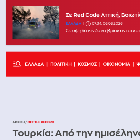
Σε Red Code Αττική, Βοιωτ
ΕΛΛΑΔΑ
07:34, 06.08.2026
Σε υψηλό κίνδυνο βρίσκονται και
ΕΛΛΑΔΑ
ΠΟΛΙΤΙΚΗ
ΚΟΣΜΟΣ
ΟΙΚΟΝΟΜΙΑ
Ψ
ΑΡΧΙΚΗ
/
OFF THE RECORD
Τουρκία: Από την ημισέλην