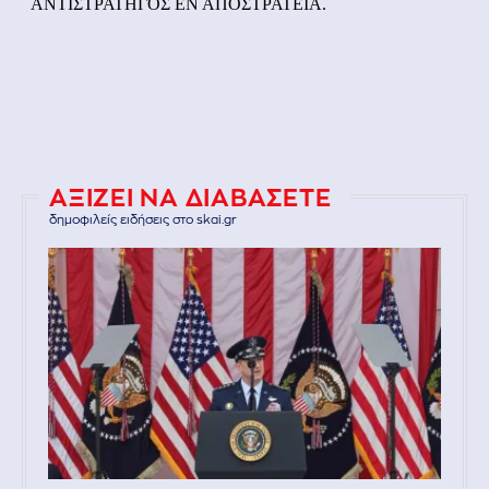
ΑΞΙΖΕΙ ΝΑ ΔΙΑΒΑΣΕΤΕ
δημοφιλείς ειδήσεις στο skai.gr