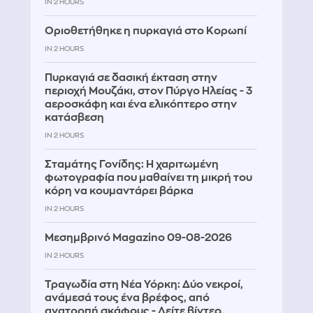
IN 2 HOURS
Οριοθετήθηκε η πυρκαγιά στο Κορωπί
IN 2 HOURS
Πυρκαγιά σε δασική έκταση στην
περιοχή Μουζάκι, στον Πύργο Ηλείας - 3
αεροσκάφη και ένα ελικόπτερο στην
κατάσβεση
IN 2 HOURS
Σταμάτης Γονίδης: Η χαριτωμένη
φωτογραφία που μαθαίνει τη μικρή του
κόρη να κουμαντάρει βάρκα
IN 2 HOURS
Μεσημβρινό Magazino 09-08-2026
IN 2 HOURS
Τραγωδία στη Νέα Υόρκη: Δύο νεκροί,
ανάμεσά τους ένα βρέφος, από
ανατροπή σκάφους - Δείτε βίντεο,