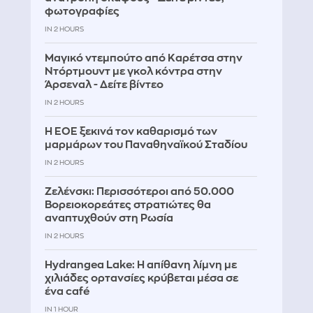
φωτογραφίες
IN 2 HOURS
Μαγικό ντεμπούτο από Καρέτσα στην
Ντόρτμουντ με γκολ κόντρα στην
Άρσεναλ - Δείτε βίντεο
IN 2 HOURS
Η ΕΟΕ ξεκινά τον καθαρισμό των
μαρμάρων του Παναθηναϊκού Σταδίου
IN 2 HOURS
Ζελένσκι: Περισσότεροι από 50.000
Βορειοκορεάτες στρατιώτες θα
αναπτυχθούν στη Ρωσία
IN 2 HOURS
Hydrangea Lake: Η απίθανη λίμνη με
χιλιάδες ορτανσίες κρύβεται μέσα σε
ένα café
IN 1 HOUR