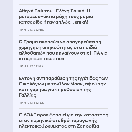
Αθηνά Ροδίτου - Ελένη Σακκά: Η
μεταμεσονύκτια μάχη τους με μια
κατσαρίδα ήταν απλώς... επική!
ΠΡΙΝ ΑΠΌ 3 ΏΡΕΣ
Ο Τραμπ σκοπεύει να απαγορεύσει τη
χορήγηση υπηκοότητας στα παιδιά
αλλοδαπών που πηγαίνουν στις ΗΠΑ για
«τουρισμό τοκετού»
ΠΡΙΝ ΑΠΌ 3 ΏΡΕΣ
Έντονη αντιπαράθεση της ηγέτιδας των
Οικολόγων με τον Ίλον Μασκ, αφού την
κατηγόρησε για «προδοσία» της
Γαλλίας
ΠΡΙΝ ΑΠΌ 3 ΏΡΕΣ
Ο ΔΟΑΕ προειδοποιεί για την κατάσταση
στον πυρηνικό σταθμό παραγωγής
ηλεκτρικού ρεύματος στη Ζαπορίζια