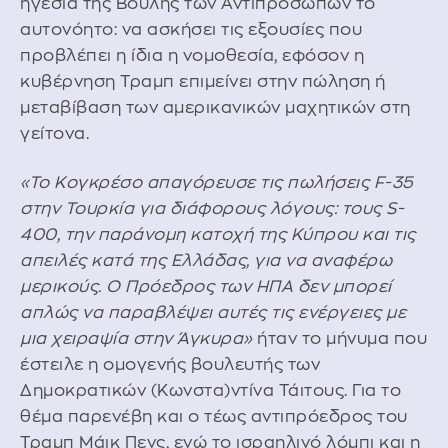
ηγεσία της Βουλής των Αντιπροσώπων το
αυτονόητο: να ασκήσει τις εξουσίες που
προβλέπει η ίδια η νομοθεσία, εφόσον η
κυβέρνηση Τραμπ επιμείνει στην πώληση ή
μεταβίβαση των αμερικανικών μαχητικών στη
γείτονα.
«Το Κογκρέσο απαγόρευσε τις πωλήσεις F-35
στην Τουρκία για διάφορους λόγους: τους S-
400, την παράνομη κατοχή της Κύπρου και τις
απειλές κατά της Ελλάδας, για να αναφέρω
μερικούς. Ο Πρόεδρος των ΗΠΑ δεν μπορεί
απλώς να παραβλέψει αυτές τις ενέργειες με
μια χειραψία στην Άγκυρα»
ήταν το μήνυμα που
έστειλε η ομογενής βουλευτής των
Δημοκρατικών (Κωνστα)ντίνα Τάιτους. Για το
θέμα παρενέβη και ο τέως αντιπρόεδρος του
Τραμπ Μάικ Πενς, ενώ το ισραηλινό λόμπι και η