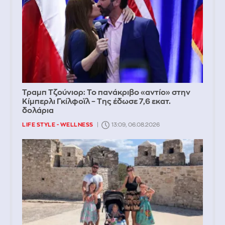
Τραμπ Τζούνιορ: Το πανάκριβο «αντίο» στην
Κίμπερλι Γκίλφοϊλ – Της έδωσε 7,6 εκατ.
δολάρια
LIFE STYLE - WELLNESS
13:09, 06.08.2026