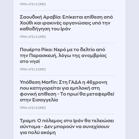
ΠΡΙΝ ΑΠΌ 2 ΏΡΕΣ
Σαουδική Αραβία: Επίκειται επίθεση από
Χούθι και ιρακινές οργανώσεις υπό την
καθοδήγηση του Ιράν
ΠΡΙΝ ΑΠΌ 2 ΏΡΕΣ
Πουέρτο Ρίκο: Νερό με το δελτίο από
την Παρασκευή, λόγω της ανομβρίας
στο νησί
ΠΡΙΝ ΑΠΌ 3 ΏΡΕΣ
Υπόθεση Marfin: Στη ΓΑΔΑ η 46χρονη
που κατηγορείται για εμπλοκή στη
φονική επίθεση - Το πρωί θα μεταφερθεί
στην Εισαγγελία
ΠΡΙΝ ΑΠΌ 3 ΏΡΕΣ
Τραμπ: Ο πόλεμος στο Ιράν θα τελειώσει
σύντομα - Δεν μπορούν να συνεχίσουν
για πολύ ακόμη