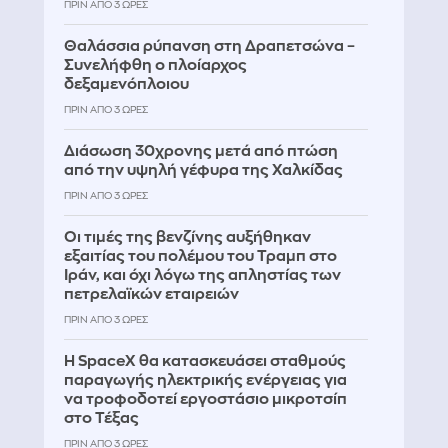
ΠΡΙΝ ΑΠΌ 3 ΏΡΕΣ
Θαλάσσια ρύπανση στη Δραπετσώνα –
Συνελήφθη ο πλοίαρχος
δεξαμενόπλοιου
ΠΡΙΝ ΑΠΌ 3 ΏΡΕΣ
Διάσωση 30χρονης μετά από πτώση
από την υψηλή γέφυρα της Χαλκίδας
ΠΡΙΝ ΑΠΌ 3 ΏΡΕΣ
Οι τιμές της βενζίνης αυξήθηκαν
εξαιτίας του πολέμου του Τραμπ στο
Ιράν, και όχι λόγω της απληστίας των
πετρελαϊκών εταιρειών
ΠΡΙΝ ΑΠΌ 3 ΏΡΕΣ
Η SpaceX θα κατασκευάσει σταθμούς
παραγωγής ηλεκτρικής ενέργειας για
να τροφοδοτεί εργοστάσιο μικροτσίπ
στο Τέξας
ΠΡΙΝ ΑΠΌ 3 ΏΡΕΣ