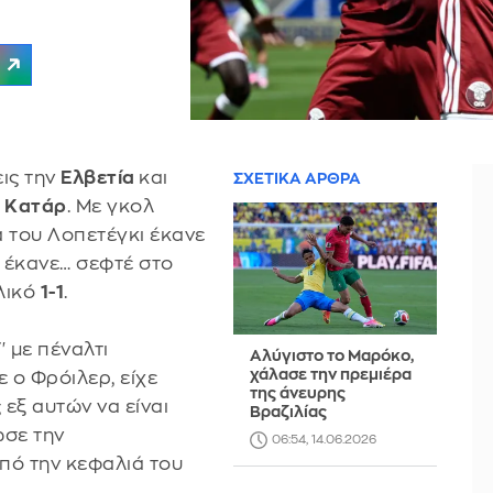
ις την
Ελβετία
και
ΣΧΕΤΙΚΑ ΑΡΘΡΑ
ο
Κατάρ
. Με γκολ
α του Λοπετέγκι έκανε
αι έκανε… σεφτέ στο
λικό
1-1
.
 με πέναλτι
Αλύγιστο το Μαρόκο,
χάλασε την πρεμιέρα
ε ο Φρόιλερ, είχε
της άνευρης
 εξ αυτών να είναι
Βραζιλίας
ωσε την
06:54, 14.06.2026
πό την κεφαλιά του