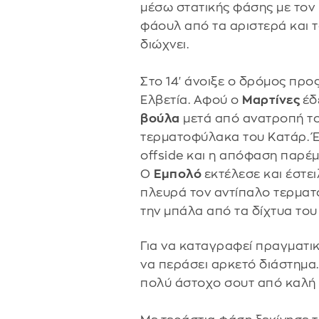
μέσω στατικής φάσης με τον
φάουλ από τα αριστερά και 
διώχνει.
Στο 14' άνοιξε ο δρόμος προς 
Ελβετία. Αφού ο
Μαρτίνες
έδ
βούλα
μετά από ανατροπή το
τερματοφύλακα του Κατάρ. Έ
offside και η απόφαση παρέμ
Ο
Εμπολό
εκτέλεσε και έστει
πλευρά τον αντίπαλο τερμα
την μπάλα από τα δίχτυα το
Για να καταγραφεί πραγματι
να περάσει αρκετό διάστημα. 
πολύ άστοχο σουτ από καλή 