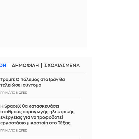
ΟΗ
ΔΗΜΟΦΙΛΗ
ΣΧΟΛΙΑΣΜΕΝΑ
Τραμπ: Ο πόλεμος στο Ιράν θα
τελειώσει σύντομα
ΠΡΙΝ ΑΠΌ 8 ΏΡΕΣ
Η SpaceX θα κατασκευάσει
σταθμούς παραγωγής ηλεκτρικής
ενέργειας για να τροφοδοτεί
εργοστάσιο μικροτσίπ στο Τέξας
ΠΡΙΝ ΑΠΌ 8 ΏΡΕΣ