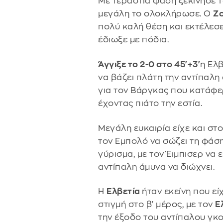
Με τεράστια φάση ξεκίνησε τ
μεγάλη το ολοκλήρωσε. Ο
Ζ
πολύ καλή θέση και εκτέλεσ
έδιωξε με πόδια.
Άγγιξε το 2-0 στο 45'+3'
η Ελβ
να βάζει πλάτη την αντίπαλη 
για τον Βάργκας που κατάφε
έχοντας πιάτο την εστία.
Μεγάλη ευκαιρία είχε και στ
τον Εμπολό να σώζει τη φάση
γύρισμα, με τον Έιμπισερ να ε
αντίπαλη άμυνα να διώχνει.
Η
Ελβετία
ήταν εκείνη που εί
στιγμή στο β' μέρος, με τον
Ε
την έξοδο του αντίπαλου γκο