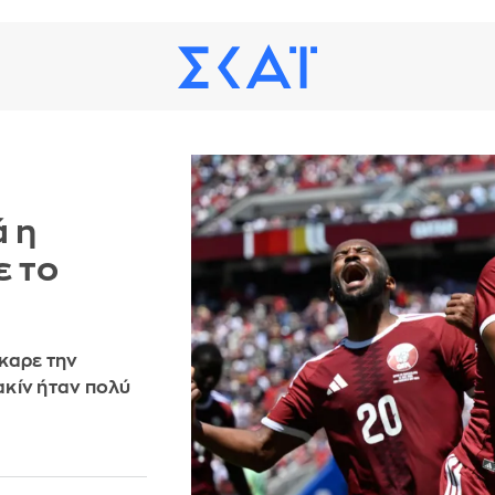
ά η
ε το
καρε την
ακίν ήταν πολύ