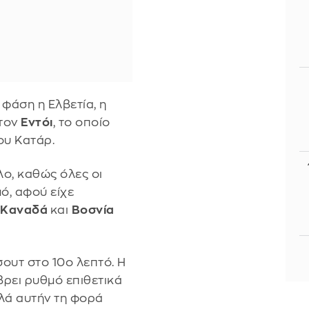
 φάση η Ελβετία, η
 τον
Εντόι
, το οποίο
ου Κατάρ.
ο, καθώς όλες οι
ό, αφού είχε
Καναδά
και
Βοσνία
σουτ στο 10ο λεπτό. Η
βρει ρυθμό επιθετικά
λλά αυτήν τη φορά