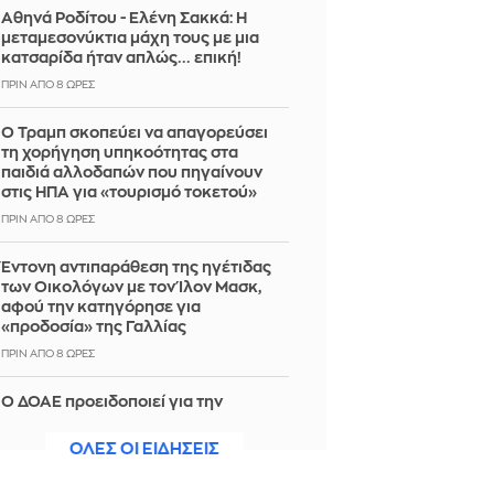
Αθηνά Ροδίτου - Ελένη Σακκά: Η
μεταμεσονύκτια μάχη τους με μια
κατσαρίδα ήταν απλώς... επική!
ΠΡΙΝ ΑΠΌ 8 ΏΡΕΣ
Ο Τραμπ σκοπεύει να απαγορεύσει
τη χορήγηση υπηκοότητας στα
παιδιά αλλοδαπών που πηγαίνουν
στις ΗΠΑ για «τουρισμό τοκετού»
ΠΡΙΝ ΑΠΌ 8 ΏΡΕΣ
Έντονη αντιπαράθεση της ηγέτιδας
των Οικολόγων με τον Ίλον Μασκ,
αφού την κατηγόρησε για
«προδοσία» της Γαλλίας
ΠΡΙΝ ΑΠΌ 8 ΏΡΕΣ
Ο ΔΟΑΕ προειδοποιεί για την
κατάσταση στον πυρηνικό σταθμό
παραγωγής ηλεκτρικού ρεύματος
ΟΛΕΣ ΟΙ ΕΙΔΗΣΕΙΣ
στη Ζαπορίζια
ΠΡΙΝ ΑΠΌ 8 ΏΡΕΣ