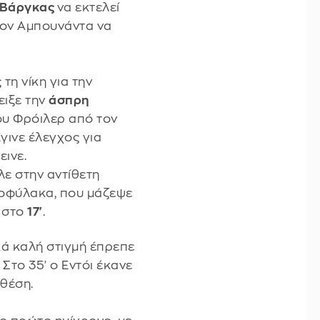
Βάργκας
να εκτελεί
τον Αμπουνάντα να
τη νίκη για την
ειξε την
άσπρη
υ Φρόιλερ από τον
γινε έλεγχος για
εινε.
λε στην αντίθετη
τοφύλακα, που μάζεψε
υ στο
17'
.
κά καλή στιγμή έπρεπε
Στο 35' ο Εντόι έκανε
θέση.