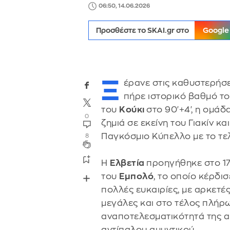
06:50, 14.06.2026
Προσθέστε το SKAI.gr στο
Google
Ξ
έρανε στις καθυστερήσε
πήρε ιστορικό βαθμό τ
του
Κούκι
στο 90'+4', η ομάδ
0
ζημιά σε εκείνη του Γιακίν κ
Παγκόσμιο Κύπελλο με το τε
8
Η
Ελβετία
προηγήθηκε στο 17'
του
Εμπολό
, το οποίο κέρδισ
πολλές ευκαιρίες, με αρκετές
μεγάλες και στο τέλος πλήρ
αναποτελεσματικότητά της α
αντίπαλου αμυντικού.