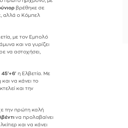
ο πρώτο ημίχρονο, με
ούνιορ
βρέθηκε σε
ε, αλλά ο Κόμπελ
ετία, με τον Εμπολό
άμυνα και να γυρίζει
ρε να αστοχήσει,
ο
45'+6'
η Ελβετία. Με
 και να κάνει το
κτελεί και την
χε την πρώτη καλή
λβέντι
να προλαβαίνει
λκίπερ και να κάνει