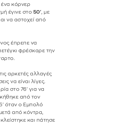
 ένα κόρνερ
μή έγινε στο
50'
, με
και να αστοχεί από
νος έπρεπε να
οπετέγκι φρέσκαρε την
ταρτο.
 τις αρκετές αλλαγές
εις να είναι λίγες.
ρία στο 76' για να
νικήθηκε από τον
5' όταν ο Εμπολό
μετά από κόντρα,
κλείστηκε και πάτησε