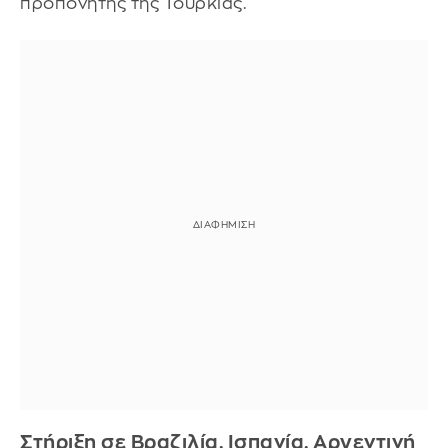
προπονητής της Τουρκίας.
Στήριξη σε Βραζιλία, Ισπανία, Αργεντινή