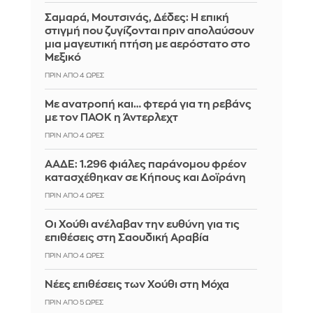
Σαμαρά, Μουτσινάς, Δέδες: Η επική
στιγμή που ζυγίζονται πριν απολαύσουν
μια μαγευτική πτήση με αερόστατο στο
Μεξικό
ΠΡΙΝ ΑΠΌ 4 ΏΡΕΣ
Με ανατροπή και… φτερά για τη ρεβάνς
με τον ΠΑΟΚ η Άντερλεχτ
ΠΡΙΝ ΑΠΌ 4 ΏΡΕΣ
ΑΑΔΕ: 1.296 φιάλες παράνομου φρέον
κατασχέθηκαν σε Κήπους και Δοϊράνη
ΠΡΙΝ ΑΠΌ 4 ΏΡΕΣ
Οι Χούθι ανέλαβαν την ευθύνη για τις
επιθέσεις στη Σαουδική Αραβία
ΠΡΙΝ ΑΠΌ 4 ΏΡΕΣ
Νέες επιθέσεις των Χούθι στη Μόχα
ΠΡΙΝ ΑΠΌ 5 ΏΡΕΣ