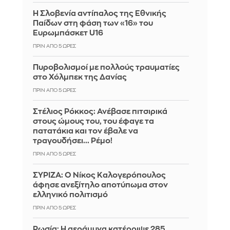
Η Σλοβενία αντίπαλος της Εθνικής
Παίδων στη φάση των «16» του
Ευρωμπάσκετ U16
ΠΡΙΝ ΑΠΌ 5 ΏΡΕΣ
Πυροβολισμοί με πολλούς τραυματίες
στο Χόλμπεκ της Δανίας
ΠΡΙΝ ΑΠΌ 5 ΏΡΕΣ
Στέλιος Ρόκκος: Ανέβασε πιτσιρικά
στους ώμους του, του έφαγε τα
πατατάκια και τον έβαλε να
τραγουδήσει... Ρέμο!
ΠΡΙΝ ΑΠΌ 5 ΏΡΕΣ
ΣΥΡΙΖΑ: Ο Νίκος Καλογερόπουλος
άφησε ανεξίτηλο αποτύπωμα στον
ελληνικό πολιτισμό
ΠΡΙΝ ΑΠΌ 5 ΏΡΕΣ
Ρωσία: Η αεράμυνα κατέρριψε 285