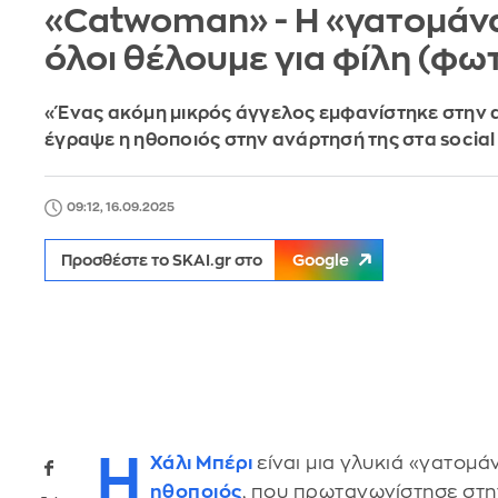
«Catwoman» - Η «γατομάν
όλοι θέλουμε για φίλη (φω
«Ένας ακόμη μικρός άγγελος εμφανίστηκε στην 
έγραψε η ηθοποιός στην ανάρτησή της στα socia
09:12, 16.09.2025
Προσθέστε το SKAI.gr στο
Google
Η
Χάλι Μπέρι
είναι μια γλυκιά «γατομάν
ηθοποιός
, που πρωταγωνίστησε στη