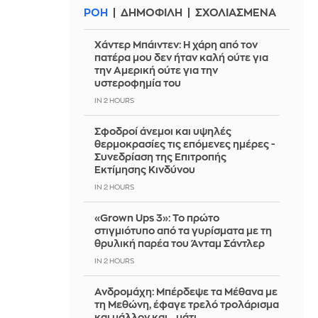
ΡΟΗ
ΔΗΜΟΦΙΛΗ
ΣΧΟΛΙΑΣΜΕΝΑ
Χάντερ Μπάιντεν: Η χάρη από τον
πατέρα μου δεν ήταν καλή ούτε για
την Αμερική ούτε για την
υστεροφημία του
IN 2 HOURS
Σφοδροί άνεμοι και υψηλές
θερμοκρασίες τις επόμενες ημέρες -
Συνεδρίαση της Επιτροπής
Εκτίμησης Κινδύνου
IN 2 HOURS
«Grown Ups 3»: Το πρώτο
στιγμιότυπο από τα γυρίσματα με τη
θρυλική παρέα του Άνταμ Σάντλερ
IN 2 HOURS
Ανδρομάχη: Μπέρδεψε τα Μέθανα με
τη Μεθώνη, έφαγε τρελό τρολάρισμα
και μάλλον και...μάτι...