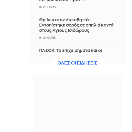
IN 2 HOURS
Θρίλερ στον Λυκαβηττό:
Εντοπίστηκε σορός σε σπηλιά κοντά
στους Αγίους Ισιδώρους
IN 2 HOURS
ΠΑΣΟΚ: Τα επιχειρήματα και οι
πίνακες του κ. Σκέρτσου διαρκούν
μέχρι τα επόμενα που αναιρούν τα
ΟΛΕΣ ΟΙ ΕΙΔΗΣΕΙΣ
προηγούμενα
IN 2 HOURS
Σε χρήση ναρκωτικών αποδίδεται ο
θάνατος του ΝΒΑερ Μπράντον
Κλαρκ
IN 2 HOURS
Θεσσαλονίκη: Κατήγγειλε τροχαίο
και καταδίωξη αλλά συνελήφθη για
κλεμμένο όχημα