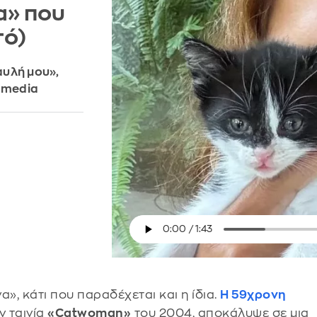
α» που
τό)
αυλή μου»,
l media
α», κάτι που παραδέχεται και η ίδια.
Η 59χρονη
ν ταινία
«Catwoman»
του 2004, αποκάλυψε σε μια