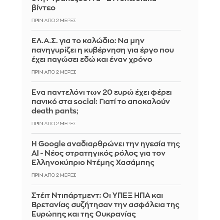
βίντεο
ΠΡΙΝ ΑΠΌ 2 ΜΈΡΕΣ
ΕΛ.Α.Σ. για το καλώδιο: Να μην
πανηγυρίζει η κυβέρνηση για έργο που
έχει παγώσει εδώ και έναν χρόνο
ΠΡΙΝ ΑΠΌ 2 ΜΈΡΕΣ
Ένα παντελόνι των 20 ευρώ έχει φέρει
πανικό στα social: Γιατί το αποκαλούν
death pants;
ΠΡΙΝ ΑΠΌ 2 ΜΈΡΕΣ
Η Google αναδιαρθρώνει την ηγεσία της
AI - Νέος στρατηγικός ρόλος για τον
Ελληνοκύπριο Ντέμης Χασάμπης
ΠΡΙΝ ΑΠΌ 2 ΜΈΡΕΣ
Στέιτ Ντιπάρτμεντ: Οι ΥΠΕΞ ΗΠΑ και
Βρετανίας συζήτησαν την ασφάλεια της
Ευρώπης και της Ουκρανίας