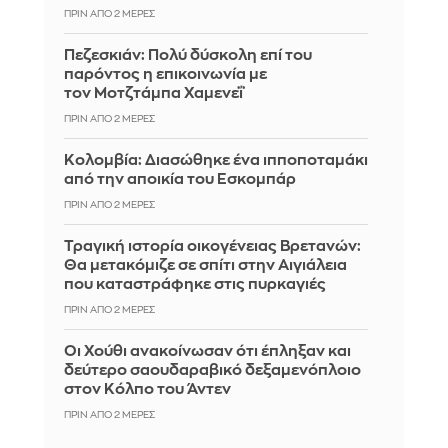
ΠΡΙΝ ΑΠΌ 2 ΜΈΡΕΣ
Πεζεσκιάν: Πολύ δύσκολη επί του
παρόντος η επικοινωνία με
τον Μοτζτάμπα Χαμενεΐ
ΠΡΙΝ ΑΠΌ 2 ΜΈΡΕΣ
Κολομβία: Διασώθηκε ένα ιπποποταμάκι
από την αποικία του Εσκομπάρ
ΠΡΙΝ ΑΠΌ 2 ΜΈΡΕΣ
Τραγική ιστορία οικογένειας Βρετανών:
Θα μετακόμιζε σε σπίτι στην Αιγιάλεια
που καταστράφηκε στις πυρκαγιές
ΠΡΙΝ ΑΠΌ 2 ΜΈΡΕΣ
Οι Χούθι ανακοίνωσαν ότι έπληξαν και
δεύτερο σαουδαραβικό δεξαμενόπλοιο
στον Κόλπο του Άντεν
ΠΡΙΝ ΑΠΌ 2 ΜΈΡΕΣ