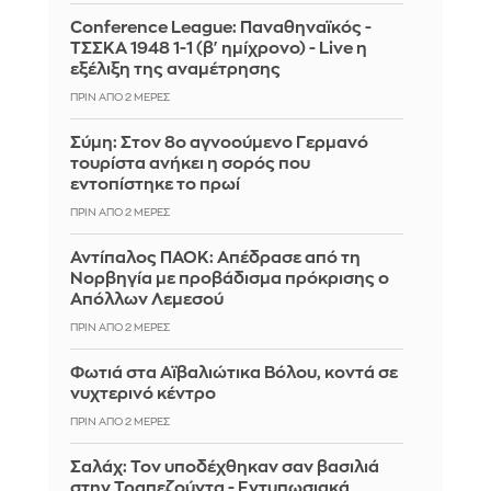
Conference League: Παναθηναϊκός -
ΤΣΣΚΑ 1948 1-1 (β' ημίχρονο) - Live η
εξέλιξη της αναμέτρησης
ΠΡΙΝ ΑΠΌ 2 ΜΈΡΕΣ
Σύμη: Στον 8ο αγνοούμενο Γερμανό
τουρίστα ανήκει η σορός που
εντοπίστηκε το πρωί
ΠΡΙΝ ΑΠΌ 2 ΜΈΡΕΣ
Αντίπαλος ΠΑΟΚ: Απέδρασε από τη
Νορβηγία με προβάδισμα πρόκρισης ο
Απόλλων Λεμεσού
ΠΡΙΝ ΑΠΌ 2 ΜΈΡΕΣ
Φωτιά στα Αϊβαλιώτικα Βόλου, κοντά σε
νυχτερινό κέντρο
ΠΡΙΝ ΑΠΌ 2 ΜΈΡΕΣ
Σαλάχ: Τον υποδέχθηκαν σαν βασιλιά
στην Τραπεζούντα - Εντυπωσιακά