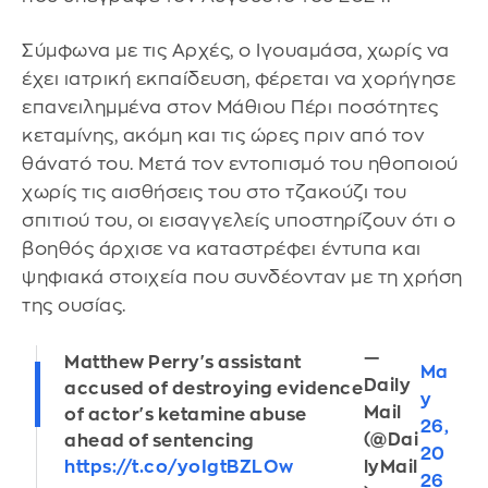
Σύμφωνα με τις Αρχές, ο Ιγουαμάσα, χωρίς να
έχει ιατρική εκπαίδευση, φέρεται να χορήγησε
επανειλημμένα στον Μάθιου Πέρι ποσότητες
κεταμίνης, ακόμη και τις ώρες πριν από τον
θάνατό του. Μετά τον εντοπισμό του ηθοποιού
χωρίς τις αισθήσεις του στο τζακούζι του
σπιτιού του, οι εισαγγελείς υποστηρίζουν ότι ο
βοηθός άρχισε να καταστρέφει έντυπα και
ψηφιακά στοιχεία που συνδέονταν με τη χρήση
της ουσίας.
—
Matthew Perry's assistant
Ma
Daily
accused of destroying evidence
y
Mail
of actor's ketamine abuse
26,
(@Dai
ahead of sentencing
20
https://t.co/yoIgtBZLOw
lyMail
26