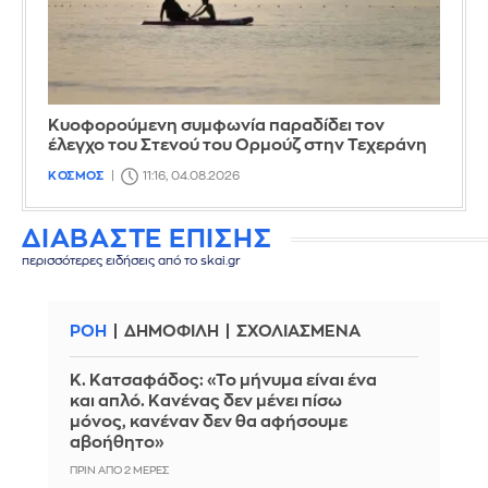
Κυοφορούμενη συμφωνία παραδίδει τον
έλεγχο του Στενού του Ορμούζ στην Τεχεράνη
ΚΟΣΜΟΣ
11:16, 04.08.2026
ΔΙΑΒΑΣΤΕ ΕΠΙΣΗΣ
περισσότερες ειδήσεις από το skai.gr
ΡΟΗ
ΔΗΜΟΦΙΛΗ
ΣΧΟΛΙΑΣΜΕΝΑ
Κ. Κατσαφάδος: «Το μήνυμα είναι ένα
και απλό. Κανένας δεν μένει πίσω
μόνος, κανέναν δεν θα αφήσουμε
αβοήθητο»
ΠΡΙΝ ΑΠΌ 2 ΜΈΡΕΣ