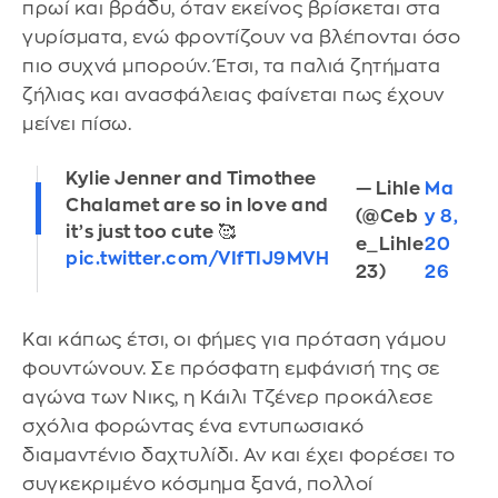
πρωί και βράδυ, όταν εκείνος βρίσκεται στα
γυρίσματα, ενώ φροντίζουν να βλέπονται όσο
πιο συχνά μπορούν. Έτσι, τα παλιά ζητήματα
ζήλιας και ανασφάλειας φαίνεται πως έχουν
μείνει πίσω.
Kylie Jenner and Timothee
— Lihle
Ma
Chalamet are so in love and
(@Ceb
y 8,
it’s just too cute 🥰
e_Lihle
20
pic.twitter.com/VIfTIJ9MVH
23)
26
Και κάπως έτσι, οι φήμες για πρόταση γάμου
φουντώνουν. Σε πρόσφατη εμφάνισή της σε
αγώνα των Νικς, η Κάιλι Τζένερ προκάλεσε
σχόλια φορώντας ένα εντυπωσιακό
διαμαντένιο δαχτυλίδι. Αν και έχει φορέσει το
συγκεκριμένο κόσμημα ξανά, πολλοί