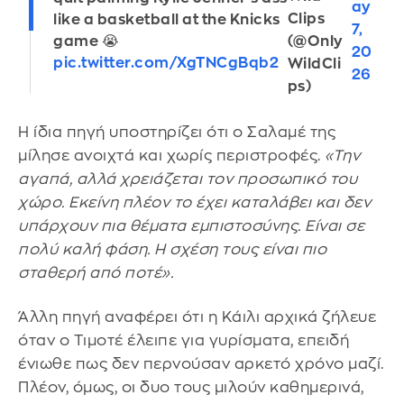
ay
Clips
like a basketball at the Knicks
7,
(@Only
game 😭
20
pic.twitter.com/XgTNCgBqb2
WildCli
26
ps)
Η ίδια πηγή υποστηρίζει ότι ο Σαλαμέ της
μίλησε ανοιχτά και χωρίς περιστροφές.
«Την
αγαπά, αλλά χρειάζεται τον προσωπικό του
χώρο. Εκείνη πλέον το έχει καταλάβει και δεν
υπάρχουν πια θέματα εμπιστοσύνης. Είναι σε
πολύ καλή φάση. Η σχέση τους είναι πιο
σταθερή από ποτέ».
Άλλη πηγή αναφέρει ότι η Κάιλι αρχικά ζήλευε
όταν ο Τιμοτέ έλειπε για γυρίσματα, επειδή
ένιωθε πως δεν περνούσαν αρκετό χρόνο μαζί.
Πλέον, όμως, οι δυο τους μιλούν καθημερινά,