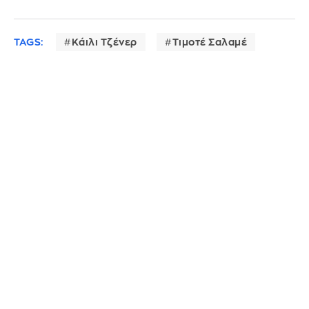
TAGS:
Κάιλι Τζένερ
Τιμοτέ Σαλαμέ