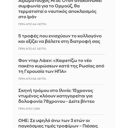
Αξιωματούχος ΗΠΑ: Όταν ανακοινωθεί
συμφωνία για το Ορμούζ, θα
τερματιστεί ο ναυτικός αποκλεισμός
στο Ιράν
ΠΡΙΝ ΑΠΌ 44 ΛΕΠΤΆ
5 τροφές που ενισχύουν το κολλαγόνο
και αξίζει να βάλετε στη διατροφή σας
ΠΡΙΝ ΑΠΌ 47 ΛΕΠΤΆ
Φον ντερ Λάιεν: «Χαιρετίζω το νέο
πακέτο κυρώσεων κατά της Ρωσίας από
τη Γερουσία των ΗΠΑ»
ΠΡΙΝ ΑΠΌ 54 ΛΕΠΤΆ
Σκηνή τρόμου στο Ιλινόι: 15χρονος
ντυμένος κλόουν κατηγορείται για
δολοφονία 78χρονου - Δείτε βίντεο
ΠΡΙΝ ΑΠΌ 1 ΏΡΑ
ΟΗΕ: Σε υψηλό άνω των 3 ετών οι
παγκόσμιες τιμές τροφίμων – Πιέσεις