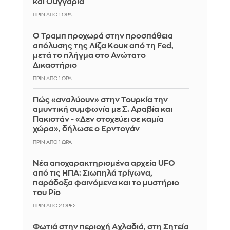
και Ουγγαρία
ΠΡΙΝ ΑΠΌ 1 ΏΡΑ
Ο Τραμπ προχωρά στην προσπάθεια
απόλυσης της Λίζα Κουκ από τη Fed,
μετά το πλήγμα στο Ανώτατο
Δικαστήριο
ΠΡΙΝ ΑΠΌ 1 ΏΡΑ
Πώς «αναλύουν» στην Τουρκία την
αμυντική συμφωνία με Σ. Αραβία και
Πακιστάν - «Δεν στοχεύει σε καμία
χώρα», δήλωσε ο Ερντογάν
ΠΡΙΝ ΑΠΌ 1 ΏΡΑ
Νέα αποχαρακτηρισμένα αρχεία UFO
από τις ΗΠΑ: Σιωπηλά τρίγωνα,
παράδοξα φαινόμενα και το μυστήριο
του Ρίο
ΠΡΙΝ ΑΠΌ 2 ΏΡΕΣ
Φωτιά στην περιοχή Αχλαδιά, στη Σητεία