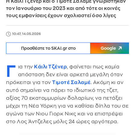
Η Κάιλι Τζένερ και ο Τιμοτέ Σαλαμέ γνωρίστηκαν
τον Ιανουάριο του 2023 και από τότε οι κοινές
τους εμφανίσεις έχουν σχολιαστεί όσο λίγες
10:47, 14.05.2026
Προσθέστε το SKAI.gr στο
Google
Γ
ια την
Κάιλι Τζένερ
, φαίνεται πως καμία
απόσταση δεν είναι αρκετά μεγάλη όταν
πρόκειται για τον
Τιμοτέ Σαλαμέ
. Ακόμη κι αν
αυτό σημαίνει να πάρει το ιδιωτικό της τζετ,
αξίας 70 εκατομμυρίων δολαρίων, να πετάξει
μέχρι τη Νέα Υόρκη για να καθίσει δίπλα του σε
αγώνα των Νιου Γιορκ Νικς και να επιστρέψει
στο Λος Άντζελες μόλις 24 ώρες αργότερα.