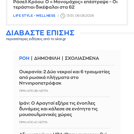
Ράσελ Κρόου: Ο «Μονομάχος» επέστρεψε – Οι
τεράστιοι δικέφαλοι στα 62
LIFE STYLE - WELLNESS
13:51, 06.08.2026
ΔΙΑΒΑΣΤΕ ΕΠΙΣΗΣ
περισσότερες ειδήσεις από το skai.gr
ΡΟΗ
ΔΗΜΟΦΙΛΗ
ΣΧΟΛΙΑΣΜΕΝΑ
Ουκρανία: 2 Δύο νεκροί και 6 τραυματίες
από ρωσικά πλήγματα στο
Ντνιπροπετρόφσκ
ΠΡΙΝ ΑΠΌ 36 ΛΕΠΤΆ
Ιράν: Ο Αραγτσί εξήρε τις ένοπλες
δυνάμεις και κάλεσε σε ενότητα τις
μουσουλμανικές χώρες
ΠΡΙΝ ΑΠΌ 41 ΛΕΠΤΆ