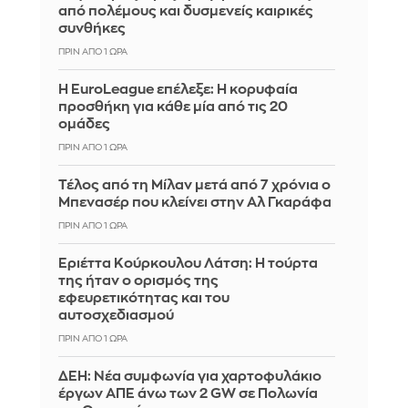
από πολέμους και δυσμενείς καιρικές
συνθήκες
ΠΡΙΝ ΑΠΌ 1 ΏΡΑ
Η EuroLeague επέλεξε: Η κορυφαία
προσθήκη για κάθε μία από τις 20
ομάδες
ΠΡΙΝ ΑΠΌ 1 ΏΡΑ
Τέλος από τη Μίλαν μετά από 7 χρόνια ο
Μπενασέρ που κλείνει στην Αλ Γκαράφα
ΠΡΙΝ ΑΠΌ 1 ΏΡΑ
Εριέττα Κούρκουλου Λάτση: Η τούρτα
της ήταν ο ορισμός της
εφευρετικότητας και του
αυτοσχεδιασμού
ΠΡΙΝ ΑΠΌ 1 ΏΡΑ
ΔΕΗ: Νέα συμφωνία για χαρτοφυλάκιο
έργων ΑΠΕ άνω των 2 GW σε Πολωνία