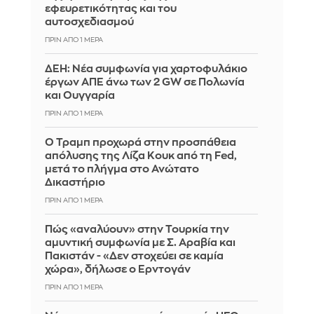
εφευρετικότητας και του
αυτοσχεδιασμού
ΠΡΙΝ ΑΠΌ 1 ΜΈΡΑ
ΔΕΗ: Νέα συμφωνία για χαρτοφυλάκιο
έργων ΑΠΕ άνω των 2 GW σε Πολωνία
και Ουγγαρία
ΠΡΙΝ ΑΠΌ 1 ΜΈΡΑ
Ο Τραμπ προχωρά στην προσπάθεια
απόλυσης της Λίζα Κουκ από τη Fed,
μετά το πλήγμα στο Ανώτατο
Δικαστήριο
ΠΡΙΝ ΑΠΌ 1 ΜΈΡΑ
Πώς «αναλύουν» στην Τουρκία την
αμυντική συμφωνία με Σ. Αραβία και
Πακιστάν - «Δεν στοχεύει σε καμία
χώρα», δήλωσε ο Ερντογάν
ΠΡΙΝ ΑΠΌ 1 ΜΈΡΑ