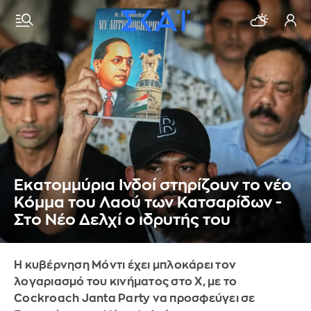
Εκατομμύρια Ινδοί στηρίζουν το νέο
Κόμμα του Λαού των Κατσαρίδων -
Στο Νέο Δελχί ο ιδρυτής του
Η κυβέρνηση Μόντι έχει μπλοκάρει τον
λογαριασμό του κινήματος στο Χ, με το
Cockroach Janta Party να προσφεύγει σε