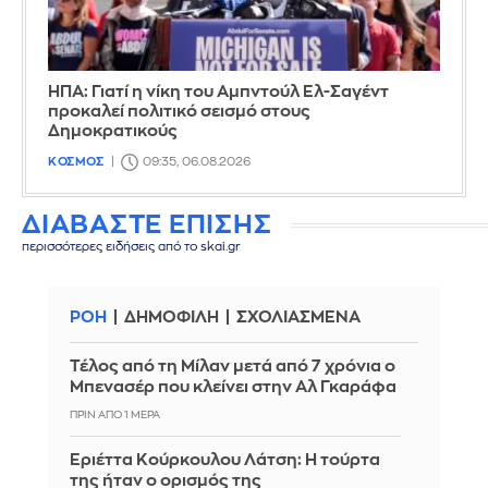
ΗΠΑ: Γιατί η νίκη του Αμπντούλ Ελ-Σαγέντ
προκαλεί πολιτικό σεισμό στους
Δημοκρατικούς
ΚΟΣΜΟΣ
09:35, 06.08.2026
ΔΙΑΒΑΣΤΕ ΕΠΙΣΗΣ
περισσότερες ειδήσεις από το skai.gr
ΡΟΗ
ΔΗΜΟΦΙΛΗ
ΣΧΟΛΙΑΣΜΕΝΑ
Τέλος από τη Μίλαν μετά από 7 χρόνια ο
Μπενασέρ που κλείνει στην Αλ Γκαράφα
ΠΡΙΝ ΑΠΌ 1 ΜΈΡΑ
Εριέττα Κούρκουλου Λάτση: Η τούρτα
της ήταν ο ορισμός της