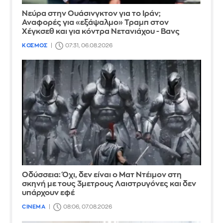
Νεύρα στην Ουάσινγκτον για το Ιράν;
Αναφορές για «εξάψαλμο» Τραμπ στον
Χέγκσεθ και για κόντρα Νετανιάχου - Βανς
ΚΟΣΜΟΣ
07:31, 06.08.2026
Οδύσσεια: Όχι, δεν είναι ο Ματ Ντέιμον στη
σκηνή με τους 3μετρους Λαιστρυγόνες και δεν
υπάρχουν εφέ
CINEMA
08:06, 07.08.2026