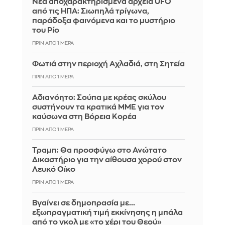
Νέα αποχαρακτηρισμένα αρχεία UFO
από τις ΗΠΑ: Σιωπηλά τρίγωνα,
παράδοξα φαινόμενα και το μυστήριο
του Ρίο
ΠΡΙΝ ΑΠΌ 1 ΜΈΡΑ
Φωτιά στην περιοχή Αχλαδιά, στη Σητεία
ΠΡΙΝ ΑΠΌ 1 ΜΈΡΑ
Αδιανόητο: Σούπα με κρέας σκύλου
συστήνουν τα κρατικά ΜΜΕ για τον
καύσωνα στη Βόρεια Κορέα
ΠΡΙΝ ΑΠΌ 1 ΜΈΡΑ
Τραμπ: Θα προσφύγω στο Ανώτατο
Δικαστήριο για την αίθουσα χορού στον
Λευκό Οίκο
ΠΡΙΝ ΑΠΌ 1 ΜΈΡΑ
Βγαίνει σε δημοπρασία με...
εξωπραγματική τιμή εκκίνησης η μπάλα
από το γκολ με «το χέρι του Θεού»