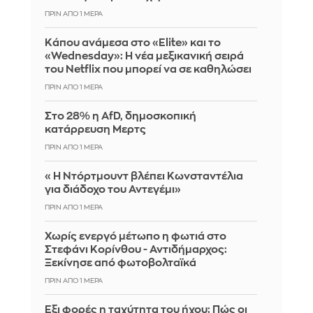
ΠΡΙΝ ΑΠΌ 1 ΜΈΡΑ
Κάπου ανάμεσα στο «Elite» και το
«Wednesday»: Η νέα μεξικανική σειρά
του Netflix που μπορεί να σε καθηλώσει
ΠΡΙΝ ΑΠΌ 1 ΜΈΡΑ
Στο 28% η AfD, δημοσκοπική
κατάρρευση Μερτς
ΠΡΙΝ ΑΠΌ 1 ΜΈΡΑ
«Η Ντόρτμουντ βλέπει Κωνσταντέλια
για διάδοχο του Αντεγέμι»
ΠΡΙΝ ΑΠΌ 1 ΜΈΡΑ
Χωρίς ενεργό μέτωπο η φωτιά στο
Στεφάνι Κορίνθου - Αντιδήμαρχος:
Ξεκίνησε από φωτοβολταϊκά
ΠΡΙΝ ΑΠΌ 1 ΜΈΡΑ
Έξι φορές η ταχύτητα του ήχου: Πώς οι