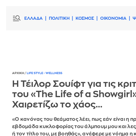
ΕΛΛΑΔΑ
ΠΟΛΙΤΙΚΗ
ΚΟΣΜΟΣ
ΟΙΚΟΝΟΜΙΑ
Ψ
ΑΡΧΙΚΗ
/
LIFE STYLE - WELLNESS
Η Τέιλορ Σουίφτ για τις κρι
του «The Life of a Showgirl»
Χαιρετίζω το χάος…
«Ο κανόνας του θεάματος λέει, πως εάν είναι η π
εβδομάδα κυκλοφορίας του άλμπουμ μου και λες
ή τον τίτλο του, με βοηθάς», ανέφερε με νόημα η 