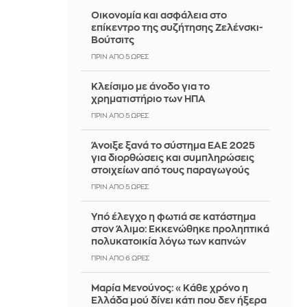
Οικονομία και ασφάλεια στο
επίκεντρο της συζήτησης Ζελένσκι-
Βούτσιτς
ΠΡΙΝ ΑΠΌ 5 ΏΡΕΣ
Κλείσιμο με άνοδο για το
χρηματιστήριο των ΗΠΑ
ΠΡΙΝ ΑΠΌ 5 ΏΡΕΣ
Άνοιξε ξανά το σύστημα ΕΑΕ 2025
για διορθώσεις και συμπληρώσεις
στοιχείων από τους παραγωγούς
ΠΡΙΝ ΑΠΌ 5 ΏΡΕΣ
Yπό έλεγχο η φωτιά σε κατάστημα
στον Άλιμο: Εκκενώθηκε προληπτικά
πολυκατοικία λόγω των καπνών
ΠΡΙΝ ΑΠΌ 6 ΏΡΕΣ
Μαρία Μενούνος: «Κάθε χρόνο η
Ελλάδα μού δίνει κάτι που δεν ήξερα