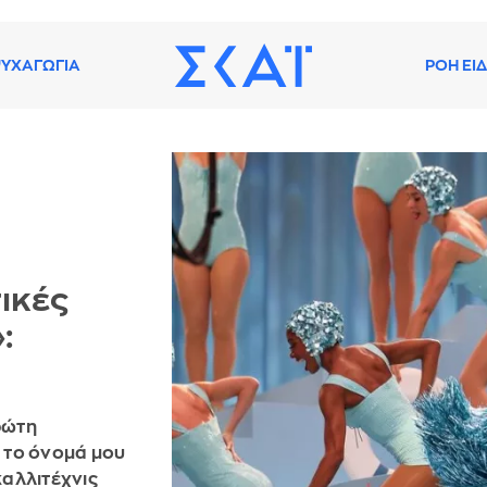
ΥΧΑΓΩΓΙΑ
ΡΟΗ ΕΙ
τικές
:
ρώτη
 το όνομά μου
καλλιτέχνις