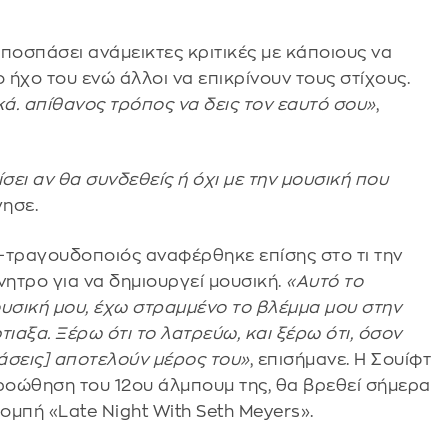
αποσπάσει ανάμεικτες κριτικές με κάποιους να
ήχο του ενώ άλλοι να επικρίνουν τους στίχους.
κά. απίθανος τρόπος να δεις τον εαυτό σου»
,
ει αν θα συνδεθείς ή όχι με την μουσική που
γησε.
τραγουδοποιός αναφέρθηκε επίσης στο τι την
νητρο για να δημιουργεί μουσική.
«Αυτό το
μουσική μου, έχω στραμμένο το βλέμμα μου στην
αξα. Ξέρω ότι το λατρεύω, και ξέρω ότι, όσον
ράσεις] αποτελούν μέρος του»
, επισήμανε. Η Σουίφτ
 προώθηση του 12ου άλμπουμ της, θα βρεθεί σήμερα
μπή «Late Night With Seth Meyers».