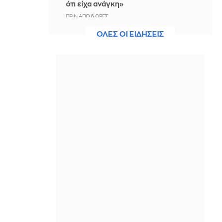
ότι είχα ανάγκη»
ΠΡΙΝ ΑΠΌ 6 ΏΡΕΣ
ΟΛΕΣ ΟΙ ΕΙΔΗΣΕΙΣ
Η ξηρασία απειλεί την
ηλεκτροδότηση της Ευρώπης
ΠΡΙΝ ΑΠΌ 6 ΏΡΕΣ
Βραδινό Magazino 07-08-2026
ΠΡΙΝ ΑΠΌ 6 ΏΡΕΣ
Μαρίνα Βερνίκου: Έπιασε
λαγοκέφαλο κι έχει κάτι να σου πει
για αυτό
ΠΡΙΝ ΑΠΌ 7 ΏΡΕΣ
Η Ισπανία ξεκινά ελέγχους στους
ταξιδιώτες από Ιταλία - Από τα
μεσάνυχτα του Σαββάτου έως τις 7
Σεπτεμβρίου
ΠΡΙΝ ΑΠΌ 7 ΏΡΕΣ