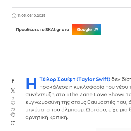
11:05, 08.10.2025
Προσθέστε το SKAI.gr στο
Google
Η
Τέιλορ Σουίφτ (Taylor Swift)
δεν δίσ
προκάλεσε η κυκλοφορία του νέου 
συνέντευξη στο «The Zane Lowe Show» το
0
ευγνωμοσύνη της στους θαυμαστές που, ό
μηνύματα του άλμπουμ. Ωστόσο, είχε μια
73
αρνητική κριτική.