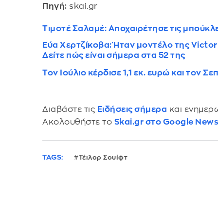
Πηγή:
skai.gr
Τιμοτέ Σαλαμέ: Αποχαιρέτησε τις μπούκλες
Εύα Χερτζίκοβα: Ήταν μοντέλο της Victori
Δείτε πώς είναι σήμερα στα 52 της
Τον Ιούλιο κέρδισε 1,1 εκ. ευρώ και τον 
Διαβάστε τις
Ειδήσεις σήμερα
και ενημερω
Ακολουθήστε το
Skai.gr στο Google New
TAGS:
Τέιλορ Σουίφτ