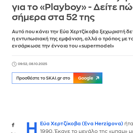
για το «Playboy» - Δείτε πώ
σήμερα στα 52 της
Αυτό που κάνει την Εύα Χερτζίκοβα ξεχωριστή δε
η εντυπωσιακή της εμφάνιση, αλλά ο τρόπος με τ
ενσάρκωσε την έννοια του «supermodel»
09:52, 08.10.2025
Προσθέστε το SKAI.gr στο
Google
Η
Εύα Χερτζίκοβα (Eva Herzigova)
ήτα
1990. Έκανε το μεγάλο της «μπαμ» μ