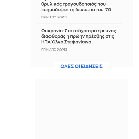
θρυλικός τραγουδοποιός που
«σημάδεψε» τη δεκαετία του ’70
ΠΡΙΝ ΑΠΌ 3 ΏΡΕΣ
Ουκρανία: Στο στόχαστρο έρευνας
διαφθοράς η πρώην πρέσβης στις
ΗΠΑ Όλγα Στεφανίσινα
ΠΡΙΝ ΑΠΌ 3 ΏΡΕΣ
«Σπίτι είναι εκεί που είναι η καρδιά»:
ΟΛΕΣ ΟΙ ΕΙΔΗΣΕΙΣ
Ο Δημήτρης Γιαννούλης επέστρεψε
στον ΠΑΟΚ - Δείτε βίντεο
ΠΡΙΝ ΑΠΌ 3 ΏΡΕΣ
Οι επιζώντες της Χιροσίμα ενάντια
στον επανεξοπλισμό
ΠΡΙΝ ΑΠΌ 3 ΏΡΕΣ
«Αγαπούσα υπερβολικά τον πατέρα
μου» η υπερασπιστική γραμμή του
55χρονου από τον Μυστρά