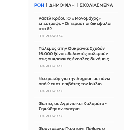
ΡΟΗ
ΔΗΜΟΦΙΛΗ
ΣΧΟΛΙΑΣΜΕΝΑ
Ράσελ Κρόου: Ο «Μονομάχος»
επέστρεψε – Οι τεράστιοι δικέφαλοι
στα 62
ΠΡΙΝ ΑΠΌ 3 ΏΡΕΣ
Πόλεμος στην Ουκρανία: Σχεδόν
16.000 ξένοι εθελοντές πολεμούν
στις ουκρανικές ένοπλες δυνάμεις
ΠΡΙΝ ΑΠΌ 3 ΏΡΕΣ
Νέο ρεκόρ για την Aegean με πάνω
από 2 εκατ. επιβάτες τον Ιούλιο
ΠΡΙΝ ΑΠΌ 3 ΏΡΕΣ
Φωτιές σε Αγρίνιο και Καλαμάτα -
Σηκώθηκαν εναέρια
ΠΡΙΝ ΑΠΌ 3 ΏΡΕΣ
Φραντσέσκο Γκουτσίνι: Πέθανε ο