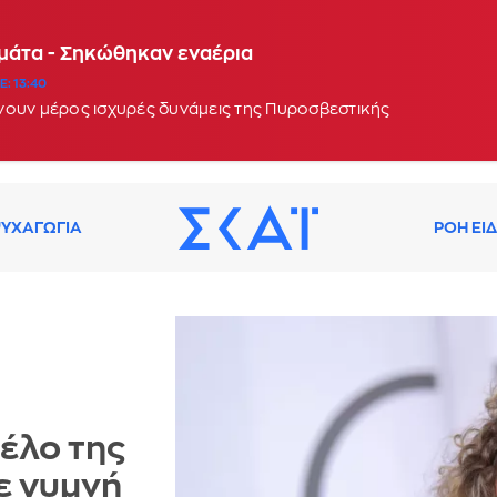
αμάτα - Σηκώθηκαν εναέρια
: 13:40
νουν μέρος ισχυρές δυνάμεις της Πυροσβεστικής
ΥΧΑΓΩΓΙΑ
ΡΟΗ ΕΙ
έλο της
ρε γυμνή