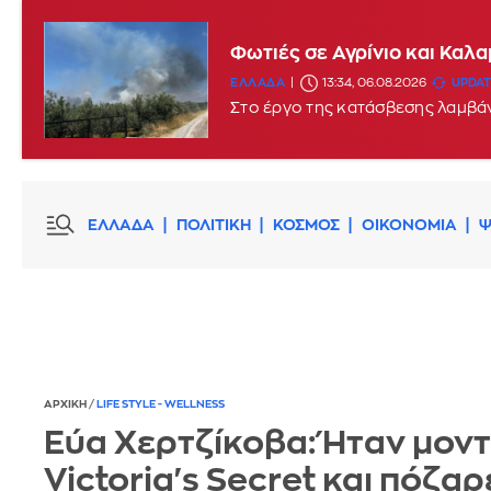
Φωτιές σε Αγρίνιο και Καλ
ΕΛΛΑΔΑ
13:34, 06.08.2026
UPDATE
Στο έργο της κατάσβεσης λαμβά
ΕΛΛΑΔΑ
ΠΟΛΙΤΙΚΗ
ΚΟΣΜΟΣ
ΟΙΚΟΝΟΜΙΑ
Ψ
ΑΡΧΙΚΗ
/
LIFE STYLE - WELLNESS
Εύα Χερτζίκοβα: Ήταν μοντ
Victoria's Secret και πόζα