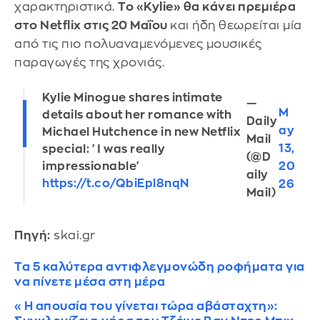
χαρακτηριστικά.
Το «Kylie» θα κάνει πρεμιέρα
στο Netflix στις 20 Μαΐου
και ήδη θεωρείται μία
από τις πιο πολυαναμενόμενες μουσικές
παραγωγές της χρονιάς.
Kylie Minogue shares intimate
—
M
details about her romance with
Daily
ay
Michael Hutchence in new Netflix
Mail
13,
special: 'I was really
(@D
20
impressionable'
aily
https://t.co/QbiEpl8nqN
26
Mail)
Πηγή:
skai.gr
Τα 5 καλύτερα αντιφλεγμονώδη ροφήματα για
να πίνετε μέσα στη μέρα
«Η απουσία του γίνεται τώρα αβάσταχτη»: