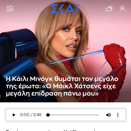
Η Κάιλι Μινόγκ θυμάται τον μεγάλο
της έρωτα: «Ο Μάικλ Χάτσενς είχε
μεγάλη επίδραση πάνω μου»