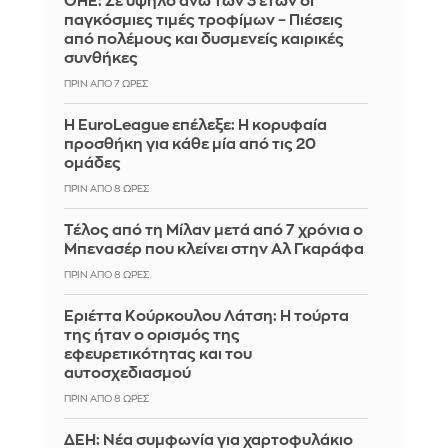
ΟΗΕ: Σε υψηλό άνω των 3 ετών οι
παγκόσμιες τιμές τροφίμων – Πιέσεις
από πολέμους και δυσμενείς καιρικές
συνθήκες
ΠΡΙΝ ΑΠΌ 7 ΏΡΕΣ
Η EuroLeague επέλεξε: Η κορυφαία
προσθήκη για κάθε μία από τις 20
ομάδες
ΠΡΙΝ ΑΠΌ 8 ΏΡΕΣ
Τέλος από τη Μίλαν μετά από 7 χρόνια ο
Μπενασέρ που κλείνει στην Αλ Γκαράφα
ΠΡΙΝ ΑΠΌ 8 ΏΡΕΣ
Εριέττα Κούρκουλου Λάτση: Η τούρτα
της ήταν ο ορισμός της
εφευρετικότητας και του
αυτοσχεδιασμού
ΠΡΙΝ ΑΠΌ 8 ΏΡΕΣ
ΔΕΗ: Νέα συμφωνία για χαρτοφυλάκιο