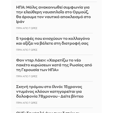
ΗΠΑ: Μόλις ανακοινωθεί συμφωνία για
την ελεύθερη ναυσιπλοΐα στο Ορμούζ,
θα άρουμε τον ναυτικό αποκλεισμό στο
Ιράν
ΠΡΙΝ ΑΠΌ 7 ΏΡΕΣ
5 τροφές που ενισχύουν το κολλαγόνο
και αξίζει να βάλετε στη διατροφή σας
ΠΡΙΝ ΑΠΌ 7 ΏΡΕΣ
Φον ντερ Λάιεν: «Χαιρετίζω το νέο
πακέτο κυρώσεων κατά της Ρωσίας από
τη Γερουσία των ΗΠΑ»
ΠΡΙΝ ΑΠΌ 7 ΏΡΕΣ
Σκηνή τρόμου στο Ιλινόι: 15χρονος
ντυμένος κλόουν κατηγορείται για
δολοφονία 78χρονου - Δείτε βίντεο
ΠΡΙΝ ΑΠΌ 7 ΏΡΕΣ