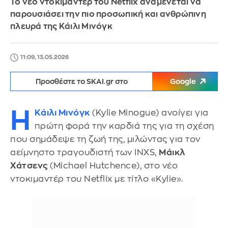
Το νέο ντοκιμαντέρ του Netflix αναμένεται να
παρουσιάσει την πιο προσωπική και ανθρώπινη
πλευρά της Κάιλι Μινόγκ
11:09, 13.05.2026
Προσθέστε το SKAI.gr στο
Google
Η
Κάιλι Μινόγκ
(Kylie Minogue) ανοίγει για
πρώτη φορά την καρδιά της για τη σχέση
που σημάδεψε τη ζωή της, μιλώντας για τον
αείμνηστο τραγουδιστή των INXS,
Μάικλ
Χάτσενς
(Michael Hutchence), στο νέο
ντοκιμαντέρ του Netflix με τίτλο «Kylie».