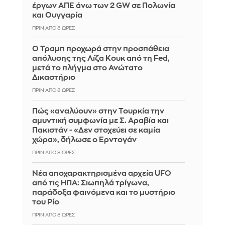
έργων ΑΠΕ άνω των 2 GW σε Πολωνία
και Ουγγαρία
ΠΡΙΝ ΑΠΌ 8 ΏΡΕΣ
Ο Τραμπ προχωρά στην προσπάθεια
απόλυσης της Λίζα Κουκ από τη Fed,
μετά το πλήγμα στο Ανώτατο
Δικαστήριο
ΠΡΙΝ ΑΠΌ 8 ΏΡΕΣ
Πώς «αναλύουν» στην Τουρκία την
αμυντική συμφωνία με Σ. Αραβία και
Πακιστάν - «Δεν στοχεύει σε καμία
χώρα», δήλωσε ο Ερντογάν
ΠΡΙΝ ΑΠΌ 8 ΏΡΕΣ
Νέα αποχαρακτηρισμένα αρχεία UFO
από τις ΗΠΑ: Σιωπηλά τρίγωνα,
παράδοξα φαινόμενα και το μυστήριο
του Ρίο
ΠΡΙΝ ΑΠΌ 8 ΏΡΕΣ