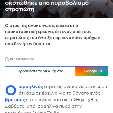
σκοτώθηκε από πυροβολισμό
στρατιώτη
Ο στρατός ανακοίνωσε, έπειτα από
προκαταρκτική έρευνα, ότι ένας από τους
στρατιώτες του άνοιξε πυρ «εναντίον αμάχων»,
που δεν ήταν ύποπτοι
22:11, 07.06.2026
Προσθέστε το SKAI.gr στο
Google
Ο
ισραηλινός
στρατός ανακοίνωσε σήμερα
ότι άρχισε έρευνα για το θάνατο ενός
βρέφους
επτά μηνών που σκοτώθηκε χθες,
Σάββατο, από ισραηλινά πυρά στην
κατεχόμενη Δυτική Όχθη.