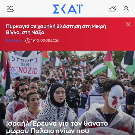
Πυρκαγιά σε χαμηλή βλάστηση στη Μικρή
Βίγλα, στη Νάξο
ΕΛΛΑΔΑ
19:10, 08.08.2026
Ισραήλ: Έρευνα για τον θάνατο
μωρού Παλαιστινίων που