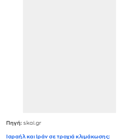
Πηγή:
skai.gr
Ισραήλ και Ιράν σε τροχιά κλιμάκωσης: