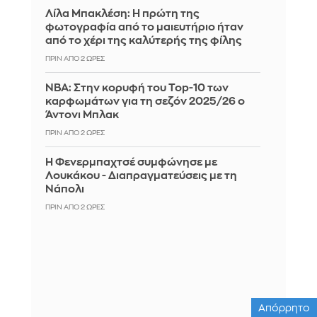
Λίλα Μπακλέση: Η πρώτη της
φωτογραφία από το μαιευτήριο ήταν
από το χέρι της καλύτερής της φίλης
ΠΡΙΝ ΑΠΌ 2 ΏΡΕΣ
ΝΒΑ: Στην κορυφή του Top-10 των
καρφωμάτων για τη σεζόν 2025/26 ο
Άντονι Μπλακ
ΠΡΙΝ ΑΠΌ 2 ΏΡΕΣ
Η Φενερμπαχτσέ συμφώνησε με
Λουκάκου - Διαπραγματεύσεις με τη
Νάπολι
ΠΡΙΝ ΑΠΌ 2 ΏΡΕΣ
Απόρρητο