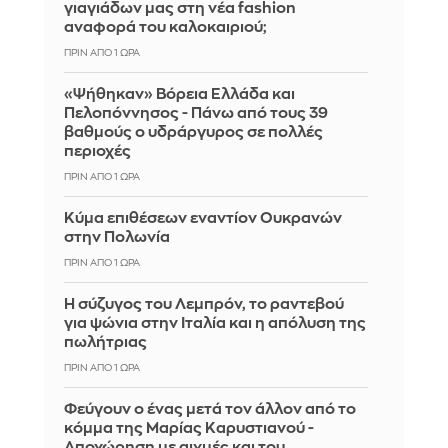
γιαγιάδων μας στη νέα fashion
αναφορά του καλοκαιριού;
ΠΡΙΝ ΑΠΌ 1 ΏΡΑ
«Ψήθηκαν» Βόρεια Ελλάδα και
Πελοπόννησος - Πάνω από τους 39
βαθμούς ο υδράργυρος σε πολλές
περιοχές
ΠΡΙΝ ΑΠΌ 1 ΏΡΑ
Κύμα επιθέσεων εναντίον Ουκρανών
στην Πολωνία
ΠΡΙΝ ΑΠΌ 1 ΏΡΑ
Η σύζυγος του Λεμπρόν, το ραντεβού
για ψώνια στην Ιταλία και η απόλυση της
πωλήτριας
ΠΡΙΝ ΑΠΌ 1 ΏΡΑ
Φεύγουν ο ένας μετά τον άλλον από το
κόμμα της Μαρίας Καρυστιανού -
Αποχώρηση με αιχμές και του