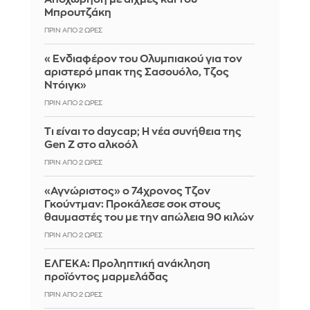
Μπρουτζάκη
ΠΡΙΝ ΑΠΌ 2 ΏΡΕΣ
«Ενδιαφέρον του Ολυμπιακού για τον
αριστερό μπακ της Σασουόλο, Τζος
Ντόιγκ»
ΠΡΙΝ ΑΠΌ 2 ΏΡΕΣ
Τι είναι το daycap; Η νέα συνήθεια της
Gen Z στο αλκοόλ
ΠΡΙΝ ΑΠΌ 2 ΏΡΕΣ
«Αγνώριστος» ο 74χρονος Τζον
Γκούντμαν: Προκάλεσε σοκ στους
θαυμαστές του με την απώλεια 90 κιλών
ΠΡΙΝ ΑΠΌ 2 ΏΡΕΣ
ΕΛΓΕΚΑ: Προληπτική ανάκληση
προϊόντος μαρμελάδας
ΠΡΙΝ ΑΠΌ 2 ΏΡΕΣ