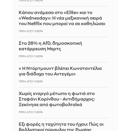
ΠΡΙΝ ΑΠΌ 1 ΜΈΡΑ
Κάπου ανάμεσα στο «Elite» και το
«Wednesday»: Η νέα μεξικανική σειρά
του Netflix που μπορεί να σε καθηλώσει
ΠΡΙΝ ΑΠΌ 1 ΜΈΡΑ
Στο 28% η AfD, δημοσκοπική
κατάρρευση Μερτς
ΠΡΙΝ ΑΠΌ 1 ΜΈΡΑ
«Η Ντόρτμουντ βλέπει Κωνσταντέλια
για διάδοχο του Αντεγέμι»
ΠΡΙΝ ΑΠΌ 1 ΜΈΡΑ
Χωρίς ενεργό μέτωπο η φωτιά στο
Στεφάνι Κορίνθου - Αντιδήμαρχος:
Ξεκίνησε από φωτοβολταϊκά
ΠΡΙΝ ΑΠΌ 1 ΜΈΡΑ
Έξι φορές η ταχύτητα του ήχου: Πώς οι
βαλλιστικοί πύραυλοι της Ρωσίας