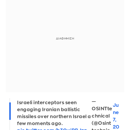
—
Israeli interceptors seen
Ju
OSINTte
engaging Iranian ballistic
ne
chnical
missiles over northern Israel a
7,
(@Osint
few moments ago.
20