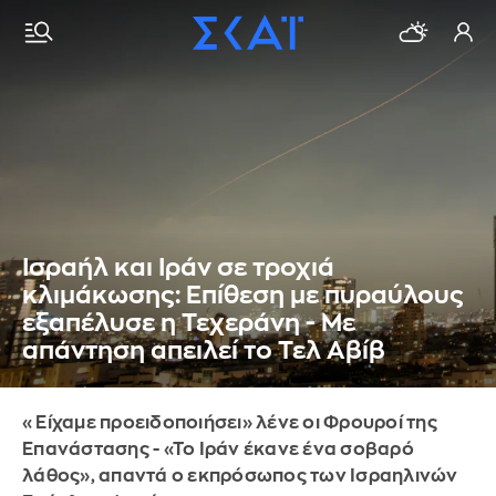
Ισραήλ και Ιράν σε τροχιά
κλιμάκωσης: Επίθεση με πυραύλους
εξαπέλυσε η Τεχεράνη - Με
απάντηση απειλεί το Τελ Αβίβ
«Είχαμε προειδοποιήσει» λένε οι Φρουροί της
Επανάστασης - «Το Ιράν έκανε ένα σοβαρό
λάθος», απαντά ο εκπρόσωπος των Ισραηλινών