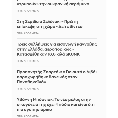
«τρυπούν» την ουκρανική αεράμυνα
ΠΡΙΝ ΑΠΌ 1 ΜΈΡΑ
Στη Σερβία ο Ζελένσκι – Πρώτη
επίσκεψη στη χώρα - Δείτε βίντεο
ΠΡΙΝ ΑΠΌ 1 ΜΈΡΑ
Τρεις συλλήψεις για εισαγωγή κάνναβης
στην Ελλάδα, αεροπορικώς -
Κατασχέθηκαν 18,6 κιλά SKUNK
ΠΡΙΝ ΑΠΌ 1 ΜΈΡΑ
Προπονητής Σπαρτάκ: «Για αυτό ο Λιβάι
παραχωρήθηκε δανεικός στον
Παναθηναϊκό»
ΠΡΙΝ ΑΠΌ 1 ΜΈΡΑ
Υβόννη Μπόσνιακ: Το νέο μέλος στην
οικογένειά της έχει 4 πόδια και είναι ό,τι
πιο αγαπησιάρικο
ΠΡΙΝ ΑΠΌ 1 ΜΈΡΑ