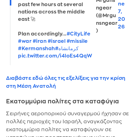
Mrguns
ne
past few hours at several
ngear
7,
nations across the middle
(@Mrgu
20
east 🚀
nsngear
26
)
Plan accordingly...
#CityLife
#war
#iran
#israel
#missile
#Kermanshah
#کرمانشاه
pic.twitter.com/i4loEs4QqW
Διαβάστε εδώ όλες τις εξελίξεις για την κρίση
στη Μέση Ανατολή
Εκατομμύρια πολίτες στα καταφύγια
Σειρήνες αεροπορικού συναγερμού ήχησαν σε
πολλές περιοχές του Ισραήλ, αναγκάζοντας
εκατομμύρια πολίτες να καταφύγουν σε