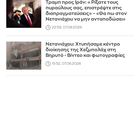
Τραμπ προς Ιράν: «Ρίξατε τους
πυραύλους σας, επιστρέψτε στις
διαπραγματεύσεις» – «Θα πω στον
Νετανιάχου να μην ανταποδώσει»
22:59, 07.06.2026
Νετανιάχου: Χτυπήσαμε κέντρο
διοίκησης της Χεζμπολάχ στη
Βηρυτό - Βίντεο και φωτογραφίες
15:52, 07.06.2026