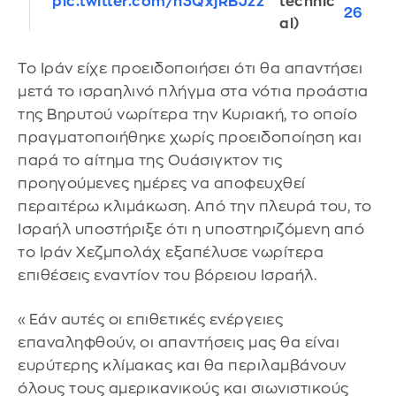
pic.twitter.com/h3QxjRBJzz
technic
26
al)
Το Ιράν είχε προειδοποιήσει ότι θα απαντήσει
μετά το ισραηλινό πλήγμα στα νότια προάστια
της Βηρυτού νωρίτερα την Κυριακή, το οποίο
πραγματοποιήθηκε χωρίς προειδοποίηση και
παρά το αίτημα της Ουάσιγκτον τις
προηγούμενες ημέρες να αποφευχθεί
περαιτέρω κλιμάκωση. Από την πλευρά του, το
Ισραήλ υποστήριξε ότι η υποστηριζόμενη από
το Ιράν Χεζμπολάχ εξαπέλυσε νωρίτερα
επιθέσεις εναντίον του βόρειου Ισραήλ.
«Εάν αυτές οι επιθετικές ενέργειες
επαναληφθούν, οι απαντήσεις μας θα είναι
ευρύτερης κλίμακας και θα περιλαμβάνουν
όλους τους αμερικανικούς και σιωνιστικούς