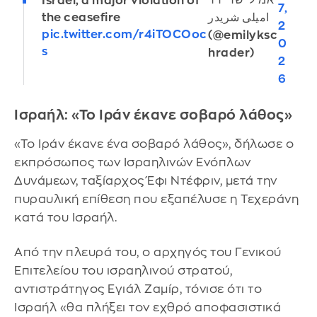
Israel, a major violation of
7,
امیلی شریدر
the ceasefire
2
pic.twitter.com/r4iTOCOoc
(@emilyksc
0
s
hrader)
2
6
Ισραήλ: «Το Ιράν έκανε σοβαρό λάθος»
«Το Ιράν έκανε ένα σοβαρό λάθος», δήλωσε ο
εκπρόσωπος των Ισραηλινών Ενόπλων
Δυνάμεων, ταξίαρχος Έφι Ντέφριν, μετά την
πυραυλική επίθεση που εξαπέλυσε η Τεχεράνη
κατά του Ισραήλ.
Από την πλευρά του, ο αρχηγός του Γενικού
Επιτελείου του ισραηλινού στρατού,
αντιστράτηγος Εγιάλ Ζαμίρ, τόνισε ότι το
Ισραήλ «θα πλήξει τον εχθρό αποφασιστικά