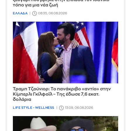
τόπο για μια νέα ζωή
ΕΛΛΑΔΑ
08:35, 06.08.2026
Τραμπ Τζούνιορ: Το πανάκριβο «αντίο» στην
Κίμπερλι Γκίλφοϊλ – Της έδωσε 7,6 εκατ.
δολάρια
LIFE STYLE - WELLNESS
13:09, 06.08.2026