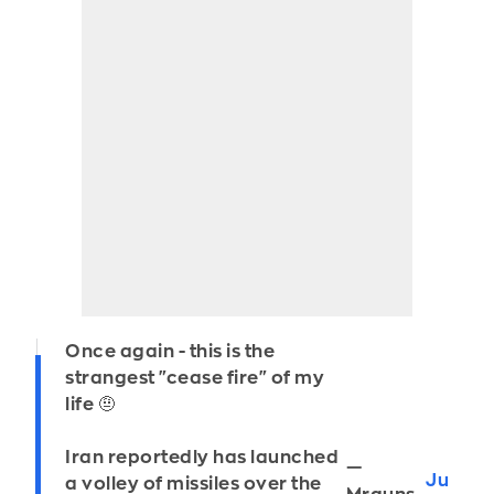
Once again - this is the
strangest "cease fire" of my
life 🤨
Iran reportedly has launched
—
Ju
a volley of missiles over the