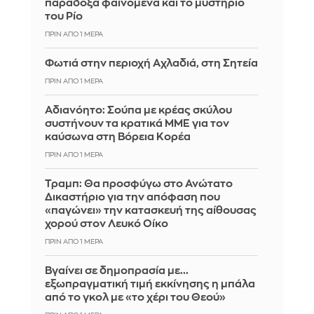
παράδοξα φαινόμενα και το μυστήριο
του Ρίο
ΠΡΙΝ ΑΠΌ 1 ΜΈΡΑ
Φωτιά στην περιοχή Αχλαδιά, στη Σητεία
ΠΡΙΝ ΑΠΌ 1 ΜΈΡΑ
Αδιανόητο: Σούπα με κρέας σκύλου
συστήνουν τα κρατικά ΜΜΕ για τον
καύσωνα στη Βόρεια Κορέα
ΠΡΙΝ ΑΠΌ 1 ΜΈΡΑ
Τραμπ: Θα προσφύγω στο Ανώτατο
Δικαστήριο για την απόφαση που
«παγώνει» την κατασκευή της αίθουσας
χορού στον Λευκό Οίκο
ΠΡΙΝ ΑΠΌ 1 ΜΈΡΑ
Βγαίνει σε δημοπρασία με...
εξωπραγματική τιμή εκκίνησης η μπάλα
από το γκολ με «το χέρι του Θεού»