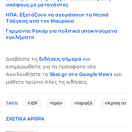
σκάφους με μετανάστες
ΗΠΑ: Εξετάζουν να αγοράσουν τα Νησιά
Τσάγκος από τον Μαυρίκιο
Γερμανία: Ρεκόρ για πολιτικά υποκινούμενα
εγκλήματα
Διαβάστε τις
Ειδήσεις σήμερα
και
ενημερωθείτε για τα πρόσφατα νέα.
Ακολουθήστε το
Skai.gr στο Google News
και
μάθετε πρώτοι όλες τις ειδήσεις.
TAGS:
IDF
Ιράν
Ισραήλ
Κρίση στη
ΣΧΕΤΙΚΑ ΑΡΘΡΑ