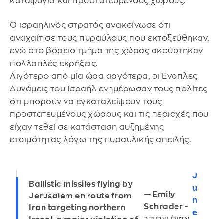
καταφύγια και προστατευμένους χώρους.
Ο ισραηλινός στρατός ανακοίνωσε ότι
αναχαίτισε τους πυραύλους που εκτοξεύθηκαν,
ενώ στο βόρειο τμήμα της χώρας ακούστηκαν
πολλαπλές εκρήξεις.
Λιγότερο από μία ώρα αργότερα, οι Ένοπλες
Δυνάμεις του Ισραήλ ενημέρωσαν τους πολίτες
ότι μπορούν να εγκαταλείψουν τους
προστατευμένους χώρους και τις περιοχές που
είχαν τεθεί σε κατάσταση αυξημένης
ετοιμότητας λόγω της πυραυλικής απειλής.
J
Ballistic missiles flying by
u
— Emily
Jerusalem en route from
n
Schrader -
Iran targeting northern
e
אמילי שריידר