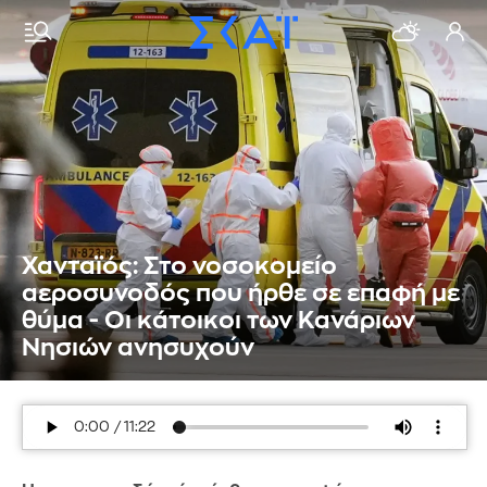
Χανταϊός: Στο νοσοκομείο
αεροσυνοδός που ήρθε σε επαφή με
θύμα - Οι κάτοικοι των Κανάριων
Νησιών ανησυχούν