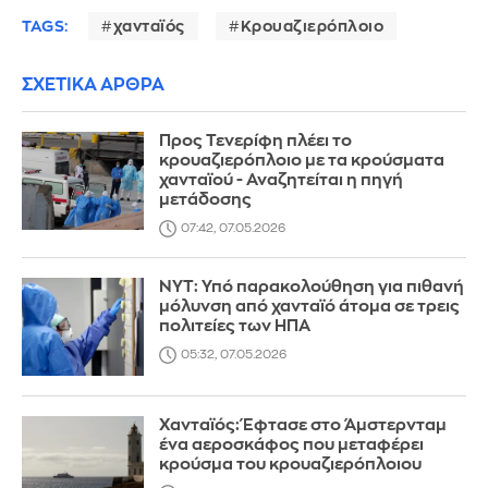
TAGS:
χανταϊός
Κρουαζιερόπλοιο
ΣΧΕΤΙΚΑ ΑΡΘΡΑ
Προς Τενερίφη πλέει το
κρουαζιερόπλοιο με τα κρούσματα
χανταϊού - Αναζητείται η πηγή
μετάδοσης
07:42, 07.05.2026
NYT: Υπό παρακολούθηση για πιθανή
μόλυνση από χανταϊό άτομα σε τρεις
πολιτείες των ΗΠΑ
05:32, 07.05.2026
Χανταϊός: Έφτασε στο Άμστερνταμ
ένα αεροσκάφος που μεταφέρει
κρούσμα του κρουαζιερόπλοιου