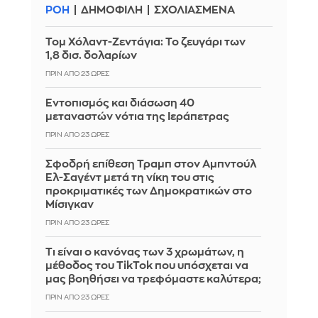
ΡΟΗ
ΔΗΜΟΦΙΛΗ
ΣΧΟΛΙΑΣΜΕΝΑ
Τομ Χόλαντ-Ζεντάγια: Το ζευγάρι των
1,8 δισ. δολαρίων
ΠΡΙΝ ΑΠΌ 23 ΏΡΕΣ
Εντοπισμός και διάσωση 40
μεταναστών νότια της Ιεράπετρας
ΠΡΙΝ ΑΠΌ 23 ΏΡΕΣ
Σφοδρή επίθεση Τραμπ στον Αμπντούλ
Ελ-Σαγέντ μετά τη νίκη του στις
προκριματικές των Δημοκρατικών στο
Μίσιγκαν
ΠΡΙΝ ΑΠΌ 23 ΏΡΕΣ
Τι είναι ο κανόνας των 3 χρωμάτων, η
μέθοδος του TikTok που υπόσχεται να
μας βοηθήσει να τρεφόμαστε καλύτερα;
ΠΡΙΝ ΑΠΌ 23 ΏΡΕΣ