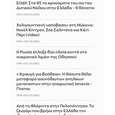
ΕΟΔΥ: Στα 65 τα κρούσματα του ιού του
Δυτικού Νείλου στην Ελλάδα – 6 θάνατοι
ΠΡΙΝ ΑΠΌ 23 ΏΡΕΣ
Χολιγουντιανή «απόβαση» στη Μύκονο:
Νικόλ Κίντμαν, Ζόε Σαλντάνα και Κέιτι
Πέρι (video)
ΠΡΙΝ ΑΠΌ 23 ΏΡΕΣ
Η Ρωσία έπληξε δύο πλοία κοντά στο
ουκρανικό λιμάνι της Οδησσού
ΠΡΙΝ ΑΠΌ 23 ΏΡΕΣ
«Κραυγή για βοήθεια»: Η Θέουτα θέλει
μεταφορά ασυνόδευτων ανηλίκων
μεταναστών στην ηπειρωτική Ισπανία -
Γίνεται;
ΠΡΙΝ ΑΠΌ 23 ΏΡΕΣ
Από τη Φλόριντα στην Πελοπόννησο: Το
ζευγάρι που βρήκε στην Ελλάδα τον