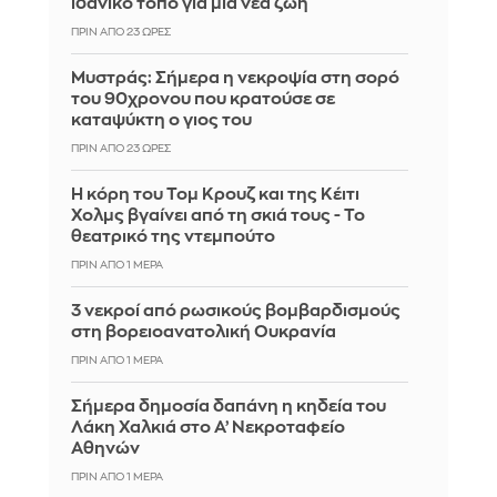
ιδανικό τόπο για μια νέα ζωή
ΠΡΙΝ ΑΠΌ 23 ΏΡΕΣ
Mυστράς: Σήμερα η νεκροψία στη σορό
του 90χρονου που κρατούσε σε
καταψύκτη ο γιος του
ΠΡΙΝ ΑΠΌ 23 ΏΡΕΣ
Η κόρη του Τομ Κρουζ και της Κέιτι
Χολμς βγαίνει από τη σκιά τους - Το
θεατρικό της ντεμπούτο
ΠΡΙΝ ΑΠΌ 1 ΜΈΡΑ
3 νεκροί από ρωσικούς βομβαρδισμούς
στη βορειοανατολική Ουκρανία
ΠΡΙΝ ΑΠΌ 1 ΜΈΡΑ
Σήμερα δημοσία δαπάνη η κηδεία του
Λάκη Χαλκιά στο Α’ Νεκροταφείο
Αθηνών
ΠΡΙΝ ΑΠΌ 1 ΜΈΡΑ