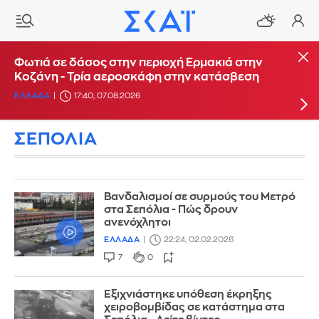
Φωτιά στο Στεφάνι Κορίνθου - Μήνυμα από το
Φωτιά σε δάσος στην περιοχή Ερμακιά στην
112 για ετοιμότητα
Κοζάνη - Τρία αεροσκάφη στην κατάσβεση
ΕΛΛΑΔΑ
ΕΛΛΑΔΑ
16:29, 07.08.2026
17:40, 07.08.2026
ΣΕΠΟΛΙΑ
Βανδαλισμοί σε συρμούς του Μετρό
στα Σεπόλια - Πώς δρουν
ανενόχλητοι
ΕΛΛΑΔΑ
22:24, 02.02.2026
7
0
Εξιχνιάστηκε υπόθεση έκρηξης
χειροβομβίδας σε κατάστημα στα