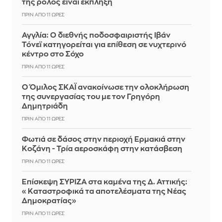
της ρόλος είναι έκπληξη
ΠΡΙΝ ΑΠΌ 11 ΏΡΕΣ
Αγγλία: Ο διεθνής ποδοσφαιριστής Ιβάν
Τόνεϊ κατηγορείται για επίθεση σε νυχτερινό
κέντρο στο Σόχο
ΠΡΙΝ ΑΠΌ 11 ΏΡΕΣ
Ο Όμιλος ΣΚΑΪ ανακοίνωσε την ολοκλήρωση
της συνεργασίας του με τον Γρηγόρη
Δημητριάδη
ΠΡΙΝ ΑΠΌ 11 ΏΡΕΣ
Φωτιά σε δάσος στην περιοχή Ερμακιά στην
Κοζάνη - Τρία αεροσκάφη στην κατάσβεση
ΠΡΙΝ ΑΠΌ 11 ΏΡΕΣ
Επίσκεψη ΣΥΡΙΖΑ στα καμένα της Δ. Αττικής:
«Καταστροφικά τα αποτελέσματα της Νέας
Δημοκρατίας»
ΠΡΙΝ ΑΠΌ 11 ΏΡΕΣ