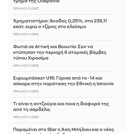
τμήμα της Ουκρανία
ΠΡΙΝ ΑΠΌ 11 ΏΡΕΣ
Χρηματιστήριο: Άνοδος 0,25%, στα 239,11
εκατ. ευρώ ο τζίρος στο κλείσιμο
ΠΡΙΝ ΑΠΌ 11 ΏΡΕΣ
Φωτιά σε Αττική και Βοιωτία: Σαν να
κτύπησαν την περιοχή 6 ατομικές βόμβες
τύπου Χιροσίμα
ΠΡΙΝ ΑΠΌ 11 ΏΡΕΣ
Ευρωμπάσκετ U16: Γύρισε από το -14 και
σόκαρε στην παράταση την Εθνική η Ισπανία
ΠΡΙΝ ΑΠΌ 11 ΏΡΕΣ
Τι είναι η αντζούγια και ποια η διαφορά της
από τη σαρδέλα;
ΠΡΙΝ ΑΠΌ 11 ΏΡΕΣ
Παραμένει στο Star η Άση Μπήλιου και ο νέος