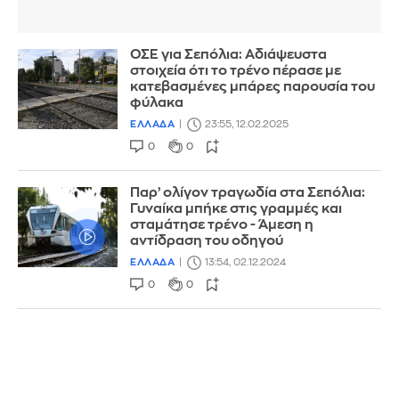
ΟΣΕ για Σεπόλια: Αδιάψευστα
στοιχεία ότι το τρένο πέρασε με
κατεβασμένες μπάρες παρουσία του
φύλακα
ΕΛΛΑΔΑ
23:55, 12.02.2025
0
0
Παρ’ ολίγον τραγωδία στα Σεπόλια:
Γυναίκα μπήκε στις γραμμές και
σταμάτησε τρένο - Άμεση η
αντίδραση του οδηγού
ΕΛΛΑΔΑ
13:54, 02.12.2024
0
0