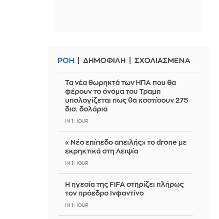
ΡΟΗ
ΔΗΜΟΦΙΛΗ
ΣΧΟΛΙΑΣΜΕΝΑ
Τα νέα θωρηκτά των ΗΠΑ που θα
φέρουν το όνομα του Τραμπ
υπολογίζεται πως θα κοστίσουν 275
δισ. δολάρια
IN 1 HOUR
«Νέο επίπεδο απειλής» το drone με
εκρηκτικά στη Λειψία
IN 1 HOUR
Η ηγεσία της FIFA στηρίζει πλήρως
τον πρόεδρο Ινφαντίνο
IN 1 HOUR