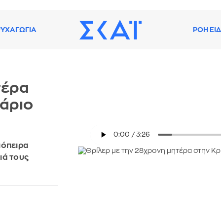
ΥΧΑΓΩΓΙΑ
ΡΟΗ ΕΙ
τέρα
νάριο
πόπειρα
ιά τους