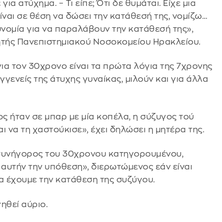
ια ατύχημα. – Τι είπε; Ότι δε θυμάται. Είχε μια
είναι σε θέση να δώσει την κατάθεσή της, νομίζω…
υνομία για να παραλάβουν την κατάθεσή της»,
ητής Πανεπιστημιακού Νοσοκομείου Ηρακλείου.
ια τον 30χρονο είναι τα πρώτα λόγια της 7χρονης
γγενείς της άτυχης γυναίκας, μιλούν και για άλλα
ς ήταν σε μπαρ με μία κοπέλα, η σύζυγος τού
ι να τη χαστούκισε», έχει δηλώσει η μητέρα της.
 συνήγορος του 30χρονου κατηγορουμένου,
 αυτήν την υπόθεση», διερωτώμενος εάν είναι
α έχουμε την κατάθεση της συζύγου.
ηθεί αύριο.