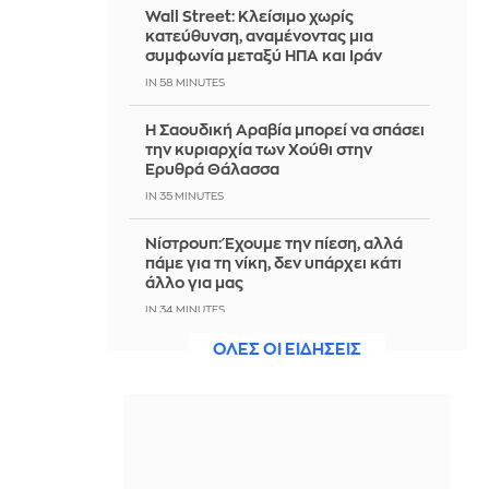
Wall Street: Κλείσιμο χωρίς
κατεύθυνση, αναμένοντας μια
συμφωνία μεταξύ ΗΠΑ και Ιράν
IN 58 MINUTES
Η Σαουδική Αραβία μπορεί να σπάσει
την κυριαρχία των Χούθι στην
Ερυθρά Θάλασσα
IN 35 MINUTES
Νίστρουπ: Έχουμε την πίεση, αλλά
πάμε για τη νίκη, δεν υπάρχει κάτι
άλλο για μας
IN 34 MINUTES
ΟΛΕΣ ΟΙ ΕΙΔΗΣΕΙΣ
Άννα Πρέλεβιτς: Το τρυφερό
throwback βίντεο με την αδελφή της
να τραγουδούν Backstreet Boys
IN 16 MINUTES
Πυρκαγιά σε χαμηλή βλάστηση στην