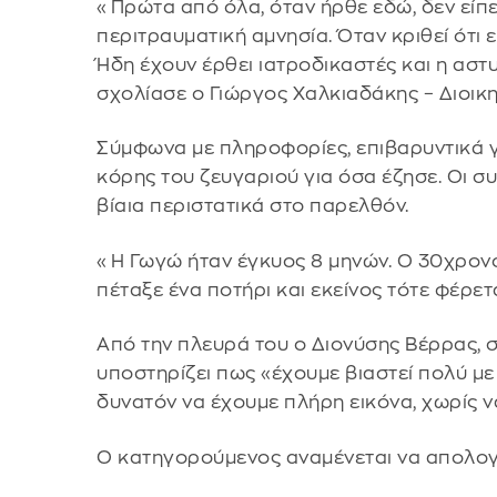
«Πρώτα από όλα, όταν ήρθε εδώ, δεν είπε γ
περιτραυματική αμνησία. Όταν κριθεί ότι 
Ήδη έχουν έρθει ιατροδικαστές και η αστ
σχολίασε ο Γιώργος Χαλκιαδάκης – Διοικ
Σύμφωνα με πληροφορίες, επιβαρυντικά γ
κόρης του ζευγαριού για όσα έζησε. Οι συ
βίαια περιστατικά στο παρελθόν.
«Η Γωγώ ήταν έγκυος 8 μηνών. Ο 30χρονο
πέταξε ένα ποτήρι και εκείνος τότε φέρετα
Από την πλευρά του ο Διονύσης Βέρρας,
υποστηρίζει πως «έχουμε βιαστεί πολύ με
δυνατόν να έχουμε πλήρη εικόνα, χωρίς ν
Ο κατηγορούμενος αναμένεται να απολογ