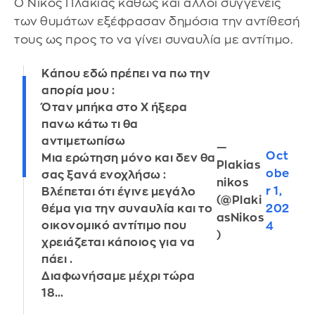
Ο Νίκος Πλακιάς καθώς και άλλοι συγγενείς
των θυμάτων εξέφρασαν δημόσια την αντίθεσή
τους ως προς το να γίνει συναυλία με αντίτιμο.
Κάπου εδώ πρέπει να πω την
απορία μου :
Όταν μπήκα στο Χ ήξερα
πανω κάτω τι θα
αντιμετωπίσω
—
Oct
Μια ερώτηση μόνο και δεν θα
Plakias
obe
σας ξανά ενοχλήσω :
nikos
r 1,
Βλέπεται ότι έγινε μεγάλο
(@Plaki
202
θέμα για την συναυλία και το
asNikos
οικονομικό αντίτιμο που
4
)
χρειάζεται κάποιος για να
πάει .
Διαφωνήσαμε μέχρι τώρα
18…