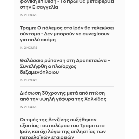
φονική επίθεση - Το πρωί θα μεταφερθεί
στην Εισαγγελία
IN 2 HOURS
Τραμπ: Ο πόλεμος στο Ιράν θα τελειώσει
σύντομα - Δεν μπορούν να συνεχίσουν
για πολύ ακόμη
IN 2 HOURS
Θαλάσσια ρύπανση στη Δραπετσώνα –
Συνελήφθη ο πλοίαρχος
δεξαμενόπλοιου
IN 2 HOURS
Διάσωση 30χρονης μετά από πτώση
από την υψηλή γέφυρα της Χαλκίδας
IN 2 HOURS
Οι τιμές της βενζίνης αυξήθηκαν
εξαιτίας του πολέμου του Τραμπ στο
Ιράν, και όχι λόγω της απληστίας των
πετρελαϊκών εταιρειών