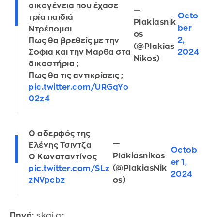
οικογένεια που έχασε
—
Octo
τρία παιδιά
Plakiasnik
ber
Ντρέπομαι
os
2,
Πως θα βρεθείς με την
(@Plakias
Σοφια και την Μαρθα στα
2024
Nikos)
δικαστήρια ;
Πως θα τις αντικρίσεις ;
pic.twitter.com/URGqYo
02z4
Ο αδερφός της
—
Ελένης Τσιντζα
Octob
Plakiasnikos
Ο Κωνσταντίνος
er 1,
(@PlakiasNik
pic.twitter.com/SLz
2024
zNVpcbz
os)
Πηγή:
skai.gr