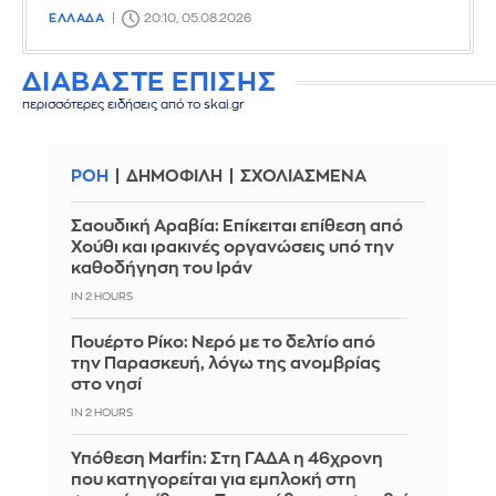
ΕΛΛΑΔΑ
20:10, 05.08.2026
ΔΙΑΒΑΣΤΕ ΕΠΙΣΗΣ
περισσότερες ειδήσεις από το skai.gr
ΡΟΗ
ΔΗΜΟΦΙΛΗ
ΣΧΟΛΙΑΣΜΕΝΑ
Σαουδική Αραβία: Επίκειται επίθεση από
Χούθι και ιρακινές οργανώσεις υπό την
καθοδήγηση του Ιράν
IN 2 HOURS
Πουέρτο Ρίκο: Νερό με το δελτίο από
την Παρασκευή, λόγω της ανομβρίας
στο νησί
IN 2 HOURS
Υπόθεση Marfin: Στη ΓΑΔΑ η 46χρονη
που κατηγορείται για εμπλοκή στη