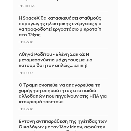
IN 2 HOURS
Η SpaceX θα κατασκευάσει σταθμούς
παραγωγής ηλεκτρικής ενέργειας για
να τροφοδοτεί εργοστάσιο μικροτσίπ
στο Τέξας
IN 1 HOUR
Αθηνά Ροδίτου - Ελένη Σακκά: Η
μεταμεσονύκτια μάχη τους με μια
κατσαρίδα ήταν απλώς... επική!
IN 1 HOUR
Ο Τραμπ σκοπεύει να απαγορεύσει τη
χορήγηση υπηκοότητας στα παιδιά
αλλοδαπών που πηγαίνουν στις ΗΠΑ για
«τουρισμό τοκετού»
IN 1 HOUR
Έντονη αντιπαράθεση της ηγέτιδας των
Οικολόγων με τον Ίλον Μασκ, αφού την