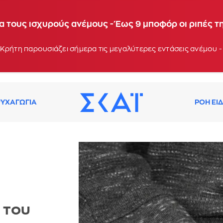
α τους ισχυρούς ανέμους - Έως 9 μποφόρ οι ριπές τ
Κρήτη παρουσιάζει σήμερα τις μεγαλύτερες εντάσεις ανέμου -
ΥΧΑΓΩΓΙΑ
ΡΟΗ ΕΙ
 του