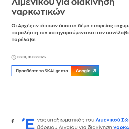
Λιμενικού για διακίνηση
ναρκωτικών
Οι Αρχές εντόπισαν ύποπτο δέμα εταιρείας ταχυ
παραλήπτη τον κατηγορούμενο και τον συνέλαβα
παρέλαβε
08:01, 01.08.2025
Προσθέστε το SKAI.gr στο
Google
Έ
νας υπαξιωματικός του
Λιμενικού Σ
βόρειου Αιγαίου για διακίνηση
ναρκω