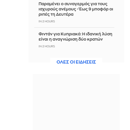
Παραμένει ο συναγερμός για τους
ισχυρούς ανέμους - Έως 9 μποφόρ οι
ριπές τη Δευτέρα
IN 2 HOURS
Φιντάν για Κυπριακό: Η ιδανική λύση
είναι η αναγνώριση δύο κρατών
IN 2 HOURS
Αυτοκίνητο έπεσε σε γκρεμό στην
ΟΛΕΣ ΟΙ ΕΙΔΗΣΕΙΣ
Πάρνηθα - Σώοι οι 4 επιβαίνοντες
IN 2 HOURS
Σκληρή στάση από Ιράν: «Όχι» σε
επανεκκίνηση των απευθείας
συνομιλιών όσο οι ΗΠΑ παραβιάζουν
τη συμφωνία
IN 2 HOURS
Παρ' ολίγον σύγκρουση αεροπλάνων
στο αεροδρόμιο του Σίδνεϊ