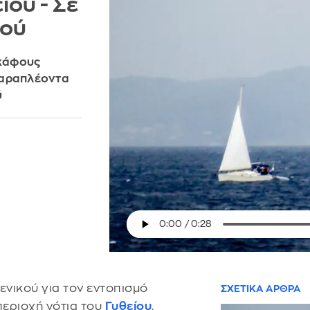
ίου - Σε
κού
σκάφους
παραπλέοντα
ύ
μενικού για τον εντοπισμό
ΣΧΕΤΙΚΑ ΑΡΘΡΑ
εριοχή νότια του
Γυθείου
.