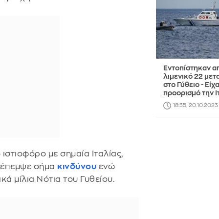
Εντοπίστηκαν α
λιμενικό 22 μετ
στο Γύθειο - Είχ
προορισμό την Ι
18:35, 20.10.2023
ιστιοφόρο με σημαία Ιταλίας,
εξέπεμψε σήμα
κινδύνου
ενώ
ά μίλια Νότια του Γυθείου.