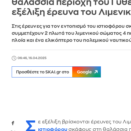
θαλάσσια περιοχή του Γυθε
εξέλιξη έρευνα του Λιμενι
Στις έρευνες για τον εντοπισμό του ιστιοφόρου 
συμμετέχουν 2 πλωτά του λιμενικού σώματος 4 
πλοία και ένα ελικόπτερο του πολεμικού ναυτικο
06:46, 16.04.2025
Προσθέστε το SKAI.gr στο
Google
Σ
ε εξέλιξη βρίσκονται έρευνες του Λι
ιστιοφόρου
σκάφους στη θαλάσσια π