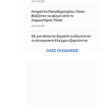
IN 2 HOURS
Ντορέττα Παπαδημητρίου: Πόσο
βιαζόταν να φύγει από το
κομμωτήριο; Τόσο!
IN 2 HOURS
ΕΕ για Θέουτα: Είμαστε ευάλωτοι αν
οι συνοριακοί έλεγχοι εξαρτώνται
από την καλή θέληση κάποιας
γειτονικής χώρας
ΟΛΕΣ ΟΙ ΕΙΔΗΣΕΙΣ
IN 2 HOURS
Κρέας kobe: Γιατί κοστίζει τόσο
ακριβά και τι το κάνει μοναδικό
IN 2 HOURS
Ηλεία: Πυρκαγιά στην Αγία Μαρίνα
IN 2 HOURS
Θεσσαλονίκη: Προσωρινές αλλαγές
στο ωράριο λειτουργίας του Μετρό