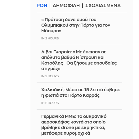
ΡΟΗ
ΔΗΜΟΦΙΛΗ
ΣΧΟΛΙΑΣΜΕΝΑ
«Πρόταση δανεισμού του
Ολυμπιακού στην Πόρτο για τον
Μόουρα»
IN 2 HOURS
Λιβάι Γκαρσία: «Με έπεισαν σε
απόλυτο βαθμό Νίστρουπ και
Κοτσόλης - Θα ζήσουμε σπουδαίες
στιγμές»
IN 2 HOURS
Χαλκιδική: Μέσα σε 15 λεπτά έσβησε
η φωτιά στο Πόρτο Καρράς
IN 2 HOURS
Γερμανικά ΜΜΕ: Το ουκρανικό
αεροσκάφος κοντά στο οποίο
βρέθηκε drone με εκρηκτικά,
μετέφερε πυρομαχικά