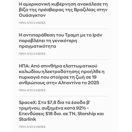
Η αμερικανική κυβέρνηση ανακάλεσε τη
βίζα της πρέσβειρας της Βραζιλίας στην
Ουάσιγκτον
ΠΡΙΝ ΑΠΌ 2 ΜΈΡΕΣ
Η αντιπαράθεση του Τραμπ με το Ιράν
παραβλέπει τη γενικότερη
πραγματικότητα
ΠΡΙΝ ΑΠΌ 2 ΜΈΡΕΣ
ΗΠΑ: Από σπινθήρα ελαττωματικού
καλωδίου ηλεκτροδότησης προήλθε η
πυρκαγιά που στοίχισε τη ζωή σε 19
ανθρώπους στην Αλταντίνα το 2025
ΠΡΙΝ ΑΠΌ 2 ΜΈΡΕΣ
SpaceX: Στα $7,8 δισ τα έσοδα β'
τριμήνου, αυξημένα κατά 92% -
Επενδύσεις $18 δισ. σε ΤΝ, Starship και
Starlink
ΠΡΙΝ ΑΠΌ 2 ΜΈΡΕΣ