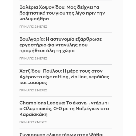
Βαλέρια Χοψονίδου: Μας δείχνει τα
βαφτιστικά του γιου της λίγο πριν την
κολυμπήθρα
ΠΡΙΝ ΑΠΌ 2 ΜΈΡΕΣ
Βουλγαρία: Η αστυνομία εξάρθρωσε
εργαστήριο φαιντανύλης που
προμήθευε όλη τη χώρα
ΠΡΙΝ ΑΠΌ 2 ΜΈΡΕΣ
Χατζίδου- Παύλου: Η μέρα τους στον
Αχέροντα είχε rafting, zip line, νεράϊδες
και...σαύρες
ΠΡΙΝ ΑΠΌ 2 ΜΈΡΕΣ
Champions League: Το έκανε... ντέρμπι
ο Ολυμπιακός, 0-0 με τη Ναϊμέγκεν στο
Καραϊσκάκη
ΠΡΙΝ ΑΠΌ 2 ΜΈΡΕΣ
Σύγκρουση ελικοπτέρων στην Ψάθα: